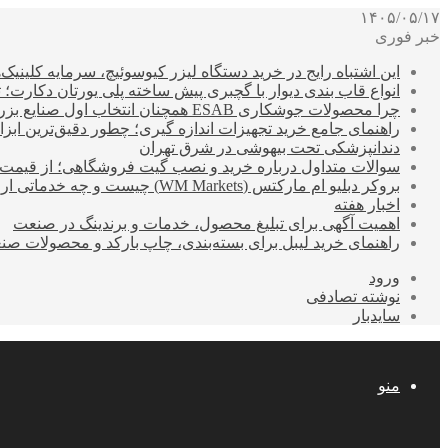
۱۴۰۵/۰۵/۱۷
خبر فوری
این اشتباه رایج در خرید دستگاه لیزر کیوسوئیچ، سرمایه کلینیک‌ها
انواع قاب بندی دیوار با گچبری پیش ساخته پلی یورتان دکارت
چرا محصولات جوشکاری ESAB همچنان انتخاب اول صنایع بزرگ هستند؟
راهنمای جامع خرید تجهیزات اندازه گیری؛ چطور دقیق‌ترین ابزاره
دندانپزشکی تحت بیهوشی در شرق تهران
سوالات متداول درباره خرید و نصب گیت فروشگاهی؛ از قیمت
بروکر دبلیو ام مارکتس (WM Markets) چیست و چه خدماتی ارائه می‌دهد؟
اخبار هفته
اهمیت آگهی برای تبلیغ محصول، خدمات و برندینگ در صنعت
راهنمای خرید لیبل برای بسته‌بندی، چاپ بارکد و محصولات صن
ورود
نوشته تصادفی
سایدبار
منو