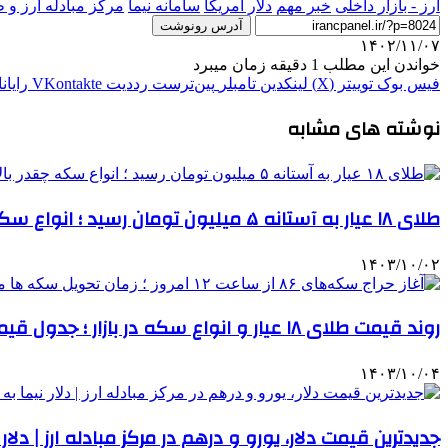
ارز - بازار داخلی
خبر مهم
دلار آمريكا
سامانه نیما
مرکز مبادله ارز و ط
آدرس رونوشت
۱۴۰۲/۱۱/۰۷
خواندن این مطلب 1 دقیقه زمان میبرد
فیس بوک
توییتر (X)
لینکدین
‫تامبلر
‫پین‌ترست
‫رددیت
‫VKontakte
رایان
نوشته های مشابه
طلای ۱۸ عیار به آستانه ۵ میلیون تومان رسید ؛ انواع سکه چقدر بالا رفت؟ | جدول قیمت ها
۱۴۰۳/۱۰/۰۲
روند قیمت طلای ۱۸ عیار و انواع سکه در بازار ؛ جدول قیمت ها
۱۴۰۳/۱۰/۰۴
جدیدترین قیمت دلار، یورو و درهم در مرکز مبادله ارز | دلار نیما به مرز ۵۴ ه