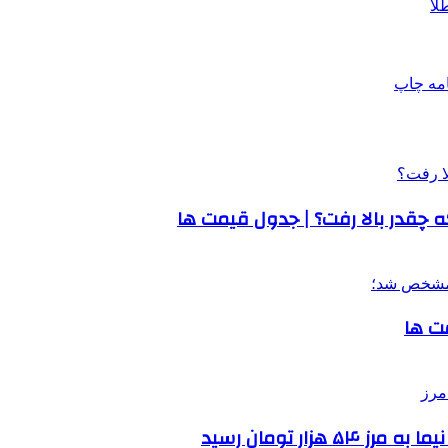
لا
امه
چاپ
زار تومان رسید