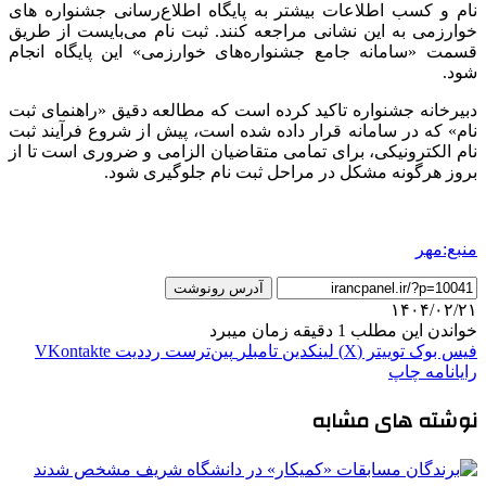
نام و کسب اطلاعات بیشتر به پایگاه اطلاع‌رسانی جشنواره های
خوارزمی به این نشانی مراجعه کنند. ثبت نام می‌بایست از طریق
قسمت «سامانه جامع جشنواره‌های خوارزمی» این پایگاه انجام
شود.
دبیرخانه جشنواره تاکید کرده است که مطالعه دقیق «راهنمای ثبت
نام» که در سامانه قرار داده شده است، پیش از شروع فرآیند ثبت
نام الکترونیکی، برای تمامی متقاضیان الزامی و ضروری است تا از
بروز هرگونه مشکل در مراحل ثبت نام جلوگیری شود.
منبع:مهر
آدرس رونوشت
۱۴۰۴/۰۲/۲۱
خواندن این مطلب 1 دقیقه زمان میبرد
فیس بوک
توییتر (X)
لینکدین
‫تامبلر
‫پین‌ترست
‫رددیت
‫VKontakte
رایانامه
چاپ
نوشته های مشابه