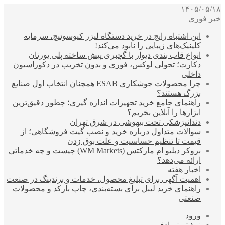
۱۴۰۵/۰۵/۱۸
خبر فوری
این اشتباه رایج در خرید دستگاه لیزر کیوسوئیچ، سرمایه
کلینیک‌های زیبایی را نابود می‌کند!
انواع قاب بندی دیوار با گچبری پیش ساخته پلی یورتان
دکارت؛ تحولی لوکس، فوری و بدون تخریب در دکوراسیون
داخلی
چرا محصولات جوشکاری ESAB همچنان انتخاب اول صنایع
بزرگ هستند؟
راهنمای جامع خرید تجهیزات اندازه گیری؛ چطور دقیق‌ترین
ابزارها را آنلاین بخریم؟
دندانپزشکی تحت بیهوشی در شرق تهران
سوالات متداول درباره خرید و نصب گیت فروشگاهی؛ از
قیمت تا تنظیم حساسیت و علت بوق زدن
بروکر دبلیو ام مارکتس (WM Markets) چیست و چه خدماتی
ارائه می‌دهد؟
اخبار هفته
اهمیت آگهی برای تبلیغ محصول، خدمات و برندینگ در صنعت
راهنمای خرید لیبل برای بسته‌بندی، چاپ بارکد و محصولات
صنعتی
ورود