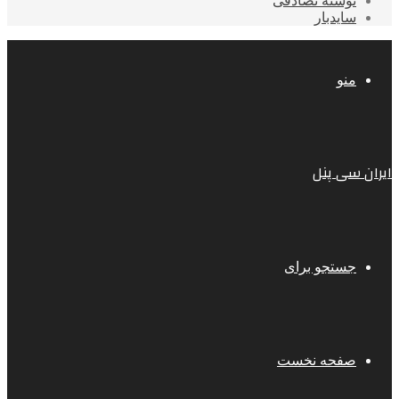
نوشته تصادفی
سایدبار
منو
ایران سی پنل
جستجو برای
صفحه نخست