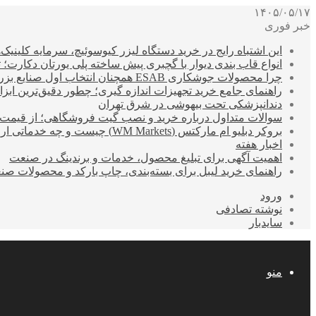
۱۴۰۵/۰۵/۱۷
خبر فوری
این اشتباه رایج در خرید دستگاه لیزر کیوسوئیچ، سرمایه کلینیک‌ها
انواع قاب بندی دیوار با گچبری پیش ساخته پلی یورتان دکارت
چرا محصولات جوشکاری ESAB همچنان انتخاب اول صنایع بزرگ هستند؟
راهنمای جامع خرید تجهیزات اندازه گیری؛ چطور دقیق‌ترین ابزاره
دندانپزشکی تحت بیهوشی در شرق تهران
سوالات متداول درباره خرید و نصب گیت فروشگاهی؛ از قیمت
بروکر دبلیو ام مارکتس (WM Markets) چیست و چه خدماتی ارائه می‌دهد؟
اخبار هفته
اهمیت آگهی برای تبلیغ محصول، خدمات و برندینگ در صنعت
راهنمای خرید لیبل برای بسته‌بندی، چاپ بارکد و محصولات صن
ورود
نوشته تصادفی
سایدبار
منو