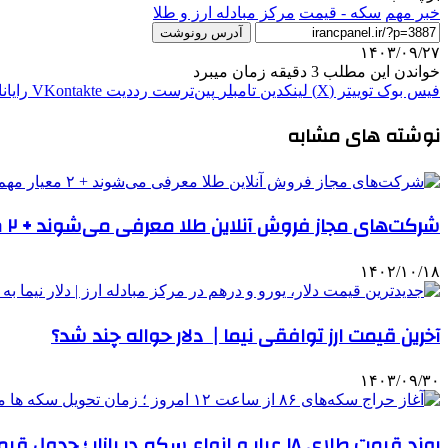
خبر مهم
سکه - قیمت
مرکز مبادله ارز و طلا
آدرس رونوشت
۱۴۰۳/۰۹/۲۷
خواندن این مطلب 3 دقیقه زمان میبرد
فیس بوک
توییتر (X)
لینکدین
‫تامبلر
‫پین‌ترست
‫رددیت
‫VKontakte
رایان
نوشته های مشابه
شرکت‌های مجاز فروش آنلاین طلا معرفی می‌شوند + ۲ معیار مهم برای تایید شرکت ها
۱۴۰۲/۱۰/۱۸
آخرین قیمت ارز توافقی نیما | دلار حواله چند شد؟
۱۴۰۳/۰۹/۳۰
روند قیمت طلای ۱۸ عیار و انواع سکه در بازار ؛ جدول قیمت ها