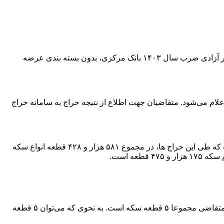
به گزارش همشهری آنلاین به نقل از تسنیم، از ساعت ۱۲ امروز چهارشنبه ۲۸ آذرماه، ربع سکه بهار آزادی ضرب سال ۱۴۰۳ و تمام سکه بهار آزادی ضرب سال ۱۴۰۳ بانک مرکزی، بدون بسته بندی عرضه
 خواهد بود. بازه نظارت و تخصیص نیز از ساعت ۱۴ تا ۱۶ امروز است و ساعت ۱۶ نیز نتایج حراج اعلام می‌شود. متقاضیان جهت اطلاع از نتیجه حراج به سامانه حراج
این گزارش حاکی است، از ۱۳ اسفند ماه ۱۴۰۲ تاکنون، ۴۸ حراج از طریق سامانه معاملات سکه طلای مرکز مبادله ایران برگزار شده است که طی این حراج ها، در مجموع ۵۸۱ هزار و ۴۲۸ قطعه انواع سکه
کلیه اشخاص حقیقی با تابعیت ایرانی بالای ۱۸ سال تمام شمسی می‌توانند در این حراج شرکت کنند و حداکثر حجم سفارش و خرید برای هر متقاضی مجموعا ۵ قطعه سکه است. به نحوی که می‌توان ۵ قطعه