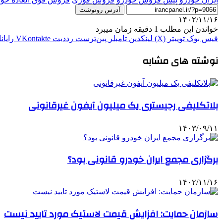
آدرس رونوشت
۱۴۰۲/۱۱/۱۶
خواندن این مطلب 1 دقیقه زمان میبرد
فیس بوک
توییتر (X)
لینکدین
‫تامبلر
‫پین‌ترست
‫رددیت
‫VKontakte
رایان
نوشته های مشابه
بلاتکلیفی رجیستری یک میلیون آیفون غیرقانونی
۱۴۰۳/۰۹/۱۱
برگزاری مجمع ایران خودرو قانونی بود؟
۱۴۰۲/۱۱/۱۶
سازمان حمایت: افزایش قیمت لاستیک مورد تایید نیست