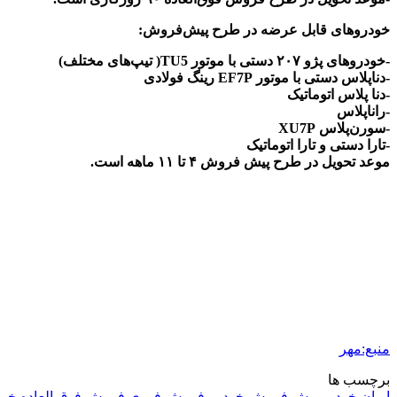
خودروهای قابل عرضه در طرح پیش‌فروش:
-خودروهای پژو ۲۰۷ دستی با موتور TU5( تیپ‌های مختلف)
-دناپلاس دستی با موتور EF7P رینگ فولادی
-دنا پلاس اتوماتیک
-راناپلاس
-سورن‌پلاس XU7P
-تارا دستی و تارا اتوماتیک
موعد تحویل در طرح پیش فروش ۴ تا ۱۱ ماهه است.
منبع:مهر
برچسب ها
ایران خودرو
پیش فروش خودرو
فروش فوری
فروش فوق العاده خود