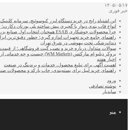
۱۴۰۵/۰۵/۱۷
خبر فوری
این اشتباه رایج در خرید دستگاه لیزر کیوسوئیچ، سرمایه کلینیک‌ها
انواع قاب بندی دیوار با گچبری پیش ساخته پلی یورتان دکارت
چرا محصولات جوشکاری ESAB همچنان انتخاب اول صنایع بزرگ هستند؟
راهنمای جامع خرید تجهیزات اندازه گیری؛ چطور دقیق‌ترین ابزاره
دندانپزشکی تحت بیهوشی در شرق تهران
سوالات متداول درباره خرید و نصب گیت فروشگاهی؛ از قیمت
بروکر دبلیو ام مارکتس (WM Markets) چیست و چه خدماتی ارائه می‌دهد؟
اخبار هفته
اهمیت آگهی برای تبلیغ محصول، خدمات و برندینگ در صنعت
راهنمای خرید لیبل برای بسته‌بندی، چاپ بارکد و محصولات صن
ورود
نوشته تصادفی
سایدبار
منو