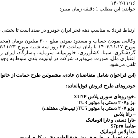
۱۴۰۲/۱۱/۱۶
خواندن این مطلب 1 دقیقه زمان میبرد
ارتباط فردا: به مناسب دهه فجر ایران خودرو در صدد است تا بخشی دیگری از ظرفیت تولیدات ۱۴۰۴ خود را در قالب طرح پیش فروش و 
وکالتی نمودن حساب و مس
گردشگری، سینا، کشاورزی، خاورمیانه، سرمایه، پاسارگاد، ایرا
اعتباری ملل، صورت می‌پذیرد. شرکت در اولویت بندی منوط به وجود 
تلقی می‌شود.
(این فراخوان شامل متقاضیان عادی، مشمولین طرح حمایت از خانوا
خودروهای طرح فروش فوق‌العاده:
-خودروهای سورن پلاس XU7P
-پژ و۲۰۷ دستی با موتور TU3
-پژو ۲۰۷ دستی با موتور TU5( تیپ‌های مختلف)
–
رانا
پلاس
-تارا دستی و تارا اتوماتیک
-هایما S7pro
-دنا پلاس اتوماتیک
-موعد تحویل در طرح فروش فوق‌العاده ۹۰
روزکاری
است.