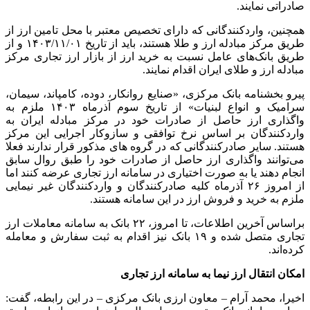
صادراتی نمایند.
همچنین، واردکنندگانی که دارای تخصیص معتبر با محل تامین ارز از
طریق مرکز مبادله ارز و طلا هستند، باید از تاریخ ۱۴۰۳/۱۱/۰۱ و از
طریق بانک‌های عامل نسبت به خرید ارز از بازار ارز تجاری مرکز
مبادله ارز و طلای ایران اقدام نمایند.
پیرو بخشنامه بانک مرکزی، «صنایع روانکار، دوده، کامپاند، سیمان،
سرامیک و انواع لبنیات» از تاریخ سوم آذرماه ۱۴۰۳ ملزم به
واگذاری ارز حاصل از صادرات خود در مرکز مبادله ایران به
واردکنندگان بر اساس نرخ توافقی و سازوکار اجرایی این مرکز
هستند. سایر صادرکنندگانی که در گروه های مذکور قرار ندارند فعلا
می‌توانند واگذاری ارز حاصل از صادرات خود را طبق روال سابق
انجام دهند یا به صورت اختیاری در سامانه ارز تجاری عرضه کنند اما
از امروز ۲۶ آذرماه کلیه صادرکنندگان و واردکنندگان غیر نیمایی
ملزم به خرید و فروش ارز در این سامانه هستند.
براساس آخرین اطلاعات، تا امروز، ۲۲ بانک به سامانه معاملات ارز
تجاری متصل شده و ۱۹ بانک نیز اقدام به ثبت سفارش و معامله
کرده‌اند.
امکان انتقال ارز نیما به سامانه ارز تجاری
اخیرا، محمد آرام – معاون ارزی بانک مرکزی – در این رابطه، گفت: