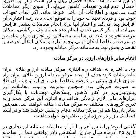
در این سامانه بانک متعهد حصول ریال و ارز است و از این طریق
احتمال عدم ایفای تعهدات کاهش می‌یابد. از سوی دیگر معاملات
ثبت می‌شود و اطلاعات آن باقی خواهد ماند، اگر ایفای تعهدات
خوب بود و فردی تعهدات خود را به موقع انجام داد، رتبه اعتباری آن
افزایش پیدا می‌کند و اعتبار آنها برای انجام معاملات بیشتر افزایش
می‌یابد، اما اگر کسی تخلف انجام دهد همانند چک برگشتی، امکان
عرضه نخواهد داشت. در سامانه معاملاتی ارز تجاری مرکز مبادله و
در عرضه و تقاضا امکان تبانی وجود ندارد و امکان انتقال عرضه یا
تقاضای بخش نیما به سامانه مرکز مبادله وجود دارد.
ادغام سایر بازارهای ارزی در مرکز مبادله
وی با اشاره به اهداف راه اندازی مرکز مبادله ارز و طلای ایران
خاطرنشان کرد: هدف از ایجاد مرکز مبادله ارز و طلای ایران راه
اندازی بازاری مبتنی بر عرضه و تقاضا، هم برای ارز و هم برای طلا
به صورت فیزیکی بود. همچنین مدیریت و بیمه معاملات ارز
پیش‌بینی‌پذیر در کنار کاهش ریسک‌های نوسانات با بکارگیری
ابزارهای مالی لازم از دیگر اهداف راه اندازی این مرکز است و به
تدریج گروه‌های مختلف به مرکز مبادله اضافه خواهند شد. همچنین
سایر بازارها هم در مرکز مبادله ادغام و تلفیق خواهند شد و در آینده
فقط یک بازار در حوزه ارز و طلا وجود خواهد داشت.
گفتنی است؛ براساس آخرین آمار از معاملات سامانه ارز تجاری در
تاریخ ۲۵ آذرماه سال جاری، اسکناس دلار توافقی نیما در سامانه