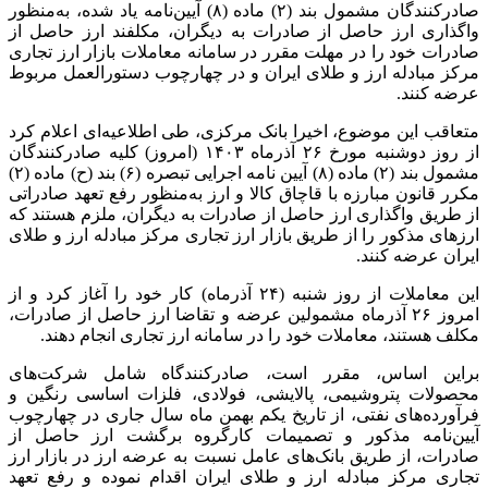
صادرکنندگان مشمول بند (۲) ماده (۸) آیین‌نامه یاد شده، به‌منظور
واگذاری ارز حاصل از صادرات به دیگران، مکلفند ارز حاصل از
صادرات خود را در مهلت مقرر در سامانه معاملات بازار ارز تجاری
مرکز مبادله ارز و طلای ایران و در چهارچوب دستورالعمل مربوط
عرضه کنند.
متعاقب این موضوع، اخیرا بانک مرکزی، طی اطلاعیه‌ای اعلام کرد
از روز دوشنبه مورخ ۲۶ آذرماه ۱۴۰۳ (امروز) کلیه صادرکنندگان
مشمول بند (۲) ماده (۸) آیین نامه اجرایی تبصره (۶) بند (ح) ماده (۲)
مکرر قانون مبارزه با قاچاق کالا و ارز به‌منظور رفع تعهد صادراتی
از طریق واگذاری ارز حاصل از صادرات به دیگران، ملزم هستند که
ارزهای مذکور را از طریق بازار ارز تجاری مرکز مبادله ارز و طلای
ایران عرضه کنند.
این معاملات از روز شنبه (۲۴ آذرماه) کار خود را آغاز کرد و از
امروز ۲۶ آذرماه مشمولین عرضه و تقاضا ارز حاصل از صادرات،
مکلف هستند، معاملات خود را در سامانه ارز تجاری انجام دهند.
براین اساس، مقرر است، صادرکنندگاه شامل شرکت‌های
محصولات پتروشیمی، پالایشی، فولادی، فلزات اساسی رنگین و
فرآورده‌های نفتی، از تاریخ یکم بهمن ماه سال جاری در چهارچوب
آیین‌نامه مذکور و تصمیمات کارگروه برگشت ارز حاصل از
صادرات، از طریق بانک‌های عامل نسبت به عرضه ارز در بازار ارز
تجاری مرکز مبادله ارز و طلای ایران اقدام نموده و رفع تعهد