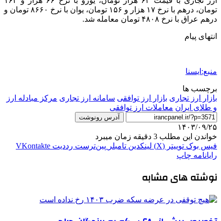
ارز تجاری با قیمت ۶۳ هزار تومان، یورو با نرخ ۶۶ هزار و ۱۶۴
تومان، درهم با نرخ ۱۷ هزار و ۱۵۶ تومان، یوان با نرخ ۸۶۶۰ تومان و
درهم عراق با نرخ ۴۸۰۸ تومان معامله شد.
انتهای پیام
منبع:ایسنا
برچسب ها
بازار ارز تجاری
بازار ارز توافقی
سامانه ارز تجاری
مرکز مبادله ارز
و طلای ایران
معاملات ارز توافقی
آدرس رونوشت
۱۴۰۳/۰۹/۲۵
خواندن این مطلب 3 دقیقه زمان میبرد
فیس بوک
توییتر (X)
لینکدین
‫تامبلر
‫پین‌ترست
‫رددیت
‫VKontakte
رایانامه
چاپ
نوشته های مشابه