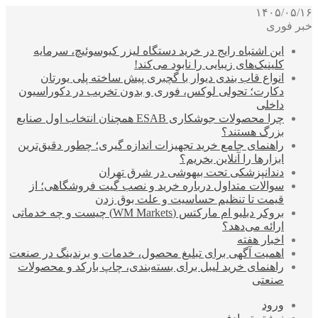
۱۴۰۵/۰۵/۱۶
خبر فوری
این اشتباه رایج در خرید دستگاه لیزر کیوسوئیچ، سرمایه
کلینیک‌های زیبایی را نابود می‌کند!
انواع قاب بندی دیوار با گچبری پیش ساخته پلی یورتان
دکارت؛ تحولی لوکس، فوری و بدون تخریب در دکوراسیون
داخلی
چرا محصولات جوشکاری ESAB همچنان انتخاب اول صنایع
بزرگ هستند؟
راهنمای جامع خرید تجهیزات اندازه گیری؛ چطور دقیق‌ترین
ابزارها را آنلاین بخریم؟
دندانپزشکی تحت بیهوشی در شرق تهران
سوالات متداول درباره خرید و نصب گیت فروشگاهی؛ از
قیمت تا تنظیم حساسیت و علت بوق زدن
بروکر دبلیو ام مارکتس (WM Markets) چیست و چه خدماتی
ارائه می‌دهد؟
اخبار هفته
اهمیت آگهی برای تبلیغ محصول، خدمات و برندینگ در صنعت
راهنمای خرید لیبل برای بسته‌بندی، چاپ بارکد و محصولات
صنعتی
ورود