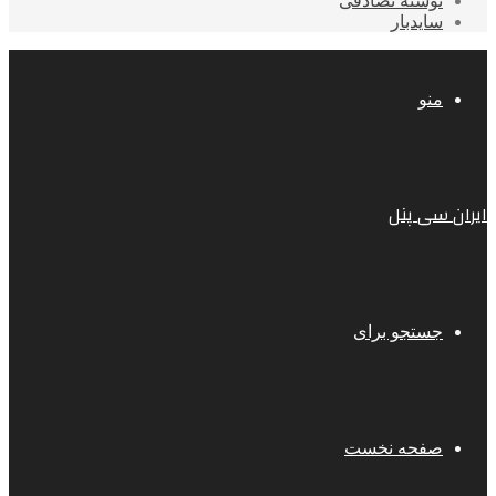
نوشته تصادفی
سایدبار
منو
ایران سی پنل
جستجو برای
صفحه نخست