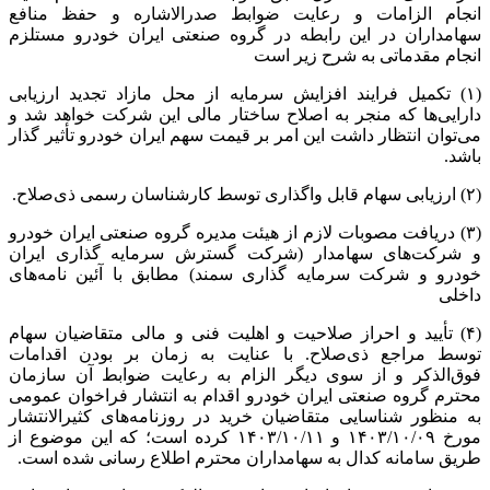
انجام الزامات و رعایت ضوابط
صدرالاشاره
و حفظ منافع
سهامداران در این رابطه در گروه صنعتی ایران خودرو مستلزم
انجام مقدماتی به شرح زیر است
(۱) تکمیل فرایند افزایش سرمایه از محل مازاد تجدید ارزیابی
دارایی‌ها که منجر به اصلاح ساختار مالی این شرکت خواهد شد و
می‌توان انتظار داشت این امر بر قیمت سهم ایران خودرو تأثیر گذار
باشد.
(۲) ارزیابی سهام قابل واگذاری توسط کارشناسان رسمی ذی‌صلاح.
(۳) دریافت مصوبات لازم از هیئت مدیره گروه صنعتی ایران خودرو
و شرکت‌های سهامدار (شرکت گسترش سرمایه گذاری ایران
خودرو و شرکت سرمایه گذاری سمند) مطابق با آئین نامه‌های
داخلی
(۴) تأیید و احراز صلاحیت و اهلیت فنی و مالی متقاضیان سهام
توسط مراجع ذی‌صلاح. با عنایت به زمان بر بودن اقدامات
فوق‌الذکر و از سوی دیگر الزام به رعایت ضوابط آن سازمان
محترم گروه صنعتی ایران خودرو اقدام به انتشار فراخوان عمومی
به منظور شناسایی متقاضیان خرید در روزنامه‌های کثیرالانتشار
مورخ ۱۴۰۳/۱۰/۰۹ و ۱۴۰۳/۱۰/۱۱ کرده است؛ که این موضوع از
طریق سامانه
کدال
به سهامداران محترم اطلاع رسانی شده است.