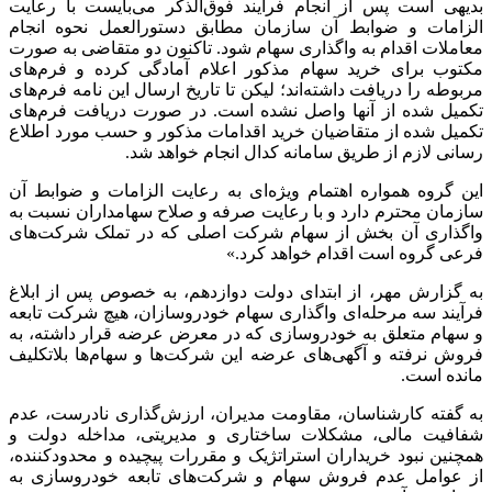
بدیهی است پس از انجام فرایند فوق‌الذکر می‌بایست با رعایت
الزامات و ضوابط آن سازمان مطابق دستورالعمل نحوه انجام
معاملات اقدام به واگذاری سهام شود. تاکنون دو متقاضی به صورت
مکتوب برای خرید سهام مذکور اعلام آمادگی کرده و فرم‌های
مربوطه را دریافت داشته‌اند؛ لیکن تا تاریخ ارسال این نامه فرم‌های
تکمیل شده از آنها واصل نشده است. در صورت دریافت فرم‌های
تکمیل شده از متقاضیان خرید اقدامات مذکور و حسب مورد اطلاع
رسانی لازم از طریق سامانه
کدال
انجام خواهد شد.
این گروه همواره اهتمام ویژه‌ای به رعایت الزامات و ضوابط آن
سازمان محترم دارد و با رعایت صرفه و صلاح سهامداران نسبت به
واگذاری آن بخش از سهام شرکت اصلی که در تملک شرکت‌های
فرعی گروه است اقدام خواهد کرد.»
به گزارش مهر، از ابتدای دولت دوازدهم، به خصوص پس از ابلاغ
فرآیند سه مرحله‌ای واگذاری سهام خودروسازان، هیچ شرکت تابعه
و سهام متعلق به خودروسازی که در معرض عرضه قرار داشته، به
فروش نرفته و آگهی‌های عرضه این شرکت‌ها و سهام‌ها بلاتکلیف
مانده است.
به گفته کارشناسان، مقاومت مدیران، ارزش‌گذاری نادرست، عدم
شفافیت مالی، مشکلات ساختاری و مدیریتی، مداخله دولت و
همچنین نبود خریداران استراتژیک و مقررات پیچیده و محدودکننده،
از عوامل عدم فروش سهام و شرکت‌های تابعه خودروسازی به