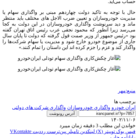
حساب می‌آید.
حال با توجه به تاکید دولت چهاردهم مبنی بر واگذاری سهام یا
مدیریت خودروسازان و تعیین ضرب
الاجل
های
مختلف باید منتظر
ماند و دید سرنوشت واگذاری خودروسازان در این دولت به کجا
می‌رسد زیرا آنطور که محمود نجفی عرب رئیس اتاق تهران گفته
بود «رئیس جمهور از وزیر
صمت
قول گرفته که دولت تا پایان سال
جاری از موضوع خودرو خارج شود و مدیریت یا سهام شرکت‌ها را
واگذار کند و عزم را جزم کرده
اند
این داستان را تمام کنند.»
منبع:مهر
برچسب ها
ایران خودرو
واگذاری خودروسازان
واگذاری شرکت های دولتی
آدرس رونوشت
۱۴۰۲/۱۱/۰۶
خواندن این مطلب 3 دقیقه زمان میبرد
فیس بوک
توییتر (X)
لینکدین
‫تامبلر
‫پین‌ترست
‫رددیت
‫VKontakte
رایانامه
چاپ