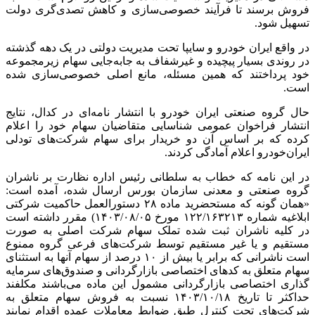
فروش برسند تا فرآیند خصوصی‌سازی و کاهش تصدی‌گری دولت
تسهیل شود.
در واقع ایران خودرو و سایپا تحت مدیریت دولتی در یک دهه گذشته
در روندی بسیار پیچیده و غیرشفاف به جابه‌جایی سهام زیرمجموعه
خود پرداختند که همین مسئله، مانع اصلی خصوصی‌سازی شده
است.
حال گروه صنعتی ایران خودرو با انتشار نامه‌ای در
کدال
، نتایج
انتشار فراخوان عمومی شناسایی متقاضیان سهام خود را اعلام
کرده که بر اساس آن دو خریدار برای سهام شرکت‌های تودلی
ایران‌خودرو اعلام آمادگی کردند.
در این نامه که خطاب به سلطانی رئیس اداره نظارت بر ناشران
گروه صنعتی و معدنی سازمان بورس ارسال شده، آمده است:
«همان گونه که مستحضرید ماده ۲۸ دستورالعمل حاکمیت شرکتی
ابلاغیه شماره ۱۲۲/۱۶۳۲۱۳ مورخ ۱۴۰۳/۰۸/۰۵) مقرر داشته است
در کلیه ناشران ثبت شده تملک سهام شرکت اصلی به صورت
مستقیم و یا غیر مستقیم توسط شرکت‌های فرعی گروه ممنوع
است ناشرانی که برابر یا بیش از ۱۰ درصد از سهام آنها به استثنای
سهام متعلق به کدهای اختصاصی
بازارگردانی
و صندوق‌های سرمایه
گذاری اختصاصی
بازارگردانی
مشمول این ماده می‌باشند
مکلفند
حداکثر تا تاریخ ۱۴۰۳/۱۰/۱۸ نسبت به فروش سهام متعلق به
شرکت‌های تحت کنترل طبق ضوابط معاملات عمده اقدام نمایند