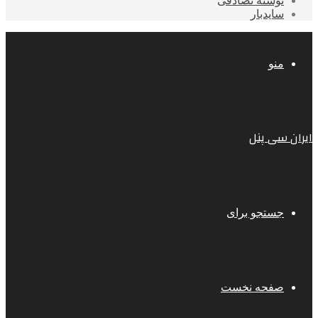
نوشته تصادفی
سایدبار
منو
ایران سی پنل
جستجو برای
صفحه نخست