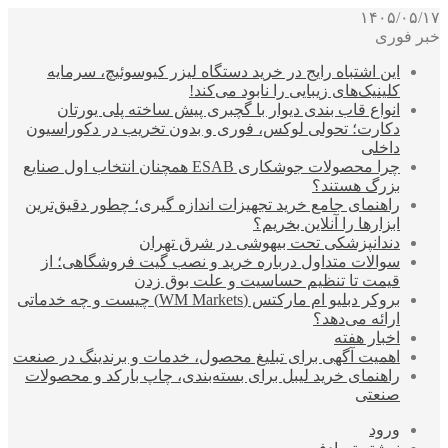
۱۴۰۵/۰۵/۱۷
خبر فوری
این اشتباه رایج در خرید دستگاه لیزر کیوسوئیچ، سرمایه
کلینیک‌های زیبایی را نابود می‌کند!
انواع قاب بندی دیوار با گچبری پیش ساخته پلی یورتان
دکارت؛ تحولی لوکس، فوری و بدون تخریب در دکوراسیون
داخلی
چرا محصولات جوشکاری ESAB همچنان انتخاب اول صنایع
بزرگ هستند؟
راهنمای جامع خرید تجهیزات اندازه گیری؛ چطور دقیق‌ترین
ابزارها را آنلاین بخریم؟
دندانپزشکی تحت بیهوشی در شرق تهران
سوالات متداول درباره خرید و نصب گیت فروشگاهی؛ از
قیمت تا تنظیم حساسیت و علت بوق زدن
بروکر دبلیو ام مارکتس (WM Markets) چیست و چه خدماتی
ارائه می‌دهد؟
اخبار هفته
اهمیت آگهی برای تبلیغ محصول، خدمات و برندینگ در صنعت
راهنمای خرید لیبل برای بسته‌بندی، چاپ بارکد و محصولات
صنعتی
ورود