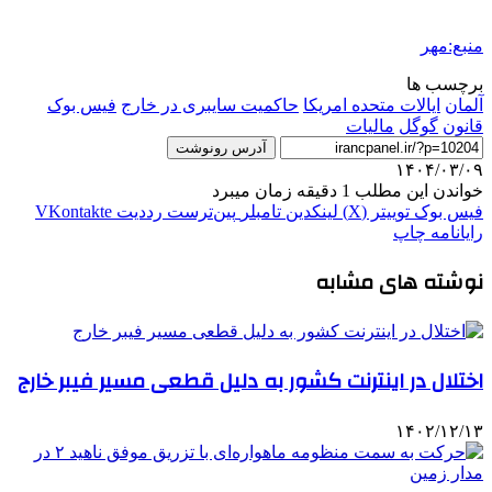
منبع:مهر
برچسب ها
آلمان
ایالات متحده امریکا
حاکمیت سایبری در خارج
فیس بوک
قانون
گوگل
مالیات
آدرس رونوشت
۱۴۰۴/۰۳/۰۹
خواندن این مطلب 1 دقیقه زمان میبرد
فیس بوک
توییتر (X)
لینکدین
‫تامبلر
‫پین‌ترست
‫رددیت
‫VKontakte
رایانامه
چاپ
نوشته های مشابه
اختلال در اینترنت کشور به دلیل قطعی مسیر فیبر خارج
۱۴۰۲/۱۲/۱۳