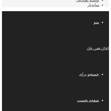
نوشته تصادفی
سایدبار
منو
ایران سی پنل
جستجو برای
صفحه نخست