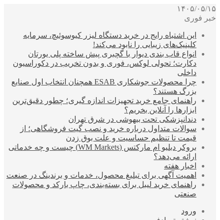
۱۴۰۵/۰۵/۱۵
خبر فوری
این اشتباه رایج در خرید دستگاه لیزر کیوسوئیچ، سرمایه
کلینیک‌های زیبایی را نابود می‌کند!
انواع قاب بندی دیوار با گچبری پیش ساخته پلی یورتان
دکارت؛ تحولی لوکس، فوری و بدون تخریب در دکوراسیون
داخلی
چرا محصولات جوشکاری ESAB همچنان انتخاب اول صنایع
بزرگ هستند؟
راهنمای جامع خرید تجهیزات اندازه گیری؛ چطور دقیق‌ترین
ابزارها را آنلاین بخریم؟
دندانپزشکی تحت بیهوشی در شرق تهران
سوالات متداول درباره خرید و نصب گیت فروشگاهی؛ از
قیمت تا تنظیم حساسیت و علت بوق زدن
بروکر دبلیو ام مارکتس (WM Markets) چیست و چه خدماتی
ارائه می‌دهد؟
اخبار هفته
اهمیت آگهی برای تبلیغ محصول، خدمات و برندینگ در صنعت
راهنمای خرید لیبل برای بسته‌بندی، چاپ بارکد و محصولات
صنعتی
ورود