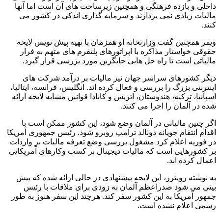
داخلی و بازده فرهنگی و همچنین زیرساخت های آن است اما آنها
مالیات زیادی نمی پردازند و سرمایه گذاری اندکی در کشور می
کنند.
ویمر همچنین گفت وزارتخانه او همزمان با تهیه پیش نویس لایحه
حقوقی خواستار مذاکره با اپراتورهای پلتفرم های متهم به فرار
مالیاتی است تا راه حل هایی جایگزین مورد بررسی قرار گیرد.
دیگر کشورهای سراسر جهان نیز مالیات بر درآمد شرکت های
اینترنتی بزرگ را بررسی و فعال کرده اند. انگلیس، فرانسه، ایتالیا،
اسپانیا، ترکیه، هندوستان، اتریش و کانادا قوانین مشابه لایحه ارائه
شده در آلمان را اجرا می کنند.
اگر چنین مالیاتی در آلمان وضع شود، این کشور ممکن است با
اقدام انتقام جویانه دونالد ترامپ روبرو شود. رئیس جمهوری آمریکا
در فوریه اعلام کرد مشغول بررسی وضع تعرفه مالیات بر واردات
بر کشورهایی است که مالیات دیجیتال بر کسب وکارهای آمریکایی
اعمال کرده اند.
به نوشته رویترز، این لایحه پیشنهادی در حالی ارائه شده که پیش
بینی می شود صدراعظم آلمان به زودی برای ملاقات با رئیس
جمهور آمریکا به این کشور سفر کند. هرچند این سفر هنوز به طور
رسمی اعلام نشده است.