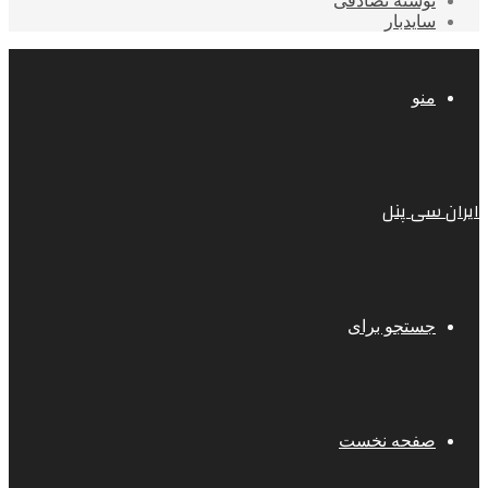
نوشته تصادفی
سایدبار
منو
ایران سی پنل
جستجو برای
صفحه نخست