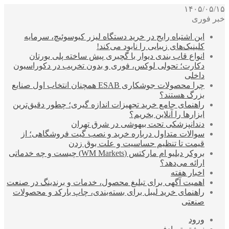
۱۴۰۵/۰۵/۱۵
خبر فوری
این اشتباه رایج در خرید دستگاه لیزر کیوسوئیچ، سرمایه
کلینیک‌های زیبایی را نابود می‌کند!
انواع قاب بندی دیوار با گچبری پیش ساخته پلی یورتان
دکارت؛ تحولی لوکس، فوری و بدون تخریب در دکوراسیون
داخلی
چرا محصولات جوشکاری ESAB همچنان انتخاب اول صنایع
بزرگ هستند؟
راهنمای جامع خرید تجهیزات اندازه گیری؛ چطور دقیق‌ترین
ابزارها را آنلاین بخریم؟
دندانپزشکی تحت بیهوشی در شرق تهران
سوالات متداول درباره خرید و نصب گیت فروشگاهی؛ از
قیمت تا تنظیم حساسیت و علت بوق زدن
بروکر دبلیو ام مارکتس (WM Markets) چیست و چه خدماتی
ارائه می‌دهد؟
اخبار هفته
اهمیت آگهی برای تبلیغ محصول، خدمات و برندینگ در صنعت
راهنمای خرید لیبل برای بسته‌بندی، چاپ بارکد و محصولات
صنعتی
ورود