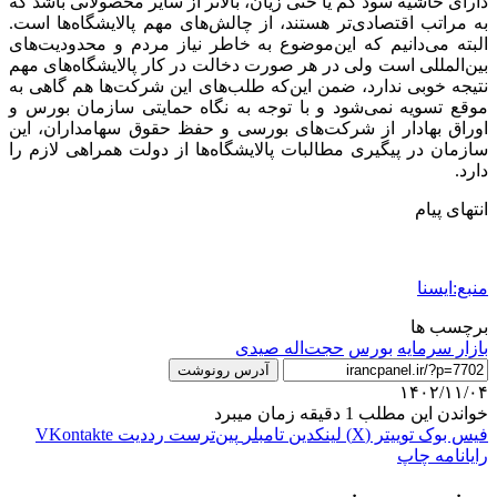
دارای حاشیه‌ سود کم یا حتی زیان، بالاتر از سایر محصولاتی باشد که
به مراتب اقتصادی‌تر هستند، از چالش‌های مهم پالایشگاه‌ها است.
البته می‌دانیم که این‌موضوع به خاطر نیاز مردم و محدودیت‌های
بین‌المللی است ولی در هر صورت دخالت در کار پالایشگاه‌های مهم
نتیجه‌ خوبی ندارد، ضمن این‌که طلب‌های این شرکت‌ها هم گاهی به
موقع تسویه نمی‌شود و با توجه به نگاه حمایتی سازمان بورس و
اوراق بهادار از شرکت‌های بورسی و حفظ حقوق سهامداران، این
سازمان در پیگیری مطالبات پالایشگاه‌ها از دولت همراهی لازم را
دارد.
انتهای پیام
منبع:ایسنا
برچسب ها
بازار سرمايه
بورس
حجت‌اله صیدی
آدرس رونوشت
۱۴۰۲/۱۱/۰۴
خواندن این مطلب 1 دقیقه زمان میبرد
فیس بوک
توییتر (X)
لینکدین
‫تامبلر
‫پین‌ترست
‫رددیت
‫VKontakte
رایانامه
چاپ