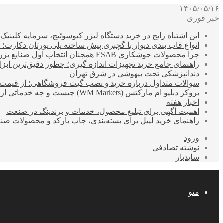
۱۴۰۵/۰۵/۱۶
خبر فوری
این اشتباه رایج در خرید دستگاه لیزر کیوسوئیچ، سرمایه کلینیک‌ها
انواع قاب بندی دیوار با گچبری پیش ساخته پلی یورتان دکارت
چرا محصولات جوشکاری ESAB همچنان انتخاب اول صنایع بزرگ هستند؟
راهنمای جامع خرید تجهیزات اندازه گیری؛ چطور دقیق‌ترین ابزاره
دندانپزشکی تحت بیهوشی در شرق تهران
سوالات متداول درباره خرید و نصب گیت فروشگاهی؛ از قیمت
بروکر دبلیو ام مارکتس (WM Markets) چیست و چه خدماتی ارائه می‌دهد؟
اخبار هفته
اهمیت آگهی برای تبلیغ محصول، خدمات و برندینگ در صنعت
راهنمای خرید لیبل برای بسته‌بندی، چاپ بارکد و محصولات صن
ورود
نوشته تصادفی
سایدبار
منو