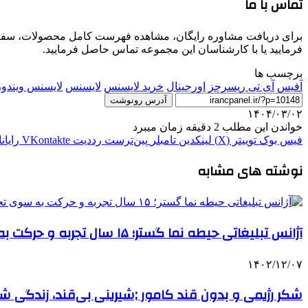
تماس با ما
برای دریافت مشاوره رایگان، مشاهده فهرست کامل محصولات، سفارش
فرمایید یا با کارشناسان این مجموعه تماس حاصل فرمایید.
برچسب ها
آفیس
آی تی ریسرچز
اورجینال
خرید لایسنس
لایسنس
لایسنس ویندوز
آدرس رونوشت
۱۴۰۴/۰۳/۰۲
خواندن این مطلب 2 دقیقه زمان میبرد
فیس بوک
توییتر (X)
لینکدین
‫تامبلر
‫پین‌ترست
‫رددیت
‫VKontakte
رایان
نوشته های مشابه
آژانس تبلیغاتی حیطه نما گستر؛ ۱۵ سال تجربه و حرکت به سوی تحولی نوین در تبلیغات
۱۴۰۲/۱۲/۰۷
شکر رژیمی و بدون قند کامور ;شیرینی بی‌قند، زندگی شیر