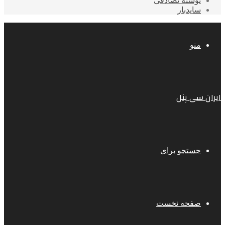
نوشته تصادفی
سایدبار
منو
ایران سی پنل
جستجو برای
صفحه نخست