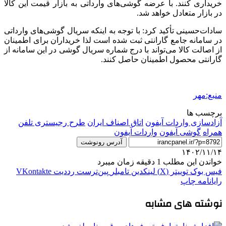
خریداری کنند. با عرضه گوشی‌های وارداتی به بازار قیمت این کالا
در بازار متعادل خواهد شد.
سادات‌حسینی تأکید کرد: با توجه به اینکه سریال گوشی‌های وارداتی
در سامانه جامع گارانتی ثبت شده است لذا خریداران برای اطمینان
از اصالت کالا می‌تواند با درج شماره سریال گوشی در این سامانه از
گارانتی محصول اطمینان حاصل کنند.
منبع:مهر
برچسب ها
آزادسازی واردات آیفون
اتاق اصناف ایران
طرح رجیستری تلفن
همراه
گوشی آیفون
واردات آیفون
آدرس رونوشت
۱۴۰۲/۱۱/۱۴
خواندن این مطلب 1 دقیقه زمان میبرد
فیس بوک
توییتر (X)
لینکدین
‫تامبلر
‫پین‌ترست
‫رددیت
‫VKontakte
رایانامه
چاپ
نوشته های مشابه