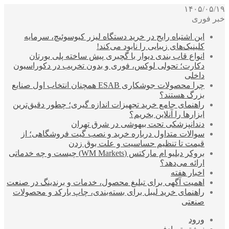
۱۴۰۵/۰۵/۱۹
خبر فوری
این اشتباه رایج در خرید دستگاه لیزر کیوسوئیچ، سرمایه
کلینیک‌های زیبایی را نابود می‌کند!
انواع قاب بندی دیوار با گچبری پیش ساخته پلی یورتان
دکارت؛ تحولی لوکس، فوری و بدون تخریب در دکوراسیون
داخلی
چرا محصولات جوشکاری ESAB همچنان انتخاب اول صنایع
بزرگ هستند؟
راهنمای جامع خرید تجهیزات اندازه گیری؛ چطور دقیق‌ترین
ابزارها را آنلاین بخریم؟
دندانپزشکی تحت بیهوشی در شرق تهران
سوالات متداول درباره خرید و نصب گیت فروشگاهی؛ از
قیمت تا تنظیم حساسیت و علت بوق زدن
بروکر دبلیو ام مارکتس (WM Markets) چیست و چه خدماتی
ارائه می‌دهد؟
اخبار هفته
اهمیت آگهی برای تبلیغ محصول، خدمات و برندینگ در صنعت
راهنمای خرید لیبل برای بسته‌بندی، چاپ بارکد و محصولات
صنعتی
ورود