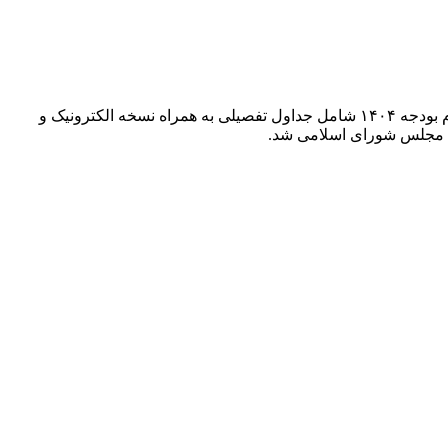
ارتباط فردا: دو ­روز پس از ابلاغ بخش اول قانون بودجه ۱۴۰۴ توسط رئیس مجلس شورای اسلامی، امروز – دوشنبه ۱۵ بهمن‌ماه – بخش دوم بودجه ۱۴۰۴ شامل جداول تفصیلی به همراه نسخه الکترونیک و