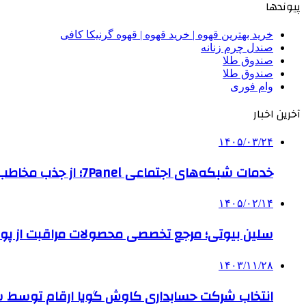
پیوندها
خرید بهترین قهوه | خرید قهوه | قهوه گرنیکا کافی
صندل چرم زنانه
صندوق طلا
صندوق طلا
وام فوری
آخرین اخبار
۱۴۰۵/۰۳/۲۴
خدمات شبکه‌های اجتماعی 7Panel؛ از جذب مخاطب تا افزایش درآمد
۱۴۰۵/۰۲/۱۴
سلین بیوتی؛ مرجع تخصصی محصولات مراقبت از پو
۱۴۰۳/۱۱/۲۸
انتخاب شرکت حسابداری کاوش گویا ارقام توسط ساز