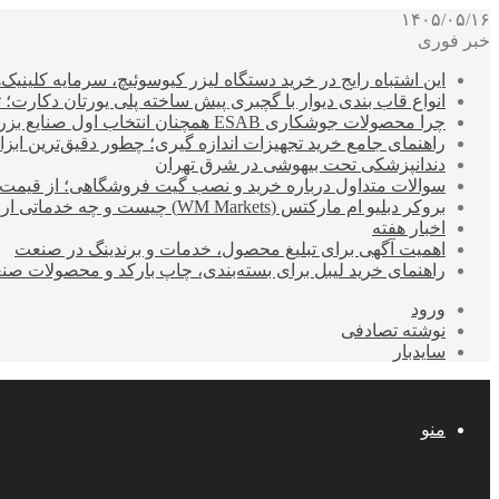
۱۴۰۵/۰۵/۱۶
خبر فوری
این اشتباه رایج در خرید دستگاه لیزر کیوسوئیچ، سرمایه کلینیک‌ها
انواع قاب بندی دیوار با گچبری پیش ساخته پلی یورتان دکارت
چرا محصولات جوشکاری ESAB همچنان انتخاب اول صنایع بزرگ هستند؟
راهنمای جامع خرید تجهیزات اندازه گیری؛ چطور دقیق‌ترین ابزاره
دندانپزشکی تحت بیهوشی در شرق تهران
سوالات متداول درباره خرید و نصب گیت فروشگاهی؛ از قیمت
بروکر دبلیو ام مارکتس (WM Markets) چیست و چه خدماتی ارائه می‌دهد؟
اخبار هفته
اهمیت آگهی برای تبلیغ محصول، خدمات و برندینگ در صنعت
راهنمای خرید لیبل برای بسته‌بندی، چاپ بارکد و محصولات صن
ورود
نوشته تصادفی
سایدبار
منو