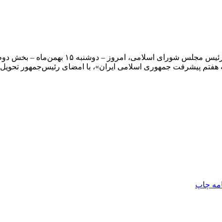
امه
چاپ