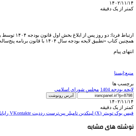
۱۴۰۲/۱۱/۱۴
کمتر از یک دقیقه
همچنین کتاب «تطبیق لایحه بودجه سال ۱۴۰۴ با قانون برنامه پنج‌ساله هفتم پیشرفت جمهوری اسلامی ایران»، با امضای رئیس‌جمهور تحویل مجلس شورای اسلامی شد.
انتهای پیام
منبع:ایسنا
برچسب ها
لایحه بودجه 1404
مجلس شورای اسلامی
آدرس رونوشت
۱۴۰۲/۱۱/۱۴
کمتر از یک دقیقه
فیس بوک
توییتر (X)
لینکدین
‫تامبلر
‫پین‌ترست
‫رددیت
‫VKontakte
رایان
نوشته های مشابه