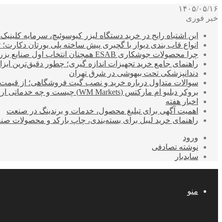
۱۴۰۵/۰۵/۱۶
خبر فوری
این اشتباه رایج در خرید دستگاه لیزر کیوسوئیچ، سرمایه کلینیک‌ها
انواع قاب بندی دیوار با گچبری پیش ساخته پلی یورتان دکارت
چرا محصولات جوشکاری ESAB همچنان انتخاب اول صنایع بزرگ هستند؟
راهنمای جامع خرید تجهیزات اندازه گیری؛ چطور دقیق‌ترین ابزاره
دندانپزشکی تحت بیهوشی در شرق تهران
سوالات متداول درباره خرید و نصب گیت فروشگاهی؛ از قیمت
بروکر دبلیو ام مارکتس (WM Markets) چیست و چه خدماتی ارائه می‌دهد؟
اخبار هفته
اهمیت آگهی برای تبلیغ محصول، خدمات و برندینگ در صنعت
راهنمای خرید لیبل برای بسته‌بندی، چاپ بارکد و محصولات صن
ورود
نوشته تصادفی
سایدبار
منو