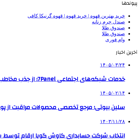
پیوندها
خرید بهترین قهوه | خرید قهوه | قهوه گرنیکا کافی
صندل چرم زنانه
صندوق طلا
صندوق طلا
وام فوری
آخرین اخبار
۱۴۰۵/۰۳/۲۴
خدمات شبکه‌های اجتماعی 7Panel؛ از جذب مخاطب تا افزایش درآمد
۱۴۰۵/۰۲/۱۴
سلین بیوتی؛ مرجع تخصصی محصولات مراقبت از پو
۱۴۰۳/۱۱/۲۸
انتخاب شرکت حسابداری کاوش گویا ارقام توسط ساز