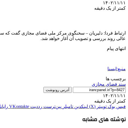
۱۴۰۲/۱۱/۱۱
کمتر از یک دقیقه
ارتباط فردا: دلیریان – سخنگوی مرکز ملی فضای مجازی گفت که سند
عالی روند بررسی و تصویب آن آغاز خواهد شد.
انتهای پیام
منبع:ایسنا
برچسب ها
سند فضای مجازی
آدرس رونوشت
۱۴۰۲/۱۱/۱۱
کمتر از یک دقیقه
فیس بوک
توییتر (X)
لینکدین
‫تامبلر
‫پین‌ترست
‫رددیت
‫VKontakte
رایان
نوشته های مشابه