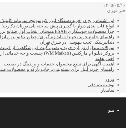
۱۴۰۵/۰۵/۱۶
خبر فوری
این اشتباه رایج در خرید دستگاه لیزر کیوسوئیچ، سرمایه کلینیک‌ها
انواع قاب بندی دیوار با گچبری پیش ساخته پلی یورتان دکارت
چرا محصولات جوشکاری ESAB همچنان انتخاب اول صنایع بزرگ هستند؟
راهنمای جامع خرید تجهیزات اندازه گیری؛ چطور دقیق‌ترین ابزاره
دندانپزشکی تحت بیهوشی در شرق تهران
سوالات متداول درباره خرید و نصب گیت فروشگاهی؛ از قیمت
بروکر دبلیو ام مارکتس (WM Markets) چیست و چه خدماتی ارائه می‌دهد؟
اخبار هفته
اهمیت آگهی برای تبلیغ محصول، خدمات و برندینگ در صنعت
راهنمای خرید لیبل برای بسته‌بندی، چاپ بارکد و محصولات صن
ورود
نوشته تصادفی
سایدبار
منو