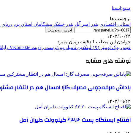
منبع:ایسنا
برچسب ها
استانی-اقتصادی
بندر امیر آباد
بندر خشک پیشگامان استان یزد
درياي 
آدرس رونوشت
۱۴۰۲/۱۰/۲۴
خواندن این مطلب 1 دقیقه زمان میبرد
فیس بوک
توییتر (X)
لینکدین
‫تامبلر
‫پین‌ترست
‫رددیت
‫VKontakte
رایان
نوشته های مشابه
پاداش صرفه‌جویی مصرف گاز؛ امسال هم در انتظار مشترک
۱۴۰۳/۰۹/۲۲
افتتاح ایستگاه پست ۶۳.۲۰ کیلوولت دلیران آمل