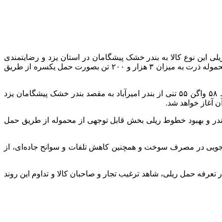
ذشته در حمل ریلی این نوع کالا به بندر خشک پیشگامان در استان یزد و رضایتمندی
صاحب کالا از نحوه عملکرد بندر و راه آهن، در جهت توسعه و رشد ۲۵ درصدی حمل ریلی مطابق برنامه هفتم، در سال جاری نیز نخستین محموله ذرت به میزان ۳ هزار و ۲۰۰ تن بصورت حمل یکسره از طریق
مدیرکل بندر امیرآباد با بیان اینکه این محموله از کشور روسیه به بندر امیرآباد وارد شده است، اظهار کرد: حمل یکسره این محموله توسط ۵۸ واگن ۵۵ تنی از بندر امیرآباد به مقصد بندر خشک پیشگامان یزد
 بندر و بهبود خطوط ریلی بخش قابل توجهی از محموله از طریق حمل
جویی در مصرف سوخت و همچنین کاهش تلفات و سوانح جاده‌ای، از
تعرفه حمل ریلی، شاهد ترغیب تجار و صاحبان کالا و تداوم این روند