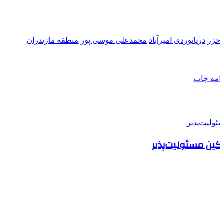
خزر
دریانوردی امیرآباد
محمدعلی موسی پور
منطقه مازندران
امه
چاپ
ین مسئولیت‌پذیر