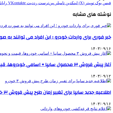
فیس بوک
توییتر (X)
لینکدین
‫تامبلر
‫پین‌ترست
‫رددیت
‫VKontakte
رایان
نوشته های مشابه
خبر فوری برای واردات خودرو ؛ این افراد می توانند به ص
۱۴۰۳/۰۹/۱۶
آغاز پیش فروش ۳ محصول سایپا + اسامی خودروها، قیمت و نحوه ثبت نام
۱۴۰۳/۰۹/۱۲
اطلاعیه جدید سایپا برای تغییر زمان طرح پیش فروش ۳ خودرو
۱۴۰۳/۰۹/۱۶