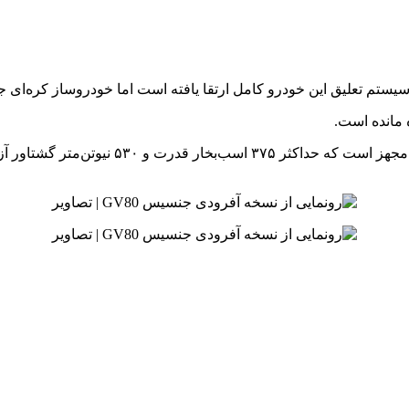
 مانده است.
قوی‌ترین تیپ GV80 به موتور ۳.۵ لیتری V6 با