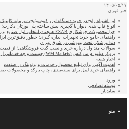
۱۴۰۵/۰۵/۱۷
خبر فوری
این اشتباه رایج در خرید دستگاه لیزر کیوسوئیچ، سرمایه کلینیک‌ها
انواع قاب بندی دیوار با گچبری پیش ساخته پلی یورتان دکارت
چرا محصولات جوشکاری ESAB همچنان انتخاب اول صنایع بزرگ هستند؟
راهنمای جامع خرید تجهیزات اندازه گیری؛ چطور دقیق‌ترین ابزاره
دندانپزشکی تحت بیهوشی در شرق تهران
سوالات متداول درباره خرید و نصب گیت فروشگاهی؛ از قیمت
بروکر دبلیو ام مارکتس (WM Markets) چیست و چه خدماتی ارائه می‌دهد؟
اخبار هفته
اهمیت آگهی برای تبلیغ محصول، خدمات و برندینگ در صنعت
راهنمای خرید لیبل برای بسته‌بندی، چاپ بارکد و محصولات صن
ورود
نوشته تصادفی
سایدبار
منو