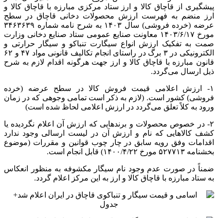
پیشگیری از قاچاق کالا و ارز ستاد مرکزی مبارزه با قاچاق کالا و
ارز
منضم
به فهرست ارزش محصولات دخانی قاچاق در سطح
عرضه (خرده فروشی) سال ۱۴۰۳ به شرح نامه شماره ۳۴۶۳۶۳۹
مورخ ۱۴۰۳/۶/۱۷ معاونت صنایع عمومی ستاد صنایع دخانی وزارت
صمت
به تفکیک ارزش انواع سیگارت تنباکو و سیگار حرارتی و
الکترونیکی در ۳ برگ در راستای انجام تکالیف قانونی مواد ۴۷ و ۶۲
قانون مبارزه با قاچاق کالا و ارز جهت هرگونه اقدام لازم به شرح
ذیل ارسال می‌گردد.
۱- ارزش اعلامی قیمت فروش کالا در سطح عرضه (خرده
فروشی) کشور است. (لازم به ذکر است تمامی وجوهی که در زمان
ورود به کلاً تعلق می‌گردد در ارزش اعلامی لحاظ شده است)
۲- در خصوص محصولات و برندهایی که ارزش آن اعلام نگردیده یا
کشف کالاهایی که نام و ارزش آن در لیست ارسالی وجود ندارد
اقدامات وفق رویه سابق در
چار
چوب قوانین و مقررات (موضوع
بخشنامه ۵۲۷۷۱۳ مورخ ۱۴۰۰/۴/۲۲) قابل انجام است.
ضمناً در صورت عدم وجود نام سیگار مکشوفه به منظور انعکاس
به ستاد مبارزه با قاچاق کالا و ارز به این مرکز اعلام گردد.