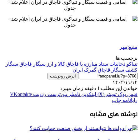
منبع:مهر
برچسب ها
تنباکو
دخانیات
ستاد مبارزه با قاچاق کالا و ارز
سیگار
قاچاق سیگار
کشف سیگار قاچاق
گمرک ایران
آدرس رونوشت
۱۴۰۲/۱۱/۱۴
خواندن این مطلب 1 دقیقه زمان میبرد
فیس بوک
توییتر (X)
لینکدین
‫تامبلر
‫پین‌ترست
‫رددیت
‫VKontakte
رایانامه
چاپ
نوشته های مشابه