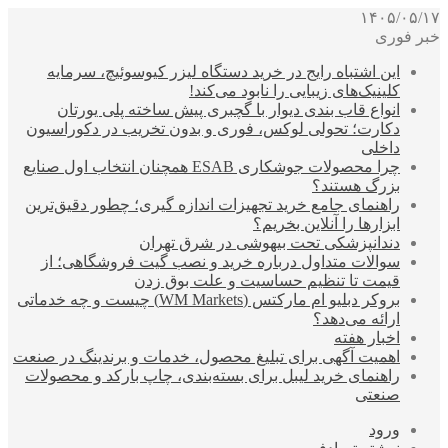
۱۴۰۵/۰۵/۱۷
خبر فوری
این اشتباه رایج در خرید دستگاه لیزر کیوسوئیچ، سرمایه
کلینیک‌های زیبایی را نابود می‌کند!
انواع قاب بندی دیوار با گچبری پیش ساخته پلی یورتان
دکارت؛ تحولی لوکس، فوری و بدون تخریب در دکوراسیون
داخلی
چرا محصولات جوشکاری ESAB همچنان انتخاب اول صنایع
بزرگ هستند؟
راهنمای جامع خرید تجهیزات اندازه گیری؛ چطور دقیق‌ترین
ابزارها را آنلاین بخریم؟
دندانپزشکی تحت بیهوشی در شرق تهران
سوالات متداول درباره خرید و نصب گیت فروشگاهی؛ از
قیمت تا تنظیم حساسیت و علت بوق زدن
بروکر دبلیو ام مارکتس (WM Markets) چیست و چه خدماتی
ارائه می‌دهد؟
اخبار هفته
اهمیت آگهی برای تبلیغ محصول، خدمات و برندینگ در صنعت
راهنمای خرید لیبل برای بسته‌بندی، چاپ بارکد و محصولات
صنعتی
ورود