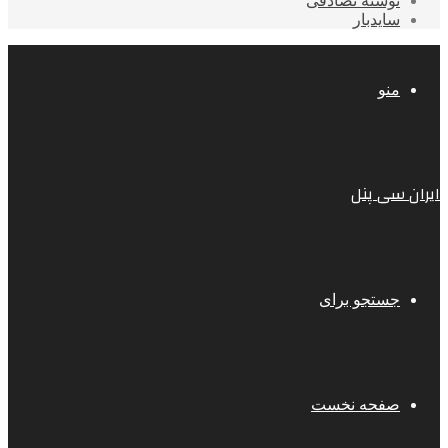
نوشته تصادفی
سایدبار
منو
ایران سی پنل
جستجو برای
صفحه نخست