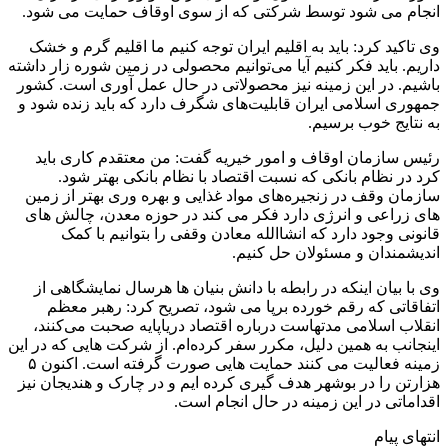
انجام می شود توسط شرکتی که از سوی اوقاف حمایت می شود.
وی تاکید کرد: باید به اقلیم ایران توجه کنیم ما اقلیم گرم و خشک
داریم. باید فکر کنیم آیا می‌توانیم محصولی در زمین شوره زار داشته
باشیم. در این زمینه نیز محصولاتی در حال عمل آوری است. کشور
جمهوری اسلامی ایران قابلیت‌های شگرف دارد که باید زنده شود و
به نتایج خوب برسیم.
رئیس سازمان اوقاف و امور خیریه گفت: من معتقدم کاری باید
کرد در نظام بانکی که نسبت اقتصاد با نظام بانکی بهتر شود.
سازمان وقف در زنجیره‌های مواد غذایی و بهره وری بهتر از زمین
های زراعی و انرژی دارد فکر می کند در حوزه معدن، چالش های
قانونی وجود دارد که انشاالله معادن وقفی را بتوانیم با کمک
اندیشمندان و مسئولان حل کنیم.
وی با بیان اینکه در رابطه با دانش بنیان ها هرسال نمایشگاهی از
اتفاقاتی که رقم خورده برپا می شود، تصریح کرد: رهبر معظم
انقلاب اسلامی مدتهاست درباره اقتصاد دریاپایه صحبت می‌کنند،
اینجانب به همین دلیل، مکرر سفر کرده‌ام. از شرکت هایی که در این
زمینه فعالیت می کنند حمایت هایی صورت گرفته است. اکنون ۵
هزارتن را در بوشهر هدف گیری کرده ایم و در چارک و هندیجان نیز
اقداماتی در این زمینه در حال انجام است.
انتهای پیام