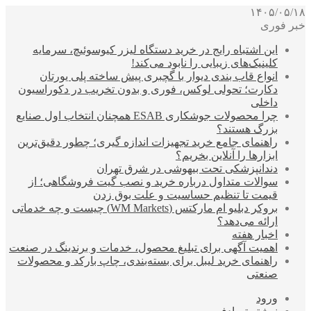
۱۴۰۵/۰۵/۱۸
خبر فوری
این اشتباه رایج در خرید دستگاه لیزر کیوسوئیچ، سرمایه
کلینیک‌های زیبایی را نابود می‌کند!
انواع قاب بندی دیوار با گچبری پیش ساخته پلی یورتان
دکارت؛ تحولی لوکس، فوری و بدون تخریب در دکوراسیون
داخلی
چرا محصولات جوشکاری ESAB همچنان انتخاب اول صنایع
بزرگ هستند؟
راهنمای جامع خرید تجهیزات اندازه گیری؛ چطور دقیق‌ترین
ابزارها را آنلاین بخریم؟
دندانپزشکی تحت بیهوشی در شرق تهران
سوالات متداول درباره خرید و نصب گیت فروشگاهی؛ از
قیمت تا تنظیم حساسیت و علت بوق زدن
بروکر دبلیو ام مارکتس (WM Markets) چیست و چه خدماتی
ارائه می‌دهد؟
اخبار هفته
اهمیت آگهی برای تبلیغ محصول، خدمات و برندینگ در صنعت
راهنمای خرید لیبل برای بسته‌بندی، چاپ بارکد و محصولات
صنعتی
ورود