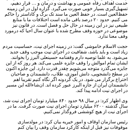
خدمت اهداف رفاه عمومی و بهداشت و درمان و … قرار دهیم،
تسهیل‌گیری بسیار خوبی صورت می‌گیرد. گزاره اول در این زمینه
حفظ‌العین است. در حفظ العین ما سند تک برگ و کاداستر را حاکم
می کنیم. حدود ۲۰ درصد باقی مانده است اختلافات ما با منابع
طبیعی نیز در این زمینه در حال حل و فصل است. در قانون نیز
موضوعی در حوزه وقف مطرح شده با عنوان سال احیا که درمورد
وقف معنا ندارد.
حجت الاسلام خاموشی گفت: در زمینه اجرای نیت، حساسیت مردم
زیاد است و باید باشد، شفافیت در اجرای نیت موجب وقف جدید
می‌شود. به علما توصیه دارم وقفنامه حسینعلی البرز را بخوانند.
ایشان تمام اموالش را وقف جایزه علمی می‌کند. هر روز که از این
جایزه می‌گذرد متوجه می‌شویم چقدر قدرت دارد. این جایزه اکنون
در سطح دانشجویی، دانش آموزی، طلاب، دانشمندان و صاحبان
اختراع برگزار می شود. در یک گردونه اگر نگاه کنیم تقریبا اهم
دانشمندان ایران از جازه البرز عبور کرده اند. ان‌شاءالله این مسیر
در اجرای نیت ادامه پیدا کند.
وی اظهار کرد: در سال ۹۸ حدود ۸۴۰ میلیارد تومان اجرای نیت شد،
سال گذشته ۶۲۰۰ میلیارد تومان اجرای نیت صورت گرفت. ما در
اجرای نیت از هیچ کوششی فروگذار نمی‌کنیم.
رئیس سازمان اوقاف و امور خیریه بیان کرد: در مولدسازی
موقوفات نیز قبل از اینکه کارکرد سازمان وقف را بیان کنم