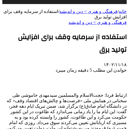
خانه
/
فرهنگی و هنری > دین و اندیشه
/
استفاده از سرمایه وقف برای
افزایش تولید برق
فرهنگی و هنری > دین و اندیشه
استفاده از سرمایه وقف برای افزایش
تولید برق
۱۴۰۲/۱۱/۱۸
خواندن این مطلب 5 دقیقه زمان میبرد
ارتباط فردا: حجت‌الاسلام والمسلمین سیدمهدی خاموشی طی
سخنانی در همایش ملی «فرصت‌ها و چالش‌های اقتصاد وقف» که
در دانشگاه امام صادق(ع) برگزار شد، ضمن تبریک ایام دهه فجر،
گفت: این ایام ما را یاد زمانی می‌اندازد که طاغوت در این کشور
حکومت می‌کرد و این طاغوت، کشور را وابسته کرده بود و به
مسیری که اربابانش تعیین می‌کردند سوق می‌داد. روزی که امام
خمینی(ره) فرمودند من به پشتوانه این ملت، دولت تعیین می‌کنم،