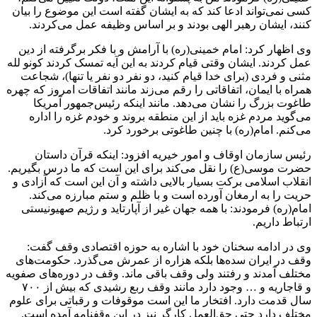
کسی نمی‌تواند ادعا کند که به ایشان گفته است این موضوع را بیان
کنند، ایشان رهبر الهی بودند و بر اساس وظیفه عمل می‌کردند.
وی اظهار کرد: امام خمینی(ره) با آرامش و با فکر برگرفته از دین
عمل کردند. ایشان وقتی قیام کردند به این آیه تمسک کردند کونو لله
مثنی و فردی (برای خدا قیام کنید، دو نفر دو نفر یا تنها)، شجاعت
همراه با ایمان، اتفاقاتی را رقم می‌زند مانند اتفاقات امروز که چهره
طاغوت بزرگ را نشان می‌دهد. مانند اینکه رئیس‌جمهور آمریکا
می‌گوید مردم غزه باید از این منطقه بروند و خودم غزه را اداره
می‌کنم. امام(ره) با چنین طاغوتی برخورد کرد.
رئیس سازمان اوقاف و امور خیریه افزود: اینکه قرآن داستان
حضرت موسی(ع) را نقل می‌کند برای این است که ما درس بگیریم.
انقلاب اسلامی برکت بسیار بالایی داشته و آن این است که آزادی و
حریت را به ارمغان آورده است و با ظلم و ستم مبارزه می‌کند.
امام(ره) فرمودند: با همه جهان غیر از آپارتاید و رژیم صهیونیستی
ارتباط داریم.
وی در ادامه سخنان خود با اشاره به حوزه اقتصادی وقف گفت:
وقف در ایران سده‌ها بلکه هزاره از عمرش می‌گذرد. حکومت‌های
مختلف آمدند و رفتند ولی وقف باقی ماند. وقف در دوره‌های صفویه
و قاجاریه و … وجود دارد مانند وقف ربع رشیدی که بیش از ۷۰۰
سال قدمت دارد. افتخار ما این است موقوفات و رقباتی برای علوم
مختلف دارد حتی حق‌العمل کارگر نیز در این وقفنامه آمده است.