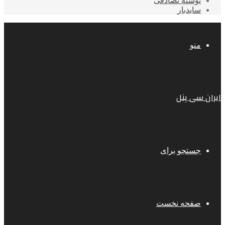
نوشته تصادفی
سایدبار
منو
ایران سی پنل
جستجو برای
صفحه نخست