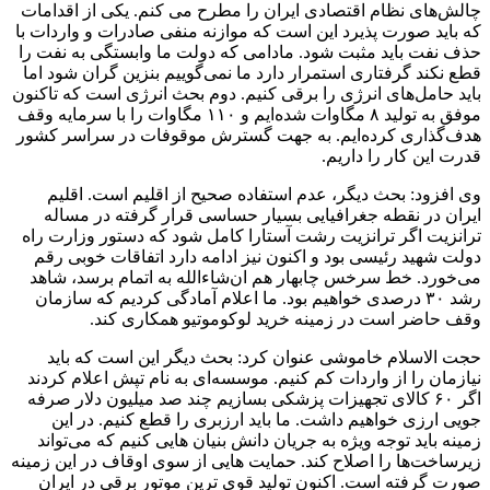
چالش‌های نظام اقتصادی ایران را مطرح می کنم. یکی از اقدامات
که باید صورت پذیرد این است که موازنه منفی صادرات و واردات با
حذف نفت باید مثبت شود. مادامی که دولت ما وابستگی به نفت را
قطع نکند گرفتاری استمرار دارد ما نمی‌گوییم بنزین گران شود اما
باید حامل‌های انرژی را برقی کنیم. دوم بحث انرژی است که تاکنون
موفق به تولید ۸ مگاوات شده‌ایم و ۱۱۰ مگاوات را با سرمایه وقف
هدف‌گذاری کرده‌ایم. به جهت گسترش موقوفات در سراسر کشور
قدرت این کار را داریم.
وی افزود: بحث دیگر، عدم استفاده صحیح از اقلیم است. اقلیم
ایران در نقطه جغرافیایی بسیار حساسی قرار گرفته در مساله
ترانزیت اگر ترانزیت رشت آستارا کامل شود که دستور وزارت راه
دولت شهید رئیسی بود و اکنون نیز ادامه دارد اتفاقات خوبی رقم
می‌خورد. خط سرخس چابهار هم ان‌شاءالله به اتمام برسد، شاهد
رشد ۳۰ درصدی خواهیم بود. ما اعلام آمادگی کردیم که سازمان
وقف حاضر است در زمینه خرید لوکوموتیو همکاری کند.
حجت الاسلام خاموشی عنوان کرد: بحث دیگر این است که باید
نیازمان را از واردات کم کنیم. موسسه‌ای به نام تپش اعلام کردند
اگر ۶۰ کالای تجهیزات پزشکی بسازیم چند صد میلیون دلار صرفه
جویی ارزی خواهیم داشت. ما باید ارزبری را قطع کنیم. در این
زمینه باید توجه ویژه به جریان دانش بنیان هایی کنیم که می‌تواند
زیرساخت‌ها را اصلاح کند. حمایت هایی از سوی اوقاف در این زمینه
صورت گرفته است. اکنون تولید قوی ترین موتور برقی در ایران