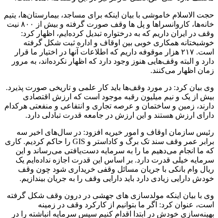
حجت الاسلام خاموشی با بیان اینکه برای مساجد، بیمارستان‌ها، یتیم
خانه‌ها، کاروانسراها و پل ها وقف صورت گرفته و بیش از ۸۰۰ نیت
وقف در ایران داریم که به درختواره تبدیل کرده‌ایم، اظهار کرد:
خوشبختانه همکاری خوبی بین اوقاف و اداره ثبت شکل گرفته
است. ۲۱۷ هزار موقوفه داریم که اطلاعات آنها در اختیار ما قرار
دارد و البته وقف‌هایی هنوز وجود دارد که اظهار نکرده‌اند، به مرور
زمان اظهار می‌کنند.
وی بیان کرد: در مورد وقف‌ها باید کار علمی و تاریخی صورت پذیرد.
بیش از یک و نیم میلیون رقبه موجود است که ارزش اقتصادی
دارند، زمین و ساختمان و عرصه تجاری و انتفاعی و منفعتی هرکدام
دارای ارزش هستند و این ارزش در جامعه قدرت تبادلی دارد.
رئیس سازمان اوقاف و امور خیریه افزود: در سال‌های اخیر سه
برابر عمر وقف سند تک برگ و کاداستر و GIS را حاکم کردیم. کاری
که ما انجام می‌دهیم ما را به سرمایه دست‌یافتی می‌رساند و این
سرمایه خیلی قدرت دارد. بر اساس این قدرت اجازه نداده‌ایم یک
ریال وام بانکی با جریان مسائل وقفی خریداری شود چون وقف
خودش دارایی زیادی دارد باید دارایی وقف را به جریان بیندازیم.
وی با بیان اینکه مولدسازی های جهشی در درون وقف شکل گرفته
است، عنوان کرد: اگر ما بتوانیم از کارکرد وقف در زمینه
بهینه‌سازی خودش در ابتدا اقدام کنیم سپس سرمایه انباشته را در