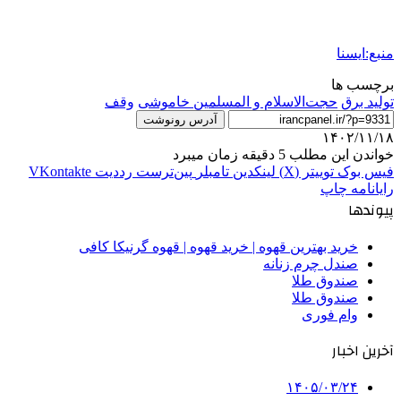
منبع:ایسنا
برچسب ها
تولید برق
حجت‌الاسلام و المسلمین خاموشی
وقف
آدرس رونوشت
۱۴۰۲/۱۱/۱۸
خواندن این مطلب 5 دقیقه زمان میبرد
فیس بوک
توییتر (X)
لینکدین
‫تامبلر
‫پین‌ترست
‫رددیت
‫VKontakte
رایانامه
چاپ
پیوندها
خرید بهترین قهوه | خرید قهوه | قهوه گرنیکا کافی
صندل چرم زنانه
صندوق طلا
صندوق طلا
وام فوری
آخرین اخبار
۱۴۰۵/۰۳/۲۴