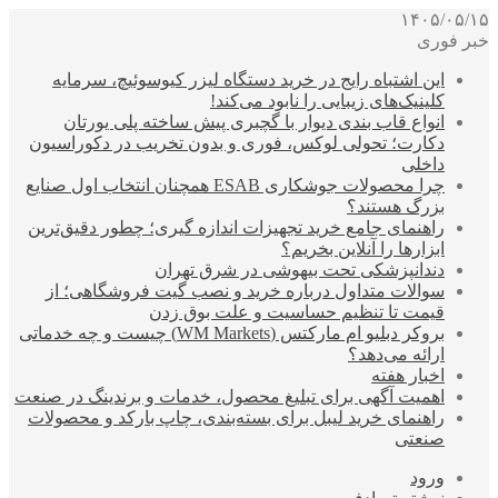
۱۴۰۵/۰۵/۱۵
خبر فوری
این اشتباه رایج در خرید دستگاه لیزر کیوسوئیچ، سرمایه
کلینیک‌های زیبایی را نابود می‌کند!
انواع قاب بندی دیوار با گچبری پیش ساخته پلی یورتان
دکارت؛ تحولی لوکس، فوری و بدون تخریب در دکوراسیون
داخلی
چرا محصولات جوشکاری ESAB همچنان انتخاب اول صنایع
بزرگ هستند؟
راهنمای جامع خرید تجهیزات اندازه گیری؛ چطور دقیق‌ترین
ابزارها را آنلاین بخریم؟
دندانپزشکی تحت بیهوشی در شرق تهران
سوالات متداول درباره خرید و نصب گیت فروشگاهی؛ از
قیمت تا تنظیم حساسیت و علت بوق زدن
بروکر دبلیو ام مارکتس (WM Markets) چیست و چه خدماتی
ارائه می‌دهد؟
اخبار هفته
اهمیت آگهی برای تبلیغ محصول، خدمات و برندینگ در صنعت
راهنمای خرید لیبل برای بسته‌بندی، چاپ بارکد و محصولات
صنعتی
ورود