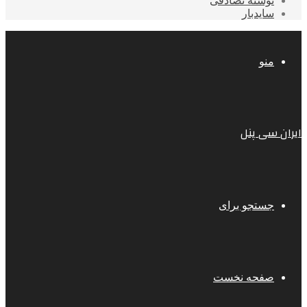
نوشته تصادفی
سایدبار
منو
ایران سی پنل
جستجو برای
صفحه نخست