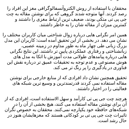
محققان با استفاده از روش الکتروآنسفالوگرافی مغز این افراد را
رصد کردند. آنها متوجه شدند گروهی که برای نوشتن مقاله به چت
جی پی تی متکی بودند، ضعیف ترین ارتباط مغزی را داشتند و
کمترین میزان از مقاله شان را به خاطر داشتند.
همین امر نگرانی هایی درباره زوال شناختی میان کاربران مختلف را
نشان می دهد. در بخشی از این تحقیق آمده است: کاربران این مدل
بزرگ زبانی طی چهار ماه به طور مداوم در زمینه عصبی،
زبانشناختی و رفتاری عملکردی پایین تر داشتند. این نتایج نگرانی
هایی درباره پیامدهای طولانی مدت آموزش با اتکا به مدل های
هوش مصنوعی و عدم توجه به تحقیقات عمیق تر درباره نقش این
فناوری در یادگیری را پر رنگ تر می کند.
تحقیق همچنین نشان داد افرادی که از منابع خارجی برای نوشتن
مقاله استفاده نمی کردند قدرتمندترین و وسیع ترین شبکه های
فعالیتی را در اختیار داشتند.
هرچند چت جی پی تی کارآمد و سهل الاستفاده است، افرادی که از
آن برای نوشتن مقاله استفاده می کنند، ‌هیچ بخشی از آن را در
شبکه‌های حافظه‌ خود یکپارچه نمی‌کنند. محققان به خصوص نگران
تاثیرات چت جی پی تی بر کودکانی هستند که مغزهایشان هنوز در
حال رشد است.