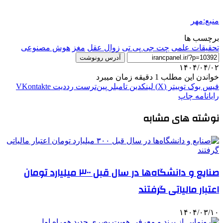
منبع:مهر
برچسب ها
تحقیقات علمی
چت جی پی تی
زوال عقل
مغز
هوش مصنوعی
آدرس رونوشت
۱۴۰۴/۰۴/۰۲
خواندن این مطلب 1 دقیقه زمان میبرد
فیس بوک
توییتر (X)
لینکدین
‫تامبلر
‫پین‌ترست
‫رددیت
‫VKontakte
رایانامه
چاپ
نوشته های مشابه
صنایع و دانشگاه‌ها در سال قبل ۳۰۰ میلیارد تومان
اعتبار مالیاتی گرفتند
۱۴۰۴/۰۳/۱۰