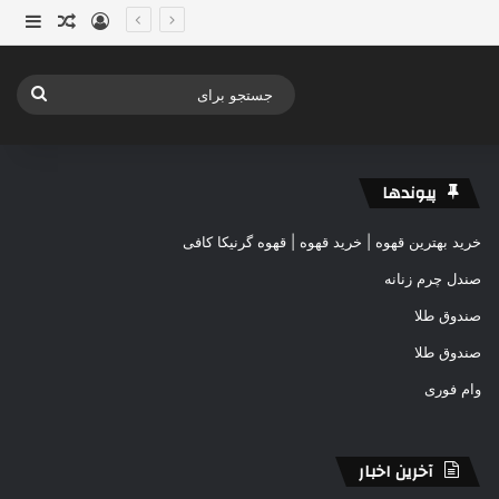
ورود
ساید
نوشته ت
جستج
برای
پیوندها
خرید بهترین قهوه | خرید قهوه | قهوه گرنیکا کافی
صندل چرم زنانه
صندوق طلا
صندوق طلا
وام فوری
آخرین اخبار