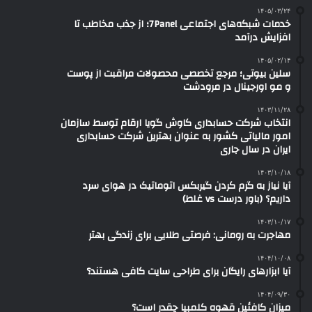
۱۴۰۵/۰۳/۲۴
خدمات شبکه‌های اجتماعی 7Panel؛ از جذب مخاطب تا
افزایش درآمد
۱۴۰۵/۰۲/۱۴
سلین بیوتی؛ مرجع تخصصی محصولات مراقبت از پوست
و مو اورجینال در مرودشت
۱۴۰۳/۱۱/۲۸
انتخاب شرکت حسابداری کاوش گویا ارقام توسط سازمان
امور مالیاتی کشور به عنوان بهترین شرکت حسابداری
ایران در سال جاری
۱۴۰۳/۱۰/۱۸
آیا نیاز به گرم کردن گیربکس اتوماتیک در هوای سرد
داریم؟ (باور درست vs غلط)
۱۴۰۳/۱۰/۱۷
مهاجرت به رومانی: فرصتی طلایی برای زندگی بهتر
۱۴۰۴/۱۰/۰۸
آیا ابزارهای رایگان برای طراحی سایت کافی هستند؟
۱۴۰۴/۰۹/۳۰
میزان کافئین قهوه کلمبیا چقدر است؟