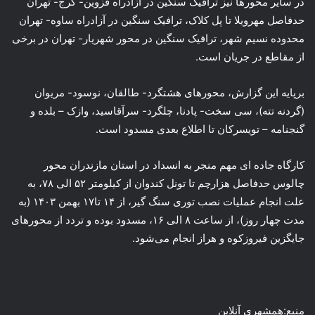
در سایر محورها نیز ترافیک سنگین در آزادراه قزوین- کرج- تهران
حدفاصل مهرویلا تا پل کلاک، ترافیک سنگین در آزادراه ساوه- تهران
محدوده نسیم شهر، ترافیک سنگین در محور شهریار- تهران در برخی
از مقاطع در جریان است.
برپایه این گزارش، محورهای هشتگرد- طالقان، نوسود- مریوان
(گردنه تته)، سی سخت- پادنا، چلگرد- سرآقاسید، وازک – بلده و
گنجنامه – تویسرکان تا اطلاع بعدی مسدود است.
کارگاه جاده ای مهم منجر به انسداد در استان مازندران محور
چالوس حدفاصل هزارچم تا تونل کندوان از کیلومتر ۵۲ الی ۷۸، به
علت انجام عملیات نصب توری سنگ گیر، از ۱۴ تا۱۷ بهمن ۱۴۰۳ (به
مدت چهار روز)، از ساعت ۸ الی ۱۶، مسدود بوده و تردد از محورهای
جایگزین فیروزکوه و هراز انجام می‌شود.
منبع:همشهری آنلاین