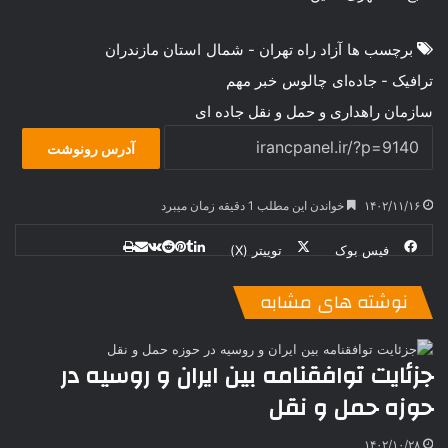
برچسب ها
آزاد راه تهران - شمال
استان مازندران
ترافیک - جاده‌ای
چالوس
خبر مهم
سازمان راهداری و حمل و نقل جاده ای
آدرس رونوشت
۱۴۰۲/۱۱/۱۶
خواندن این مطلب 1 دقیقه زمان میبرد
فیس بوک
توییتر (X)
ل
ر
چ
ی
ت
پ
ا
ا
ر
V
ن
ا
ی
ی
د
K
پ
نوشته های مشابه
ا
د
ک
م
o
ن‌
ب
ت
ی
ن
د
n
ی
ل
ا
t
ر
ت
جزئایت توافقنامه بین ایران و روسیه در
ر
a
م
ن
س
حوزه حمل و نقل
k
ه
ت
t
e
۱۴۰۲/۱۰/۲۸