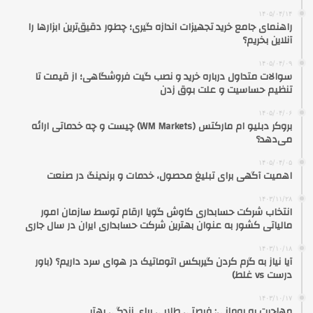
۱۴۰۵/۰۴/۱۴
راهنمای جامع خرید تجهیزات اندازه گیری؛ چطور دقیق‌ترین ابزارها را
آنلاین بخریم؟
۱۴۰۵/۰۴/۰۹
سوالات متداول درباره خرید و نصب گیت فروشگاهی؛ از قیمت تا
تنظیم حساسیت و علت بوق زدن
۱۴۰۵/۰۴/۰۶
بروکر دبلیو ام مارکتس (WM Markets) چیست و چه خدماتی ارائه
می‌دهد؟
۱۴۰۵/۰۴/۰۵
اهمیت آگهی برای تبلیغ محصول، خدمات و برندینگ در صنعت
۱۴۰۳/۱۱/۲۸
انتخاب شرکت حسابداری کاوش گویا ارقام توسط سازمان امور
مالیاتی کشور به عنوان بهترین شرکت حسابداری ایران در سال جاری
۱۴۰۳/۱۰/۱۸
آیا نیاز به گرم کردن گیربکس اتوماتیک در هوای سرد داریم؟ (باور
درست vs غلط)
۱۴۰۳/۱۰/۱۷
مهاجرت به رومانی: فرصتی طلایی برای زندگی بهتر