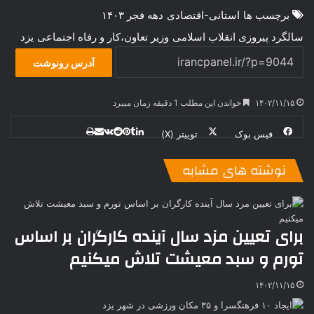
برچسب ها
استانی-اقتصادی
دهه فجر ۱۴۰۳
سالگرد پیروزی انقلاب اسلامی
وزیر تعاون،کار و رفاه اجتماعی
يزد
آدرس رونوشت
۱۴۰۲/۱۱/۱۵
خواندن این مطلب 1 دقیقه زمان میبرد
فیس بوک
توییتر (X)
ل
ر
چ
ی
ت
پ
ا
ا
ر
V
ن
ا
ی
ی
د
K
پ
نوشته های مشابه
ا
د
ک
م
o
ن‌
ب
ت
ی
ن
د
n
ی
ل
ا
t
ر
ت
ر
a
م
ن
س
برای تعیین مزد سال آینده کارگران بر اساس
k
ه
ت
تورم و سبد معیشت تلاش می‎کنیم
t
e
۱۴۰۲/۱۱/۱۵