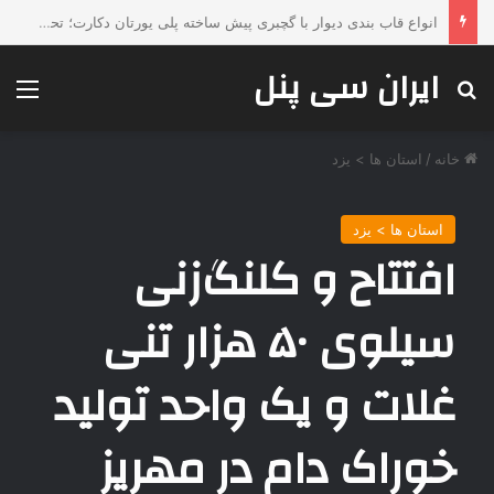
چرا محصولات جوشکاری ESAB همچنان انتخاب اول صنایع بزرگ هستند؟
ایران سی پنل
جستجو برای
منو
خانه
/
استان ها > یزد
استان ها > یزد
افتتاح و کلنگ‌زنی
سیلوی ۵۰ هزار تنی
غلات و یک واحد تولید
خوراک دام در مهریز