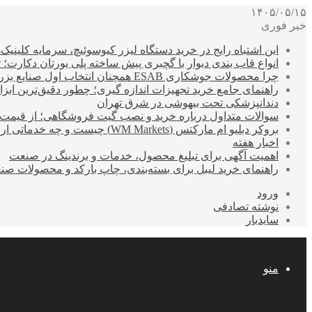
۱۴۰۵/۰۵/۱۵
خبر فوری
این اشتباه رایج در خرید دستگاه لیزر کیوسوئیچ، سرمایه کلینیک‌ها
انواع قاب بندی دیوار با گچبری پیش ساخته پلی یورتان دکارت
چرا محصولات جوشکاری ESAB همچنان انتخاب اول صنایع بزرگ هستند؟
راهنمای جامع خرید تجهیزات اندازه گیری؛ چطور دقیق‌ترین ابزاره
دندانپزشکی تحت بیهوشی در شرق تهران
سوالات متداول درباره خرید و نصب گیت فروشگاهی؛ از قیمت
بروکر دبلیو ام مارکتس (WM Markets) چیست و چه خدماتی ارائه می‌دهد؟
اخبار هفته
اهمیت آگهی برای تبلیغ محصول، خدمات و برندینگ در صنعت
راهنمای خرید لیبل برای بسته‌بندی، چاپ بارکد و محصولات صن
ورود
نوشته تصادفی
سایدبار
منو