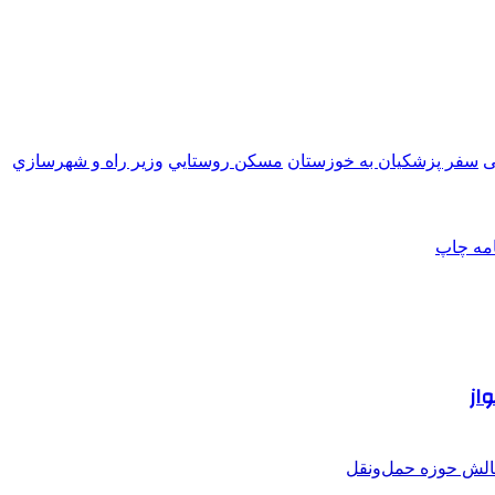
ی
سفر پزشکیان به خوزستان
مسكن روستايي
وزير راه و شهرسازي
امه
چاپ