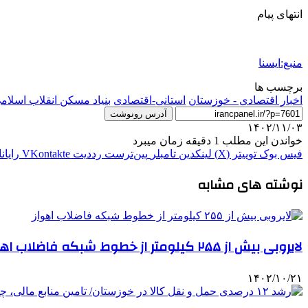
انتهای پیام
منبع:ایسنا
برچسب ها
اخبار اقتصادی - خوزستان
استانی-اقتصادی
بنیاد مسکن انقلاب اسلام
آدرس رونوشت
۱۴۰۲/۱۱/۰۳
خواندن این مطلب 1 دقیقه زمان میبرد
فیس بوک
توییتر (X)
لینکدین
‫تامبلر
‫پین‌ترست
‫رددیت
‫VKontakte
رایان
نوشته های مشابه
لایروبی بیش از ۲۵۵ کیلومتر از خطوط شبکه فاضلاب اهواز
۱۴۰۲/۱۰/۲۱