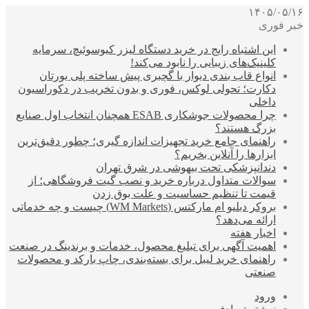
۱۴۰۵/۰۵/۱۶
خبر فوری
این اشتباه رایج در خرید دستگاه لیزر کیوسوئیچ، سرمایه
کلینیک‌های زیبایی را نابود می‌کند!
انواع قاب بندی دیوار با گچبری پیش ساخته پلی یورتان
دکارت؛ تحولی لوکس، فوری و بدون تخریب در دکوراسیون
داخلی
چرا محصولات جوشکاری ESAB همچنان انتخاب اول صنایع
بزرگ هستند؟
راهنمای جامع خرید تجهیزات اندازه گیری؛ چطور دقیق‌ترین
ابزارها را آنلاین بخریم؟
دندانپزشکی تحت بیهوشی در شرق تهران
سوالات متداول درباره خرید و نصب گیت فروشگاهی؛ از
قیمت تا تنظیم حساسیت و علت بوق زدن
بروکر دبلیو ام مارکتس (WM Markets) چیست و چه خدماتی
ارائه می‌دهد؟
اخبار هفته
اهمیت آگهی برای تبلیغ محصول، خدمات و برندینگ در صنعت
راهنمای خرید لیبل برای بسته‌بندی، چاپ بارکد و محصولات
صنعتی
ورود