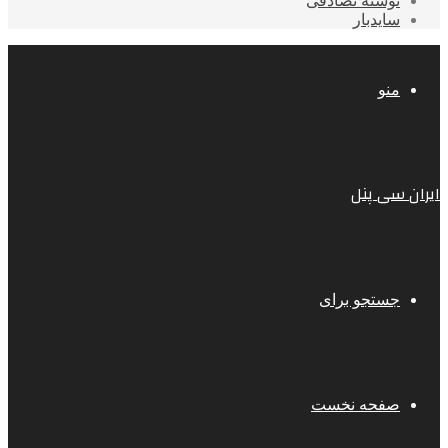
نوشته تصادفی
سایدبار
منو
ایران سی پنل
جستجو برای
صفحه نخست