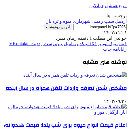
منبع:همشهری آنلاین
برچسب ها
اردبیل
سیب زمینی
شهرداری
میوه و تره بار
آدرس رونوشت
۱۴۰۲/۱۱/۰۶
خواندن این مطلب 1 دقیقه زمان میبرد
فیس بوک
توییتر (X)
لینکدین
‫تامبلر
‫پین‌ترست
‫رددیت
‫VKontakte
رایانامه
چاپ
نوشته های مشابه
مشخص شدن تعرفه واردات تلفن همراه در سال آینده
۱۴۰۳/۰۹/۲۰
اعلام قیمت انواع میوه برای شب یلدا؛ قیمت هندوانه،