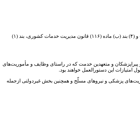
به گزارش همشهری آنلاین به نقل از ایسنا، شورای توسعه مدیریت و سرمایه انسانی در جلسه ۲۰ آذرماه سال جاری، به استناد ردیف‌های (۳) و (۴) بند (ب) ماده (۱۱۶) قانون مدیریت خدمات کشوری، بند (۱)
 پیراپزشکان و متعهدین خدمت که در راستای وظایف و مأموریت‌های
ل امتیازات این دستورالعمل خواهند بود.
ریت‌های پزشکی و نیروهای مسلّح و همچنین بخش غیردولتی ازجمله