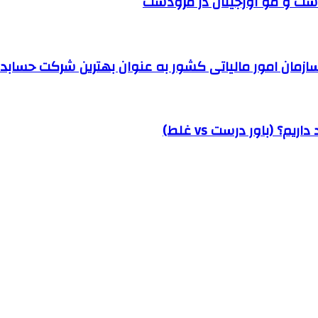
ست و مو اورجینال در مرودشت
مان امور مالیاتی کشور به عنوان بهترین شرکت حسابداری
؟ (باور درست vs غلط)