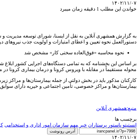
۱۴۰۲/۱۱/۰۷
خواندن این مطلب 1 دقیقه زمان میبرد
دستورالعمل نحوه تعیین و اعطای امتیازات و اولویت جذب نیروهای درگی
نحوه محاسبه «فوق‌العاده سختی کار» مشخص شد
بر اساس این بخشنامه که به تمامی دستگاه‌های اجرایی کشور ابلاغ
محوله مستقیماً در مقابله با ویروس کرونا و درمان بیماری کرونا در
کارکنان مذکور باید در بخش دولتی از جمله بیمارستان‌ها و مراکز 
بیمارستان‌ها و مراکز خصوصی، تأمین اجتماعی و خیریه دارای سوابق ب
منبع:همشهری آنلاین
برچسب ها
انستيتو پاستور
پرستاران
خبر مهم
سازمان امور اداری و استخدامی
كر
آدرس رونوشت
۱۴۰۲/۱۱/۰۷