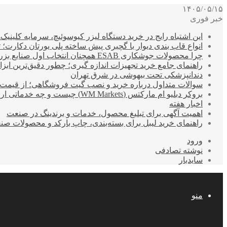
۱۴۰۵/۰۵/۱۵
خبر فوری
این اشتباه رایج در خرید دستگاه لیزر کیوسوئیچ، سرمایه کلینیک‌ها
انواع قاب بندی دیوار با گچبری پیش ساخته پلی یورتان دکارت
چرا محصولات جوشکاری ESAB همچنان انتخاب اول صنایع بزرگ هستند؟
راهنمای جامع خرید تجهیزات اندازه گیری؛ چطور دقیق‌ترین ابزاره
دندانپزشکی تحت بیهوشی در شرق تهران
سوالات متداول درباره خرید و نصب گیت فروشگاهی؛ از قیمت
بروکر دبلیو ام مارکتس (WM Markets) چیست و چه خدماتی ارائه می‌دهد؟
اخبار هفته
اهمیت آگهی برای تبلیغ محصول، خدمات و برندینگ در صنعت
راهنمای خرید لیبل برای بسته‌بندی، چاپ بارکد و محصولات صن
ورود
نوشته تصادفی
سایدبار
منو