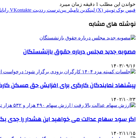
خواندن این مطلب 1 دقیقه زمان میبرد
فیس بوک
توییتر (X)
لینکدین
‫تامبلر
‫پین‌ترست
‫رددیت
‫VKontakte
رایان
نوشته های مشابه
مصوبه جدید مجلس درباره حقوق بازنشستگان
۱۴۰۳/۰۹/۱۶
پیشنهاد نمایندگان کارگری برای افزایش حق مسکن کارگ
۱۴۰۲/۱۰/۲۳
اگر سود سهام عدالت می خواهید این هشدار را جدی بگیرید
۱۴۰۲/۱۱/۱۵