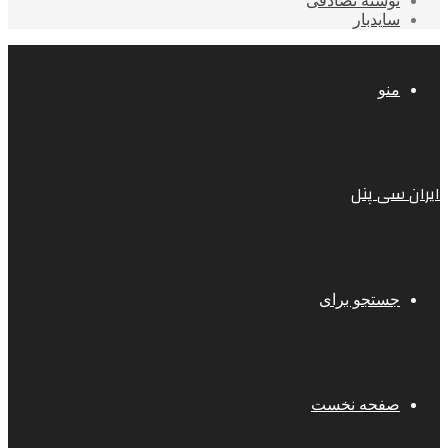
نوشته تصادفی
سایدبار
منو
ایران سی پنل
جستجو برای
صفحه نخست