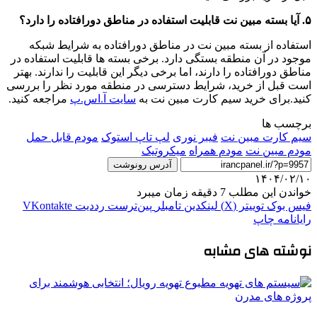
۵. آیا بسته مبین نت قابلیت استفاده در مناطق دورافتاده را دارد؟
استفاده از بسته مبین نت در مناطق دورافتاده به شرایط شبکه
موجود در آن منطقه بستگی دارد. برخی بسته ‌ها قابلیت استفاده در
مناطق دورافتاده را دارند، اما برخی دیگر این قابلیت را ندارند. بهتر
است قبل از خرید، شرایط دسترسی در منطقه مورد نظر را بررسی
کنید.برای خرید سیم کارت مبین نت به
سایت آ.اس.پ
مراجعه کنید.
برچسب ها
سیم کارت مبین نت
فیبر نوری
لپ تاپ استوک
مودم قابل حمل
مودم مبین نت
مودم همراه
میکروتیک
آدرس رونوشت
۱۴۰۴/۰۲/۱۰
خواندن این مطلب 7 دقیقه زمان میبرد
فیس بوک
توییتر (X)
لینکدین
‫تامبلر
‫پین‌ترست
‫رددیت
‫VKontakte
رایانامه
چاپ
نوشته های مشابه