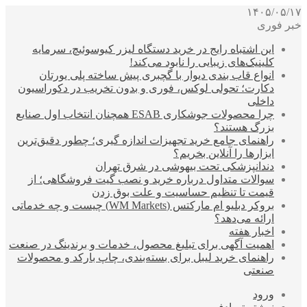
۱۴۰۵/۰۵/۱۷
خبر فوری
این اشتباه رایج در خرید دستگاه لیزر کیوسوئیچ، سرمایه
کلینیک‌های زیبایی را نابود می‌کند!
انواع قاب بندی دیوار با گچبری پیش ساخته پلی یورتان
دکارت؛ تحولی لوکس، فوری و بدون تخریب در دکوراسیون
داخلی
چرا محصولات جوشکاری ESAB همچنان انتخاب اول صنایع
بزرگ هستند؟
راهنمای جامع خرید تجهیزات اندازه گیری؛ چطور دقیق‌ترین
ابزارها را آنلاین بخریم؟
دندانپزشکی تحت بیهوشی در شرق تهران
سوالات متداول درباره خرید و نصب گیت فروشگاهی؛ از
قیمت تا تنظیم حساسیت و علت بوق زدن
بروکر دبلیو ام مارکتس (WM Markets) چیست و چه خدماتی
ارائه می‌دهد؟
اخبار هفته
اهمیت آگهی برای تبلیغ محصول، خدمات و برندینگ در صنعت
راهنمای خرید لیبل برای بسته‌بندی، چاپ بارکد و محصولات
صنعتی
ورود