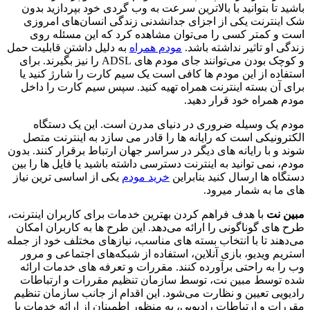
باشید تا بتوانید با بالاترین سرعت به وب گردی خود بپردازید بدون
شک اینترنت یکی از اجزای جدانشدنی زندگی انسان‌های امروزی
است و کمتر کسی را می‌توان مشاهده کرد که این مسئله روی
زندگی او تاثیر نداشته باشد.
مودم همراه
به دلیل داشتن قابلیت حمل
و کوچک بودن می‌توانند جای مودم های ADSL را نیز بگیرند. برای
استفاده از این مودم ها کافی است یک سیم کارت را شارژ کنید یا
برای آن بسته اینترنت همراه تهیه کنید. سپس سیم کارت را داخل
مودم همراه خود قرار دهید.
مودم یک وسیله ضروری در دنیای مدرن است. این یک دستگاه
الکترونیکی است که رایانه ها را قادر می سازد به اینترنت متصل
شوند و با رایانه های دیگر در سراسر جهان ارتباط برقرار کنند. بدون
مودم، نمی توانید به اینترنت دسترسی داشته باشید یا فایل ها را بین
دستگاه ها ارسال کنید بنابراین
خرید مودم
یکی از اساسی ترین نیاز
های ما به شمار میرود.
مبین ‌نت
با هدف فراهم ‌کردن بهترین خدمات برای کاربران اینترنت،
طرح‌ های گوناگونی را ارائه می‌دهد. این طرح‌ ها به کاربران امکان
می‌دهند تا با انتخاب بسته‌ های مناسب، نیازهای مختلف خود از جمله
استریم ویدیو، بازی آنلاین، استفاده از شبکه‌های اجتماعی و مرور
وب را به راحتی برآورده کنند. مقررات و تعرفه‌ های خدمات ارائه
شده توسط مبین ‌نت، توسط سازمان تنظیم مقررات و ارتباطات
رادیویی تعیین و نظارت می‌شود. این اقدام از جانب سازمان تنظیم
مقررات و ارتباطات رادیویی، به منظور اطمینان از ارائه خدمات با