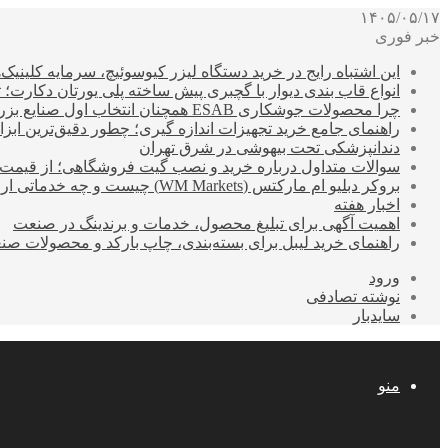
۱۴۰۵/۰۵/۱۷
خبر فوری
این اشتباه رایج در خرید دستگاه لیزر کیوسوئیچ، سرمایه کلینیک‌ها
انواع قاب بندی دیوار با گچبری پیش ساخته پلی یورتان دکارت
چرا محصولات جوشکاری ESAB همچنان انتخاب اول صنایع بزرگ هستند؟
راهنمای جامع خرید تجهیزات اندازه گیری؛ چطور دقیق‌ترین ابزاره
دندانپزشکی تحت بیهوشی در شرق تهران
سوالات متداول درباره خرید و نصب گیت فروشگاهی؛ از قیمت
بروکر دبلیو ام مارکتس (WM Markets) چیست و چه خدماتی ارائه می‌دهد؟
اخبار هفته
اهمیت آگهی برای تبلیغ محصول، خدمات و برندینگ در صنعت
راهنمای خرید لیبل برای بسته‌بندی، چاپ بارکد و محصولات صن
ورود
نوشته تصادفی
سایدبار
منو