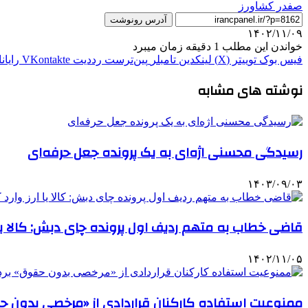
صفدر کشاورز
آدرس رونوشت
۱۴۰۲/۱۱/۰۹
خواندن این مطلب 1 دقیقه زمان میبرد
فیس بوک
توییتر (X)
لینکدین
‫تامبلر
‫پین‌ترست
‫رددیت
‫VKontakte
رایان
نوشته های مشابه
رسیدگی محسنی اژه‌ای به یک پرونده‌ جعل حرفه‌ای
۱۴۰۳/۰۹/۰۳
قاضی خطاب به متهم ردیف اول پرونده چای دبش: کالا یا 
۱۴۰۲/۱۱/۰۵
ممنوعیت استفاده کارکنان قراردادی از «مرخصی بدون 