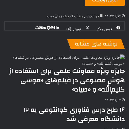
۱۴۰۲/۱۲/۱۴
خواندن این مطلب 1 دقیقه زمان میبرد
فیس بوک
توییتر (X)
ل
ر
چ
ی
ت
پ
ا
ا
ر
V
ن
ا
ی
ی
د
K
پ
نوشته های مشابه
ا
د
ک
م
o
ن‌
ب
ت
ی
ن
د
n
ی
ل
ا
t
ر
ت
ر
a
م
ن
س
جایزه ویژه معاونت علمی برای استفاده از
k
ه
ت
هوش مصنوعی در فیلم‌های «موسی
t
e
کلیم‌الله» و «صیاد»
۱۴۰۲/۱۱/۲۲
۱۶ طرح درس فناوری کوانتومی به ۱۲
دانشگاه معرفی شد