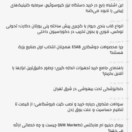
این اشتباه رایج در خرید دستگاه لیزر کیوسوئیچ، سرمایه کلینیک‌های
زیبایی را نابود می‌کند!
7 روز پیش
انواع قاب بندی دیوار با گچبری پیش ساخته پلی یورتان دکارت؛ تحولی
لوکس، فوری و بدون تخریب در دکوراسیون داخلی
4 هفته پیش
چرا محصولات جوشکاری ESAB همچنان انتخاب اول صنایع بزرگ
هستند؟
۱۴۰۵/۰۴/۱۴
راهنمای جامع خرید تجهیزات اندازه گیری؛ چطور دقیق‌ترین ابزارها را
آنلاین بخریم؟
۱۴۰۵/۰۴/۱۳
دندانپزشکی تحت بیهوشی در شرق تهران
۱۴۰۵/۰۴/۰۹
سوالات متداول درباره خرید و نصب گیت فروشگاهی؛ از قیمت تا
تنظیم حساسیت و علت بوق زدن
۱۴۰۵/۰۴/۰۶
بروکر دبلیو ام مارکتس (WM Markets) چیست و چه خدماتی ارائه
می‌دهد؟