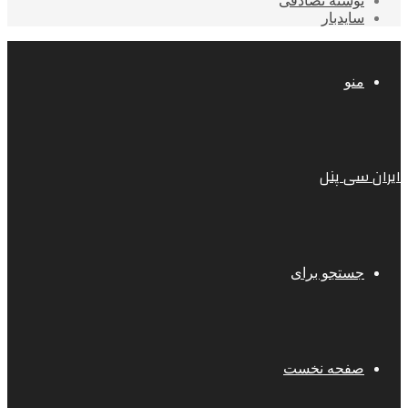
نوشته تصادفی
سایدبار
منو
ایران سی پنل
جستجو برای
صفحه نخست