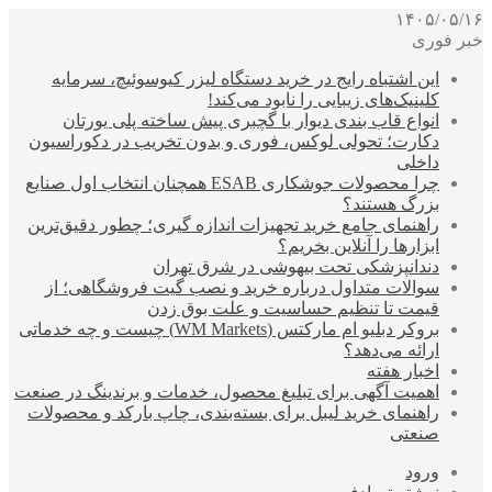
۱۴۰۵/۰۵/۱۶
خبر فوری
این اشتباه رایج در خرید دستگاه لیزر کیوسوئیچ، سرمایه
کلینیک‌های زیبایی را نابود می‌کند!
انواع قاب بندی دیوار با گچبری پیش ساخته پلی یورتان
دکارت؛ تحولی لوکس، فوری و بدون تخریب در دکوراسیون
داخلی
چرا محصولات جوشکاری ESAB همچنان انتخاب اول صنایع
بزرگ هستند؟
راهنمای جامع خرید تجهیزات اندازه گیری؛ چطور دقیق‌ترین
ابزارها را آنلاین بخریم؟
دندانپزشکی تحت بیهوشی در شرق تهران
سوالات متداول درباره خرید و نصب گیت فروشگاهی؛ از
قیمت تا تنظیم حساسیت و علت بوق زدن
بروکر دبلیو ام مارکتس (WM Markets) چیست و چه خدماتی
ارائه می‌دهد؟
اخبار هفته
اهمیت آگهی برای تبلیغ محصول، خدمات و برندینگ در صنعت
راهنمای خرید لیبل برای بسته‌بندی، چاپ بارکد و محصولات
صنعتی
ورود