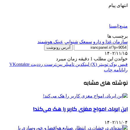
انتهای پیام
منبع:ایسنا
برچسب ها
سازمان غذا و دارو
سمعک
شنوايي
عینک هوشمند
آدرس رونوشت
۱۴۰۲/۱۱/۱۵
خواندن این مطلب 1 دقیقه زمان میبرد
فیس بوک
توییتر (X)
لینکدین
‫تامبلر
‫پین‌ترست
‫رددیت
‫VKontakte
رایانامه
چاپ
نوشته های مشابه
این ایرباد، امواج مغزی کاربر را هک می‌کند!
۱۴۰۲/۱۱/۰۴