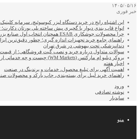
۱۴۰۵/۰۵/۱۶
خبر فوری
این اشتباه رایج در خرید دستگاه لیزر کیوسوئیچ، سرمایه کلینیک‌ها
انواع قاب بندی دیوار با گچبری پیش ساخته پلی یورتان دکارت
چرا محصولات جوشکاری ESAB همچنان انتخاب اول صنایع بزرگ هستند؟
راهنمای جامع خرید تجهیزات اندازه گیری؛ چطور دقیق‌ترین ابزاره
دندانپزشکی تحت بیهوشی در شرق تهران
سوالات متداول درباره خرید و نصب گیت فروشگاهی؛ از قیمت
بروکر دبلیو ام مارکتس (WM Markets) چیست و چه خدماتی ارائه می‌دهد؟
اخبار هفته
اهمیت آگهی برای تبلیغ محصول، خدمات و برندینگ در صنعت
راهنمای خرید لیبل برای بسته‌بندی، چاپ بارکد و محصولات صن
ورود
نوشته تصادفی
سایدبار
منو