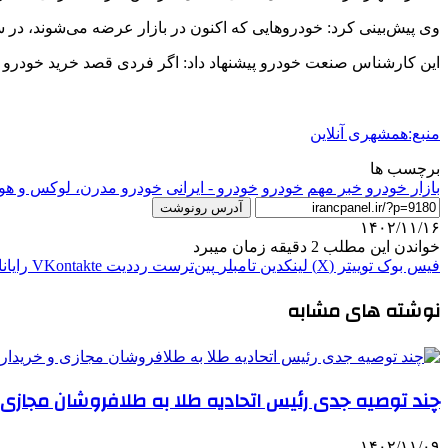
وی پیش‌بینی کرد: خودروهایی که اکنون در بازار عرضه می‌شوند، در سال آینده با رشد ۴۰ تا ۵۰ درص
این کارشناس صنعت خودرو پیشنهاد داد: اگر فردی قصد خرید خودرو دارد 
منبع:همشهری آنلاین
برچسب ها
بازار خودرو
خبر مهم
خودرو
خودرو - ایرانی
خودرو مدرن، لوکس و هو
آدرس رونوشت
۱۴۰۲/۱۱/۱۶
خواندن این مطلب 2 دقیقه زمان میبرد
فیس بوک
توییتر (X)
لینکدین
‫تامبلر
‫پین‌ترست
‫رددیت
‫VKontakte
رایان
نوشته های مشابه
چند توصیه جدی رئیس اتحادیه طلا به طلافروشان مجازی و
۱۴۰۲/۱۱/۰۹