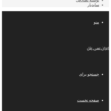
نوشته تصادفی
سایدبار
منو
ایران سی پنل
جستجو برای
صفحه نخست