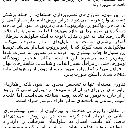
بافت‌ها می‌پردازند.
در این میان، فناوری‌های تصویربرداری هسته‌ای، از جمله پزشکی
هسته‌ای وارد عرصه می‌شوند. در این روش‌ها، مقدار بسیار کمی از
یک ماده رادیواکتیو (
رادیوایزوتوپ
) به بدن تزریق می‌شود. این ماده به
دستگاه‌های تصویربرداری اجازه می‌دهد تا فعالیت سلول‌ها را با دقت
بالایی رصد کنند. به عنوان مثال، با توجه به اینکه سلول‌های سرطانی
گلوکز بیشتری نسبت به سلول‌های سالم مصرف می‌کنند،
مولکول‌های شبیه گلوکز که با
رادیوایزوتوپ
نشاندار
شده‌اند، توسط
این سلول‌ها جذب بیشتری پیدا کرده و در تصاویر به صورت نقاط
روشن‌تر دیده می‌شوند. این قابلیت، امکان تشخیص زودهنگام
تومورها، حتی در مراحل بسیار ابتدایی و شناسایی
متاستازهای
پنهان
را فراهم می‌کند که این امر می‌تواند بسیار زودتر از روش‌هایی مانند
MRI یا
سی‌تی
اسکن صورت پذیرد.
فناوری هسته‌ای تنها به تشخیص محدود نمی‌شود، بلکه راهکارهای
نوآورانه‌ای نیز برای درمان ارائه می‌دهد. رادیوتراپی سنتی که پرتوها
را از
خارج
به تومور می‌تاباند، روشی شناخته شده است، اما اغلب با
آسیب رساندن به بافت‌های سالم اطراف تومور همراه است.
در مقابل، رادیوتراپی هدفمند، با بهره‌گیری از دانش بیوتکنولوژی،
انقلابی در درمان ایجاد کرده است. در این روش، آنتی‌بادی‌های
خاصی که قابلیت اتصال به سلول‌های سرطانی را دارند، با
رادیوایزوتوپ‌های هدفمند
نشاندار
می‌شوند. این ترکیب، مستقیماً به