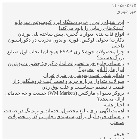
۱۴۰۵/۰۵/۱۵
خبر فوری
این اشتباه رایج در خرید دستگاه لیزر کیوسوئیچ، سرمایه
کلینیک‌های زیبایی را نابود می‌کند!
انواع قاب بندی دیوار با گچبری پیش ساخته پلی یورتان
دکارت؛ تحولی لوکس، فوری و بدون تخریب در دکوراسیون
داخلی
چرا محصولات جوشکاری ESAB همچنان انتخاب اول صنایع
بزرگ هستند؟
راهنمای جامع خرید تجهیزات اندازه گیری؛ چطور دقیق‌ترین
ابزارها را آنلاین بخریم؟
دندانپزشکی تحت بیهوشی در شرق تهران
سوالات متداول درباره خرید و نصب گیت فروشگاهی؛ از
قیمت تا تنظیم حساسیت و علت بوق زدن
بروکر دبلیو ام مارکتس (WM Markets) چیست و چه خدماتی
ارائه می‌دهد؟
اخبار هفته
اهمیت آگهی برای تبلیغ محصول، خدمات و برندینگ در صنعت
راهنمای خرید لیبل برای بسته‌بندی، چاپ بارکد و محصولات
صنعتی
ورود