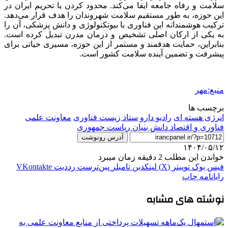
سلامت
و رفاه جامعه ایفا می‌کند. محدود کردن یا تحریم ایران در
این حوزه، به طور مستقیم
سلامت
شهروندان را هدف قرار می‌دهد.
ترکیب هوشمندانه این فناوری با بیوتکنولوژی و دانش پزشکی، آن را
به یکی از ارکان اصلی تشخیص و درمان مدرن تبدیل کرده است.
بنابراین، حمایت هدفمند و
مستمر
از این حوزه، مسیری حیاتی برای
پیشرفت و تضمین آینده سلامت کشور است.
منبع:مهر
برچسب ها
انرژی هسته ای
رادیو دارو
ستاد زیست فناوری
معاونت علمی
فناوری و اقتصاد دانش بنیان ریاست جمهوری
آدرس رونوشت
۱۴۰۴/۰۵/۱۲
خواندن این مطلب 2 دقیقه زمان میبرد
فیس بوک
توییتر (X)
لینکدین
‫تامبلر
‫پین‌ترست
‫رددیت
‫VKontakte
رایانامه
چاپ
نوشته های مشابه