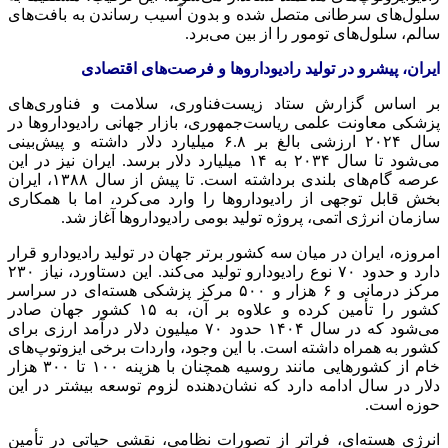
سلول‌های سرطانی متصل شده و بدون آسیب رساندن به بافت‌های
سالم، سلول‌های تومور را از بین می‌برد.
ایران، پیشرو در تولید
رادیوداروها
و فرصت‌های اقتصادی
بر اساس
گزارش ستاد زیست‌فناوری،
سلامت
و فناوری‌های
پزشکی معاونت علمی ریاست‌جمهوری، بازار جهانی
رادیوداروها
در
سال ۲۰۲۴ ارزشی بالغ بر ۶.۸ میلیارد دلار داشته و پیش‌بینی
می‌شود تا سال ۲۰۳۴ به ۱۴ میلیارد دلار برسد. ایران نیز در این
عرصه گام‌های بلندی برداشته است. تا پیش از سال ۱۳۸۸، ایران
بخش قابل توجهی از
رادیوداروها
را وارد می‌کرد، اما با همکاری
سازمان انرژی اتمی، پروژه تولید بومی
رادیوداروها
آغاز شد.
امروزه، ایران در میان سه کشور برتر جهان در تولید
رادیودارو
قرار
دارد و حدود ۷۰ نوع
رادیودارو
تولید می‌کند. این دستاورد، نیاز ۲۳۰
مرکز درمانی و ۶ هزار و ۵۰۰ مرکز پزشکی هسته‌ای در سراسر
کشور را تأمین کرده و علاوه بر آن، به ۱۵ کشور جهان صادر
می‌شود که در سال ۱۴۰۴ حدود ۷۰ میلیون دلار درآمد ارزی برای
کشور به همراه داشته است. با این وجود، واردات برخی ایزوتوپ‌های
خام از کشورهایی مانند روسیه همچنان با هزینه ۱۰۰ تا ۳۰۰ هزار
دلار در سال ادامه دارد که نشان‌دهنده لزوم توسعه بیشتر در این
حوزه است.
انرژی هسته‌ای، فراتر از تصورات نظامی، نقشی حیاتی در تأمین