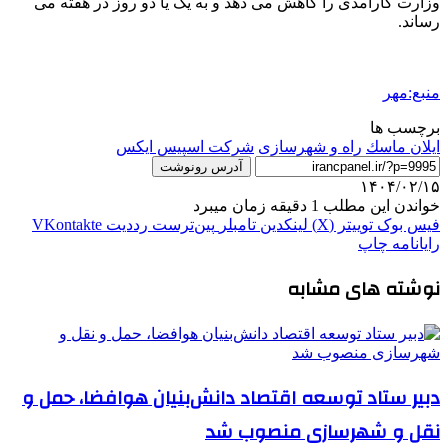
وزارت کارآمدی را کاهش می دهد و به یک یا دو روز در هفته می
رساند.
منبع:مهر
برچسب ها
ايلان ماسك
راه و شهرسازی
شرکت اسپیس ایکس
آدرس رونوشت
۱۴۰۴/۰۲/۱۵
خواندن این مطلب 1 دقیقه زمان میبرد
فیس بوک
توییتر (X)
لینکدین
‫تامبلر
‫پین‌ترست
‫رددیت
‫VKontakte
رایانامه
چاپ
نوشته های مشابه
دبیر ستاد توسعه اقتصاد دانش‌بنیان هوافضا، حمل و
نقل و شهرسازی منصوب شد