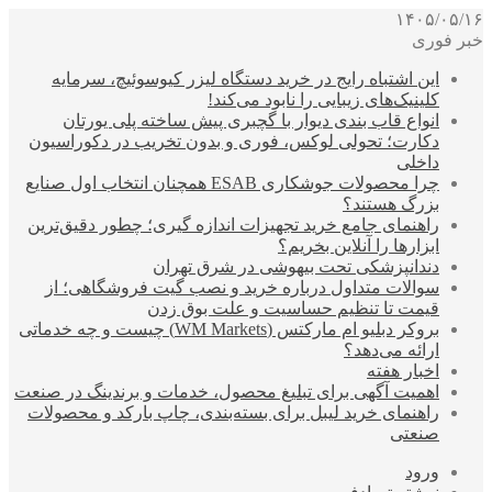
۱۴۰۵/۰۵/۱۶
خبر فوری
این اشتباه رایج در خرید دستگاه لیزر کیوسوئیچ، سرمایه
کلینیک‌های زیبایی را نابود می‌کند!
انواع قاب بندی دیوار با گچبری پیش ساخته پلی یورتان
دکارت؛ تحولی لوکس، فوری و بدون تخریب در دکوراسیون
داخلی
چرا محصولات جوشکاری ESAB همچنان انتخاب اول صنایع
بزرگ هستند؟
راهنمای جامع خرید تجهیزات اندازه گیری؛ چطور دقیق‌ترین
ابزارها را آنلاین بخریم؟
دندانپزشکی تحت بیهوشی در شرق تهران
سوالات متداول درباره خرید و نصب گیت فروشگاهی؛ از
قیمت تا تنظیم حساسیت و علت بوق زدن
بروکر دبلیو ام مارکتس (WM Markets) چیست و چه خدماتی
ارائه می‌دهد؟
اخبار هفته
اهمیت آگهی برای تبلیغ محصول، خدمات و برندینگ در صنعت
راهنمای خرید لیبل برای بسته‌بندی، چاپ بارکد و محصولات
صنعتی
ورود