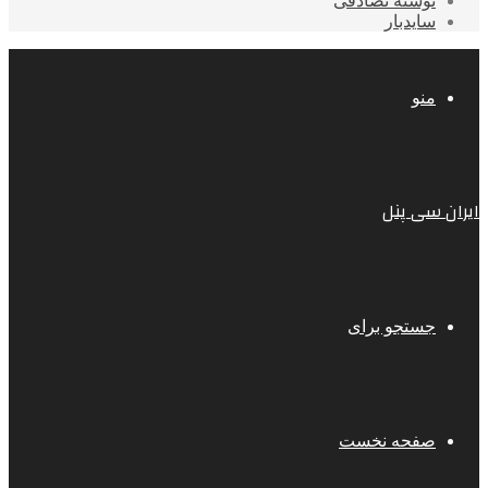
نوشته تصادفی
سایدبار
منو
ایران سی پنل
جستجو برای
صفحه نخست