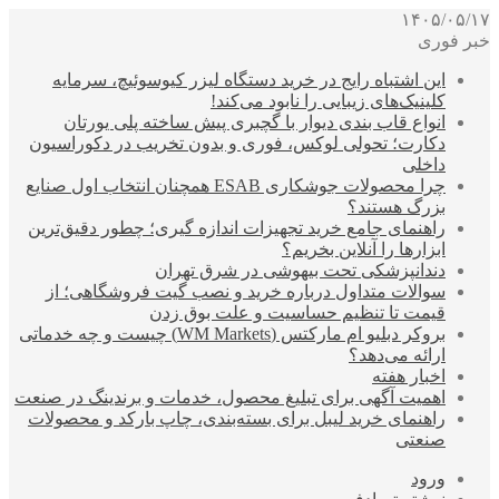
۱۴۰۵/۰۵/۱۷
خبر فوری
این اشتباه رایج در خرید دستگاه لیزر کیوسوئیچ، سرمایه
کلینیک‌های زیبایی را نابود می‌کند!
انواع قاب بندی دیوار با گچبری پیش ساخته پلی یورتان
دکارت؛ تحولی لوکس، فوری و بدون تخریب در دکوراسیون
داخلی
چرا محصولات جوشکاری ESAB همچنان انتخاب اول صنایع
بزرگ هستند؟
راهنمای جامع خرید تجهیزات اندازه گیری؛ چطور دقیق‌ترین
ابزارها را آنلاین بخریم؟
دندانپزشکی تحت بیهوشی در شرق تهران
سوالات متداول درباره خرید و نصب گیت فروشگاهی؛ از
قیمت تا تنظیم حساسیت و علت بوق زدن
بروکر دبلیو ام مارکتس (WM Markets) چیست و چه خدماتی
ارائه می‌دهد؟
اخبار هفته
اهمیت آگهی برای تبلیغ محصول، خدمات و برندینگ در صنعت
راهنمای خرید لیبل برای بسته‌بندی، چاپ بارکد و محصولات
صنعتی
ورود