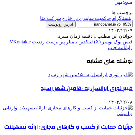
منبع:مهر
برچسب ها
اینستاگرام
حاکمیت سایبری در خارج
شرکت متا
آدرس رونوشت
۱۴۰۲/۱۲/۰۹
خواندن این مطلب 1 دقیقه زمان میبرد
فیس بوک
توییتر (X)
لینکدین
‫تامبلر
‫پین‌ترست
‫رددیت
‫VKontakte
رایانامه
چاپ
نوشته های مشابه
فیبر نوری ایرانسل به ۱۵۰مین شهر رسید
۱۴۰۲/۱۲/۰۸
جزئیات حمایت از کسب و کارهای مجازی؛ ارائه تسهیلات