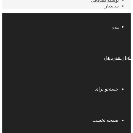
نوشته تصادفی
سایدبار
منو
ایران سی پنل
جستجو برای
صفحه نخست