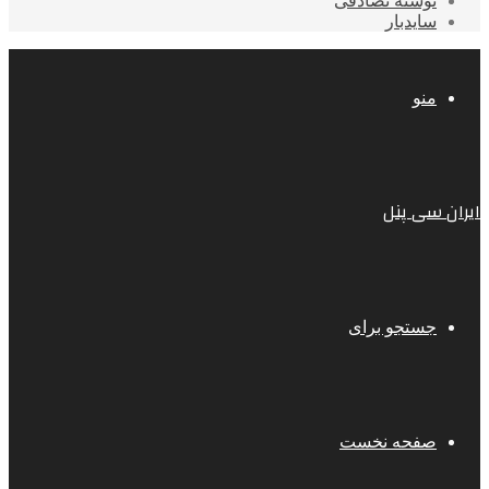
نوشته تصادفی
سایدبار
منو
ایران سی پنل
جستجو برای
صفحه نخست