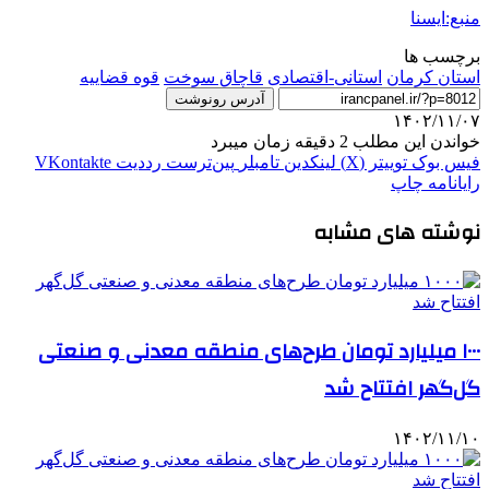
منبع:ایسنا
برچسب ها
استان کرمان
استانی-اقتصادی
قاچاق سوخت
قوه قضاييه
آدرس رونوشت
۱۴۰۲/۱۱/۰۷
خواندن این مطلب 2 دقیقه زمان میبرد
فیس بوک
توییتر (X)
لینکدین
‫تامبلر
‫پین‌ترست
‫رددیت
‫VKontakte
رایانامه
چاپ
نوشته های مشابه
۱۰۰۰ میلیارد تومان طرح‌های منطقه معدنی و صنعتی
گل‌گهر افتتاح شد
۱۴۰۲/۱۱/۱۰