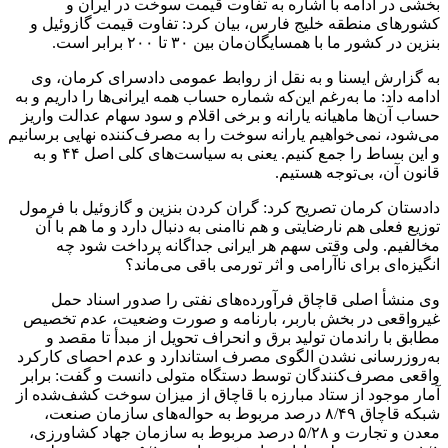
بخشی در ادامه با اشاره به تفاوت قیمت سوخت در ایران و
کشورهای منطقه خلیج فارس، بیان کرد: تفاوت قیمت گازوئیل و
بنزین در کشور ما با همسایگان‌مان بین ۳۰ تا ۲۰۰ برابر است.
به گزارش ایسنا و به نقل از روابط عمومی دادسرای کرمان، وی
ادامه داد: ما به‌رغم این‌که شماره حساب همه ایرانی‌ها را داریم و به
حساب آن‌ها ماهیانه یارانه و برخی اقلام و سود سهام عدالت واریز
می‌شود، نمی‌خواهیم یارانه سوخت را به مصرف‌کننده نهایی برسانیم
و این بساط را جمع کنیم. یعنی به سیاست‌های کلی اصل ۴۴ و به
قانون آن، بی‌توجه هستیم.
دادستان کرمان تصریح کرد: گران کردن بنزین و گازوئیل با فرمول
توزیع فعلی هم نارضایتی و هم ناامنی به دنبال دارد و ما هم با آن
مخالفیم. ولی وقتی سهم هر ایرانی جداگانه پرداخت شود چه
انگیزه‌ای برای ناآرامی و اثر تورمی باقی می‌ماند؟
وی منشأ اصلی قاچاق فرآورده‌های نفتی را صدور اسناد حمل
غیرواقعی در بخش باربر، بارنامه و صورت وضعیت، عدم تخصیص
مطابق با راندمان تولید برق و انحراف تحویل از مبدأ تا مقصد و
به‌روزرسانی نشدن الگوی مصرف استاندارد و عدم احصای کارکرد
واقعی مصرف‌کنندگان توسط دستگاه متولی دانست و گفت: برابر
آمار موجود از ستاد مبارزه با قاچاق از میزان سوخت کشف‌شده از
شبکه قاچاق ۸/۴۹ درصد مربوط به حواله‌های سازمان صنعت،
معدن و تجارت و ۵/۲۸ درصد مربوط به سازمان جهاد کشاورزی،