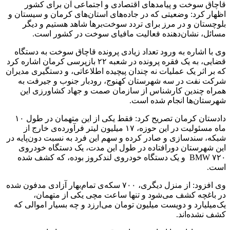
قاچاق سوخت و پیامدهای اقتصادی و اجتماعی آن برای کشور
اظهار کرد: وضعیتی که در جاده‌های استان‌های کرمان و سیستان و
بلوچستان و در مرز برای تردد سوخت‌برها شاهد هستیم و دیگر
مسائل، نشان‌دهنده فعالیت مافیای سوخت در کشور است.
وی با اشاره به ورود تعداد زیادی پرونده قاچاق سوخت به دستگاه
قضایی، به یک فقره پرونده در شعبه ۲۲ بازپرسی کرمان اشاره کرد
که بر اثر یک عملیات نه چندان پیچیده اطلاعاتی، و دستگیری مدیران
شرکت نفت در سه شهرستان کهنوج، رودبار جنوب و جیرفت به
همراه چندین کارشناس از سازمان صمت و جهاد کشاورزی این
شهرستان‌ها انجام شده است.
دادستان کرمان تصریح کرد: فقط یکی از این متهمان در طول ۱۰
ماه مسئولیت در این حوزه، ۱۷ میلیون لیتر فرآورده‌ی خارج از
شبکه، سندسازی و صادر کرده و سهم این فرد به نسبت دون‌پایه در
این شهرستان دورافتاده در طول این مدت، یک دستگاه خودروی
BMW ۷۲۰ و یک دستگاه خودروی لندکروز بوده، که کشف شده
است.
وی افزود: از منزل دیگری، ۷۰۰ سکه‌ی تمام‌بهار آزادی مدفون شده
در باغچه کشف می‌شود و تنها ساعت مچی یکی از متهمان،
یک‌میلیارد و دویست میلیون تومان می‌ارزد و چه بسیار اموالی که
کشف نشده‌اند.