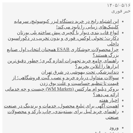
۱۴۰۵/۰۵/۱۶
خبر فوری
این اشتباه رایج در خرید دستگاه لیزر کیوسوئیچ، سرمایه
کلینیک‌های زیبایی را نابود می‌کند!
انواع قاب بندی دیوار با گچبری پیش ساخته پلی یورتان
دکارت؛ تحولی لوکس، فوری و بدون تخریب در دکوراسیون
داخلی
چرا محصولات جوشکاری ESAB همچنان انتخاب اول صنایع
بزرگ هستند؟
راهنمای جامع خرید تجهیزات اندازه گیری؛ چطور دقیق‌ترین
ابزارها را آنلاین بخریم؟
دندانپزشکی تحت بیهوشی در شرق تهران
سوالات متداول درباره خرید و نصب گیت فروشگاهی؛ از
قیمت تا تنظیم حساسیت و علت بوق زدن
بروکر دبلیو ام مارکتس (WM Markets) چیست و چه خدماتی
ارائه می‌دهد؟
اخبار هفته
اهمیت آگهی برای تبلیغ محصول، خدمات و برندینگ در صنعت
راهنمای خرید لیبل برای بسته‌بندی، چاپ بارکد و محصولات
صنعتی
ورود