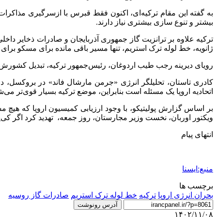
به گفته این مقام ترکیه‌ای، اکنون فقط قبرس با ازسرگیری مذاکرات در
بیشتر و تنوع سازی بیشتری نیاز دارند.
ترکیه علاوه بر ترانزیت گاز جمهوری آذربایجان و صادرات ذخایر داخلی 
ژانویه، خط لوله ترک استریم، تنها مسیر باقی مانده برای مسکو برای 
رویای دیرینه‌ رجب طیب اردوغان، رئیس‌جمهور ترکیه، تبدیل کشورش
کادری تاستان، تحلیلگر انرژی «جرمن مارشال فاند» در بروکسل، در ا
اتحادیه اروپا یک مسئله است بنابراین، موضع ترکیه بسیار قوی‌تر می‌ش
بر اساس گزارش پولیتیکو، با وجود ارزیابی کمیسیون اروپا که هیچ م
ویکتور اوربان، نخست وزیر مجارستان، روز جمعه، تهدید کرد اگر کی‌یف
انتهای پیام
منبع:ایسنا
برچسب ها
بحران انرژی اروپا
تركيه
خط لوله ترک استریم
صادرات گاز روسیه
آدرس رونوشت
۱۴۰۲/۱۱/۰۸