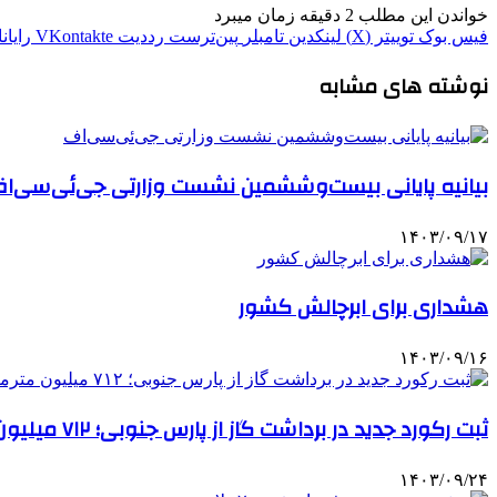
خواندن این مطلب 2 دقیقه زمان میبرد
فیس بوک
توییتر (X)
لینکدین
‫تامبلر
‫پین‌ترست
‫رددیت
‫VKontakte
رایان
نوشته های مشابه
بیانیه پایانی بیست‌وششمین نشست وزارتی جی‌ئی‌سی‌ا
۱۴۰۳/۰۹/۱۷
هشداری برای ابرچالش کشور
۱۴۰۳/۰۹/۱۶
ثبت رکورد جدید در برداشت گاز از پارس جنوبی؛ ۷۱۲ میلیون مترمکعب در روز
۱۴۰۳/۰۹/۲۴