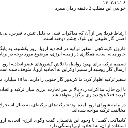
۱۴۰۲/۱۱/۰۸
خواندن این مطلب 2 دقیقه زمان میبرد
ارتباط فردا: پس از آن که مذاکرات قبلی به دلیل تنش با قبرس، بی‌نتیج
اصلی گاز طبیعی این بلوک چشم دوخته است.
فاروق کایماکجی، سفیر ترکیه در اتحادیه اروپا، روز یکشنبه، به
خاورمیانه است، همکاری در زمینه انرژی، موضوع مورد توجه در برنامه
تصمیم ترکیه برای بهبود روابط، با تلاش کشورهای عضو اتحادیه اروپا 
ارسال گاز روسیه از مسیر اوکراین به اتحادیه اروپا، متوقف شده است
سفیر ترکیه اظهار کرد: ما کریدور گاز جنوبی را داریم. ما 18 میلیارد متر مکعب گاز داریم که عمدتا از جمهوری آذربایجان می‌آید و می‌توانیم به راحتی، این حجم را توسعه داده و آن را به گاز مدیترانه متصل کنیم.
کردند فعلا هیچ دیداری برگزار نخواهد شد.
در بیانیه شورای اروپا آمده بود: شرکت‌های ترکیه‌ای، به دنبال استخ
مخالفت ترکیه مواجه شده‌اند.
استفاده از آن، به اتحادیه اروپا بستگی دارد.