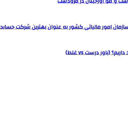
ست و مو اورجینال در مرودشت
مان امور مالیاتی کشور به عنوان بهترین شرکت حسابداری
؟ (باور درست vs غلط)