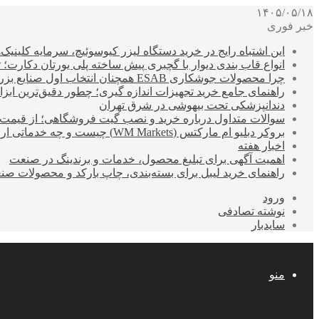
۱۴۰۵/۰۵/۱۸
خبر فوری
این اشتباه رایج در خرید دستگاه لیزر کیوسوئیچ، سرمایه کلینیک‌ها
انواع قاب بندی دیوار با گچبری پیش ساخته پلی یورتان دکارت
چرا محصولات جوشکاری ESAB همچنان انتخاب اول صنایع بزرگ هستند؟
راهنمای جامع خرید تجهیزات اندازه گیری؛ چطور دقیق‌ترین ابزاره
دندانپزشکی تحت بیهوشی در شرق تهران
سوالات متداول درباره خرید و نصب گیت فروشگاهی؛ از قیمت
بروکر دبلیو ام مارکتس (WM Markets) چیست و چه خدماتی ارائه می‌دهد؟
اخبار هفته
اهمیت آگهی برای تبلیغ محصول، خدمات و برندینگ در صنعت
راهنمای خرید لیبل برای بسته‌بندی، چاپ بارکد و محصولات صن
ورود
نوشته تصادفی
سایدبار
منو