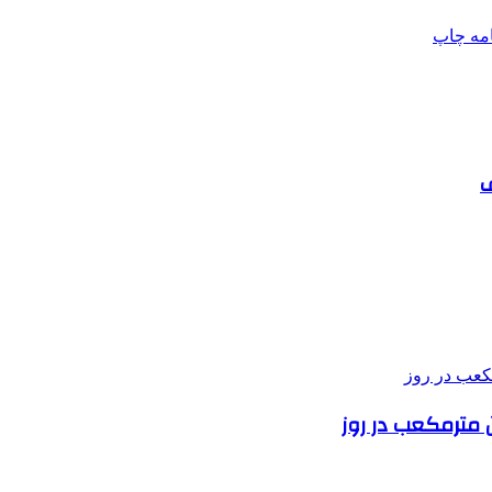
امه
چاپ
ف