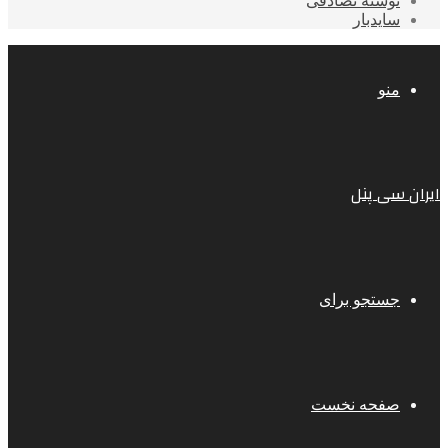
نوشته تصادفی
سایدبار
منو
ایران سی پنل
جستجو برای
صفحه نخست