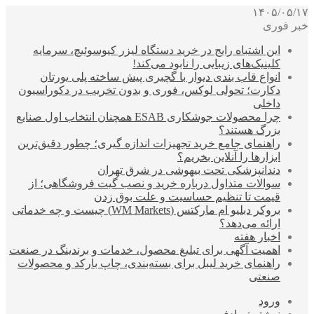
۱۴۰۵/۰۵/۱۷
خبر فوری
این اشتباه رایج در خرید دستگاه لیزر کیوسوئیچ، سرمایه
کلینیک‌های زیبایی را نابود می‌کند!
انواع قاب بندی دیوار با گچبری پیش ساخته پلی یورتان
دکارت؛ تحولی لوکس، فوری و بدون تخریب در دکوراسیون
داخلی
چرا محصولات جوشکاری ESAB همچنان انتخاب اول صنایع
بزرگ هستند؟
راهنمای جامع خرید تجهیزات اندازه گیری؛ چطور دقیق‌ترین
ابزارها را آنلاین بخریم؟
دندانپزشکی تحت بیهوشی در شرق تهران
سوالات متداول درباره خرید و نصب گیت فروشگاهی؛ از
قیمت تا تنظیم حساسیت و علت بوق زدن
بروکر دبلیو ام مارکتس (WM Markets) چیست و چه خدماتی
ارائه می‌دهد؟
اخبار هفته
اهمیت آگهی برای تبلیغ محصول، خدمات و برندینگ در صنعت
راهنمای خرید لیبل برای بسته‌بندی، چاپ بارکد و محصولات
صنعتی
ورود