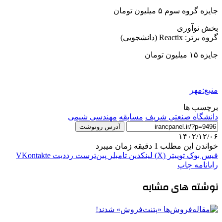
جایزه گروه سوم ۵ میلیون تومان
بخش نوآوری
گروه برتر: Reactix (دانشجویی)
جایزه ۱۵ میلیون تومان
منبع:مهر
برچسب ها
دانشگاه صنعتی شریف
مسابقه
مهندسی شیمی
آدرس رونوشت
۱۴۰۲/۱۲/۰۶
خواندن این مطلب 1 دقیقه زمان میبرد
فیس بوک
توییتر (X)
لینکدین
‫تامبلر
‫پین‌ترست
‫رددیت
‫VKontakte
رایانامه
چاپ
نوشته های مشابه