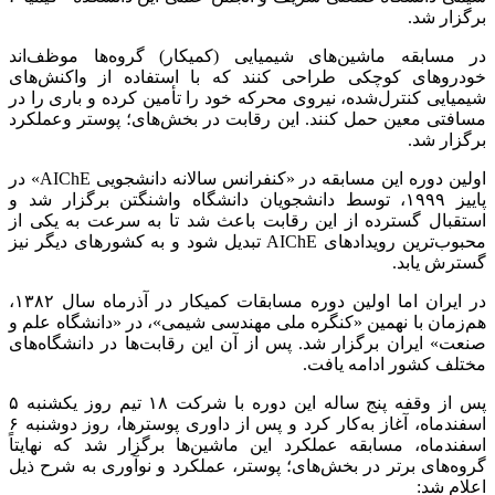
برگزار شد.
در مسابقه ماشین‌های شیمیایی (کمیکار) گروه‌ها موظف‌اند
خودروهای کوچکی طراحی کنند که با استفاده از واکنش‌های
شیمیایی کنترل‌شده، نیروی محرکه خود را تأمین کرده و باری را در
مسافتی معین حمل کنند. این رقابت در بخش‌های؛ پوستر وعملکرد
برگزار شد.
اولین دوره این مسابقه در «کنفرانس سالانه دانشجویی AIChE» در
پاییز ۱۹۹۹، توسط دانشجویان دانشگاه واشنگتن برگزار شد و
استقبال گسترده از این رقابت باعث شد تا به‌ سرعت به یکی از
محبوب‌ترین رویدادهای AIChE تبدیل شود و به کشورهای دیگر نیز
گسترش یابد.
در ایران اما اولین دوره مسابقات کمیکار در آذرماه سال ۱۳۸۲،
هم‌زمان با نهمین «کنگره ملی مهندسی شیمی»، در «دانشگاه علم و
صنعت» ایران برگزار شد. پس از آن این رقابت‌ها در دانشگاه‌های
مختلف کشور ادامه یافت.
پس از وقفه پنج ساله این دوره با شرکت ۱۸ تیم روز یکشنبه ۵
اسفندماه، آغاز به‌کار کرد و پس از داوری پوسترها، روز دوشنبه ۶
اسفندماه، مسابقه عملکرد این ماشین‌ها برگزار شد که نهایتاً
گروه‌های برتر در بخش‌های؛ پوستر، عملکرد و نوآوری به شرح ذیل
اعلام شد: