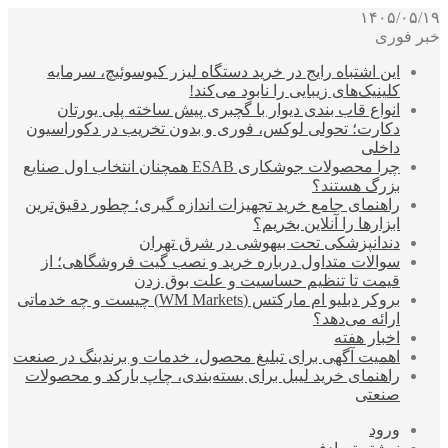
۱۴۰۵/۰۵/۱۹
خبر فوری
این اشتباه رایج در خرید دستگاه لیزر کیوسوئیچ، سرمایه
کلینیک‌های زیبایی را نابود می‌کند!
انواع قاب بندی دیوار با گچبری پیش ساخته پلی یورتان
دکارت؛ تحولی لوکس، فوری و بدون تخریب در دکوراسیون
داخلی
چرا محصولات جوشکاری ESAB همچنان انتخاب اول صنایع
بزرگ هستند؟
راهنمای جامع خرید تجهیزات اندازه گیری؛ چطور دقیق‌ترین
ابزارها را آنلاین بخریم؟
دندانپزشکی تحت بیهوشی در شرق تهران
سوالات متداول درباره خرید و نصب گیت فروشگاهی؛ از
قیمت تا تنظیم حساسیت و علت بوق زدن
بروکر دبلیو ام مارکتس (WM Markets) چیست و چه خدماتی
ارائه می‌دهد؟
اخبار هفته
اهمیت آگهی برای تبلیغ محصول، خدمات و برندینگ در صنعت
راهنمای خرید لیبل برای بسته‌بندی، چاپ بارکد و محصولات
صنعتی
ورود