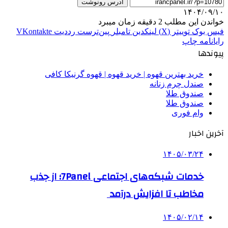
آدرس رونوشت
۱۴۰۴/۰۹/۱۰
خواندن این مطلب 2 دقیقه زمان میبرد
فیس بوک
توییتر (X)
لینکدین
‫تامبلر
‫پین‌ترست
‫رددیت
‫VKontakte
رایانامه
چاپ
پیوندها
خرید بهترین قهوه | خرید قهوه | قهوه گرنیکا کافی
صندل چرم زنانه
صندوق طلا
صندوق طلا
وام فوری
آخرین اخبار
۱۴۰۵/۰۳/۲۴
خدمات شبکه‌های اجتماعی 7Panel؛ از جذب
مخاطب تا افزایش درآمد
۱۴۰۵/۰۲/۱۴