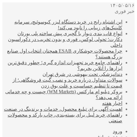
۱۴۰۵/۰۵/۱۶
خبر فوری
این اشتباه رایج در خرید دستگاه لیزر کیوسوئیچ، سرمایه
کلینیک‌های زیبایی را نابود می‌کند!
انواع قاب بندی دیوار با گچبری پیش ساخته پلی یورتان
دکارت؛ تحولی لوکس، فوری و بدون تخریب در دکوراسیون
داخلی
چرا محصولات جوشکاری ESAB همچنان انتخاب اول صنایع
بزرگ هستند؟
راهنمای جامع خرید تجهیزات اندازه گیری؛ چطور دقیق‌ترین
ابزارها را آنلاین بخریم؟
دندانپزشکی تحت بیهوشی در شرق تهران
سوالات متداول درباره خرید و نصب گیت فروشگاهی؛ از
قیمت تا تنظیم حساسیت و علت بوق زدن
بروکر دبلیو ام مارکتس (WM Markets) چیست و چه خدماتی
ارائه می‌دهد؟
اخبار هفته
اهمیت آگهی برای تبلیغ محصول، خدمات و برندینگ در صنعت
راهنمای خرید لیبل برای بسته‌بندی، چاپ بارکد و محصولات
صنعتی
ورود