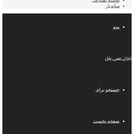
نوشته تصادفی
سایدبار
منو
ایران سی پنل
جستجو برای
صفحه نخست