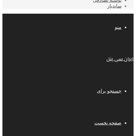
نوشته تصادفی
سایدبار
منو
ایران سی پنل
جستجو برای
صفحه نخست