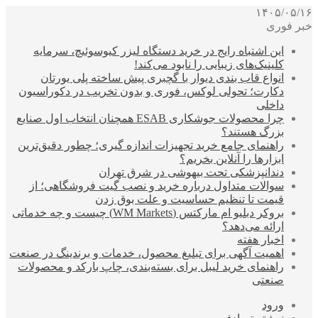
۱۴۰۵/۰۵/۱۶
خبر فوری
این اشتباه رایج در خرید دستگاه لیزر کیوسوئیچ، سرمایه
کلینیک‌های زیبایی را نابود می‌کند!
انواع قاب بندی دیوار با گچبری پیش ساخته پلی یورتان
دکارت؛ تحولی لوکس، فوری و بدون تخریب در دکوراسیون
داخلی
چرا محصولات جوشکاری ESAB همچنان انتخاب اول صنایع
بزرگ هستند؟
راهنمای جامع خرید تجهیزات اندازه گیری؛ چطور دقیق‌ترین
ابزارها را آنلاین بخریم؟
دندانپزشکی تحت بیهوشی در شرق تهران
سوالات متداول درباره خرید و نصب گیت فروشگاهی؛ از
قیمت تا تنظیم حساسیت و علت بوق زدن
بروکر دبلیو ام مارکتس (WM Markets) چیست و چه خدماتی
ارائه می‌دهد؟
اخبار هفته
اهمیت آگهی برای تبلیغ محصول، خدمات و برندینگ در صنعت
راهنمای خرید لیبل برای بسته‌بندی، چاپ بارکد و محصولات
صنعتی
ورود