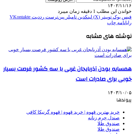
۱۴۰۲/۱۱/۱۶
خواندن این مطلب 1 دقیقه زمان میبرد
فیس بوک
توییتر (X)
لینکدین
‫تامبلر
‫پین‌ترست
‫رددیت
‫VKontakte
رایانامه
چاپ
نوشته های مشابه
همسایه بودن آذربایجان غربی با سه کشور فرصت بسیار
خوبی برای صادرات است
۱۴۰۳/۱۰/۰۵
پیوندها
خرید بهترین قهوه | خرید قهوه | قهوه گرنیکا کافی
صندل چرم زنانه
صندوق طلا
صندوق طلا