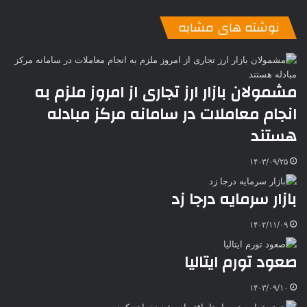
ی
ت
پ
ا
ا
ر
V
ن
ا
ی
ی
د
K
پ
نوشته های مشابه
ا
د
ک
م
o
ن‌
ب
ت
ی
ن
د
n
ی
ل
ا
t
ر
ت
ر
a
م
ن
س
مشمولان بازار ارز تجاری از امروز ملزم به
k
ه
ت
انجام معاملات در سامانه مرکز مبادله
t
e
هستند
۱۴۰۳/۰۹/۲۵
بازار سرمایه درجا زد
۱۴۰۲/۱۱/۰۹
صعود تورم ایتالیا
۱۴۰۳/۰۹/۱۰