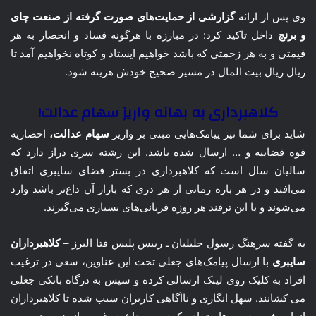
وی پس از ارائه
گزارشی از حمایت‌های صورت گرفته از صنعت چای
و برنج
داخل تاکید کرد: در مبارزه با هرگونه فساد و انحصار به هر
قیمتی و به هر زحمتی که باشد خواهیم ایستاد و کوتاه نخواهیم آمد تا
ریال ریال بیت المال در مسیر صحیح خودش هزینه شود.
کلاهبرداری به بهانه واریز سهام عدالت!
شاید برای شما نیز پیامک‌هایی مبنی بر واریز
سهام عدالت،
احضاریه
قوه قضاییه و … ارسال شده باشد. این رشته سری دراز دارد که
سالیان سال است که کلاهبرداری در بستر فضای سایبری اتفاق
می‌افتد و در هر بازه زمانی از هر دری که بازار آن داغ‌تر باشد وارد
می‌شوند و با این ترفند هر روزه قربانی‌های بسیاری می‌گیرند.
به گفته سرهنگ رسول جلیلیان ـ رییس پلیس فتا البرز –
کلاهبرداران
سایبری
با ارسال پیامک‌های جعلی تحت این عناوین، سعی در ترغیب
افراد به کلیک روی لینک ارسالی کرده و سپس به درگاه بانکی جعلی
می کشانند. سهل انگاری و ناآگاهی کاربران سبب شده تا کلاهبرداران