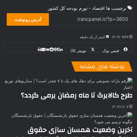
برچسب ها
اقتصاد - تورم
بودجه کل کشور
آدرس رونوشت
۱۴۰۳/۰۹/۲۷
کمتر از یک دقیقه
فیس بوک
توییتر (X)
ل
ر
چ
ی
ت
پ
ا
ا
ر
V
ن
ا
ی
ی
د
K
پ
نوشته های مشابه
ا
د
ک
م
o
ن‌
ب
ت
ی
ن
د
n
ی
ل
ا
t
ر
ت
ر
a
م
ن
س
طرح کالابرگ تا ماه رمضان برمی گردد؟
k
ه
ت
t
۱۴۰۲/۱۱/۰۷
e
آخرین وضعیت همسان‌ سازی حقوق