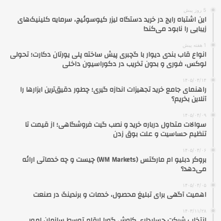
5 روز پیش
این اشتباه رایج در خرید دستگاه لیزر کیوسوئیچ، سرمایه کلینیک‌های
زیبایی را نابود می‌کند!
1 هفته پیش
انواع قاب بندی دیوار با گچبری پیش ساخته پلی یورتان دکارت؛ تحولی
لوکس، فوری و بدون تخریب در دکوراسیون داخلی
۱۴۰۵/۰۴/۱۴
راهنمای جامع خرید تجهیزات اندازه گیری؛ چطور دقیق‌ترین ابزارها را
آنلاین بخریم؟
۱۴۰۵/۰۴/۰۹
سوالات متداول درباره خرید و نصب گیت فروشگاهی؛ از قیمت تا
تنظیم حساسیت و علت بوق زدن
۱۴۰۵/۰۴/۰۶
بروکر دبلیو ام مارکتس (WM Markets) چیست و چه خدماتی ارائه
می‌دهد؟
۱۴۰۵/۰۴/۰۵
اهمیت آگهی برای تبلیغ محصول، خدمات و برندینگ در صنعت
۱۴۰۳/۱۱/۲۸
انتخاب شرکت حسابداری کاوش گویا ارقام توسط سازمان امور