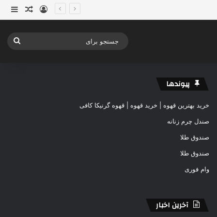
ورود
ساید
نوشته ت
جستج
برای
پیوندها
خرید بهترین قهوه | خرید قهوه | قهوه گرنیکا کافی
صندل چرم زنانه
صندوق طلا
صندوق طلا
وام فوری
آخرین اخبار