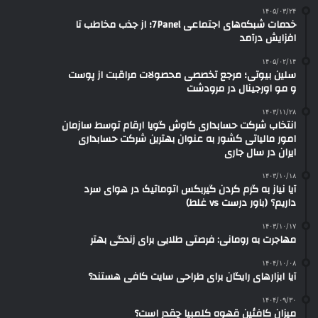
۱۴۰۵/۰۳/۲۴
خدمات شبکه‌های اجتماعی 7Panel؛ از جذب مخاطب تا
افزایش درآمد
۱۴۰۵/۰۲/۱۴
سلین بیوتی؛ مرجع تخصصی محصولات مراقبت از پوست
و مو اورجینال در مرودشت
۱۴۰۳/۱۱/۲۸
انتخاب شرکت حسابداری کاوش گویا ارقام توسط سازمان
امور مالیاتی کشور به عنوان بهترین شرکت حسابداری
ایران در سال جاری
۱۴۰۳/۱۰/۱۸
آیا نیاز به گرم کردن گیربکس اتوماتیک در هوای سرد
داریم؟ (باور درست vs غلط)
۱۴۰۳/۱۰/۱۷
مهاجرت به رومانی: فرصتی طلایی برای زندگی بهتر
۱۴۰۴/۱۰/۰۸
آیا ابزارهای رایگان برای طراحی سایت کافی هستند؟
۱۴۰۴/۰۹/۳۰
میزان کافئین قهوه کلمبیا چقدر است؟