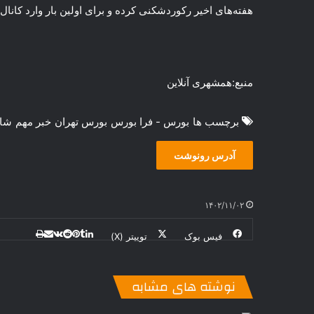
هفته‌های اخیر رکوردشکنی کرده و برای اولین بار وارد کانال ۲.۹ میلیون واحد شده بود.
منبع:همشهری آنلاین
برچسب ها
بورس - فرا بورس
بورس تهران
خبر مهم
شا
آدرس رونوشت
۱۴۰۲/۱۱/۰۲
فیس بوک
توییتر (X)
ل
ر
چ
ی
ت
پ
ا
ا
ر
V
ن
ا
ی
ی
د
K
پ
ا
د
ک
م
o
ن‌
نوشته های مشابه
ب
ت
ی
ن
د
n
ی
ل
ا
t
ر
ت