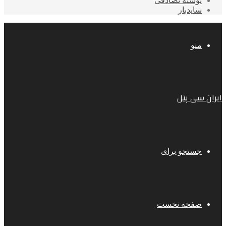
نوشته تصادفی
سایدبار
منو
ایران سی پنل
جستجو برای
صفحه نخست