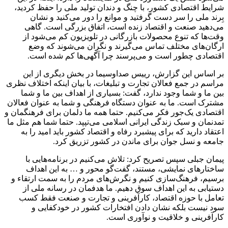
شرایط اقتصادی کشور، با چنگ و دندان تولید ملی را حفظ کردید،
بِرند ملی را سر دست گرفتید و موانع را دور می‌کنید و نشان
می‌دهید صنعت و اقتصاد زنده است، اتفاق بزرگی است. گاهی
وقت‌ها که تنوع محصولات بازرگانی در تلویزیون کم می‌شود از
ارگان‌های مختلف تماس می‌گیرند و نگران می‌شوند که وضع
اقتصادی چطور است و می‌پرسند چرا آگهی‌ها کم شده است.
بر اساس این گزارش، رییس صداوسیما در بخش دیگری از این
مراسم در جمع فعالان تجارت و تبلیغات، با بیان اینکه اختلاف نظری
بین ما و شما وجود ندارد، گفت: بسیاری از اهداف بین ما و شما
مشترک است. ما به عنوان دستگاه فرهنگی و شما به عنوان فعالان
اقتصادی یک‌جور فکر می‌کنیم. حتما همه ما دلمان برای فرهنگمان و
تمدنمان و سبک زندگی ایرانی اسلامی می‌تپپد. حتما شما هم مثل ما
اعتقاد دارید که برای پیشبرد رفاه و اقتصاد کشور باید امید را به
جامعه و نسل جوان برای ماندن در کشور تزریق کرد.
پیمان جبلی سپس تصریح کرد: تلاش می‌کنیم در برنامه‌هایی با
ساختارهای نمایشی، مستند، گفت‌گو محور و … به این اهداف
برسیم، فرهنگ‌سازی کنیم و نگرش‌های مردم را به سمت ارتقاء و
دستیابی به این اهداف سوق دهیم. ما هدفمان در رسانه ملی از
تعامل با حوزه اقتصاد، کارآفرینی و تجارت و صنعت فقط کسب
سود نیست بلکه نشان دادن افتخارات کشور در خودکفایی و
کارآفرینی و خلاقیت و نوآوری است.