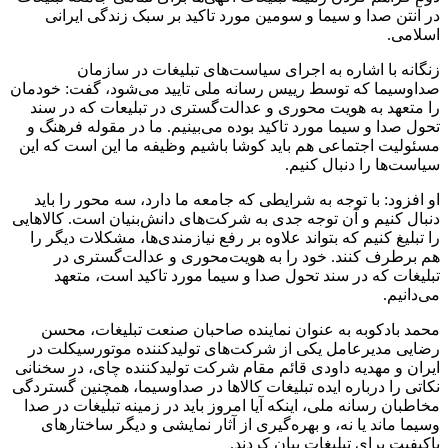
در آنتن صدا و سیما و سومین مورد تاکید بر سبک زندگی ایرانی
اسلامی.
زنگانه با اشاره به اجرای سیاست‌های تبلیغات در سازمان
صداوسیما که توسط رییس رسانه ملی تایید می‌شود، گفت: خودمان
را متعهد به هویت محوری و عدالت‌گستری در تبلیعات که در سند
تحول صدا و سیما مورد تاکید بوده می‌بینیم. ما در مقوله فرهنگ و
مسئولیت اجتماعی هم باید کوشا باشیم وظیفه ما این است که این
سیاست‌ها را دنبال کنیم.
او افزود: با توجه به شرایطی که جامعه ما دارد، سه محور را باید
دنبال کنیم و آن توجه جدی به شرکت‌های دانش‌بنیان است. کالاهایی
را تبلیغ کنیم که بتواند علاوه بر رفع نیازمندی‌ها، مشکلات دیگر را
هم برطرف کنند. خود را به هویت‌محوری و عدالت‌گستری در
تبلیغات که در سند تحول صدا و سیما مورد تاکید است، متعهد
می‌دانیم.
محمد بادکوبه به عنوان نماینده صاحبان صنعت تبلیغات، محسن
رضایی مدیرعامل یکی از شرکت‌های تولیدکننده موتورسیکلت در
ایران و مهدیه داودی قائم مقام شرکت تولیدکننده چای، در سخنانی
نکاتی را درباره ایده‌ تبلیغات کالاها در صداوسیما، همچنین گستردگی
مخاطبان رسانه ملی، اینکه آیا امروز باید در زمینه تبلیغات در صدا
وسیما ماند یا نه، و بهره‌گیری از آثار نمایشی و دیگر ساختارهای
باکیفیت برای تبلیغات بیان کردند.