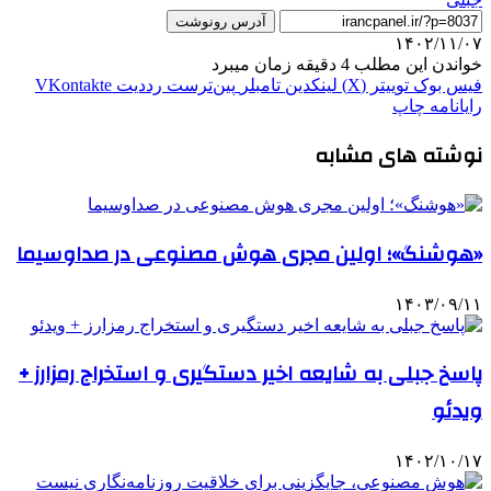
آدرس رونوشت
۱۴۰۲/۱۱/۰۷
خواندن این مطلب 4 دقیقه زمان میبرد
فیس بوک
توییتر (X)
لینکدین
‫تامبلر
‫پین‌ترست
‫رددیت
‫VKontakte
رایانامه
چاپ
نوشته های مشابه
«هوشنگ»؛ اولین مجری هوش مصنوعی در صداوسیما
۱۴۰۳/۰۹/۱۱
پاسخ جبلی به شایعه اخیر دستگیری و استخراج رمزارز +
ویدئو
۱۴۰۲/۱۰/۱۷