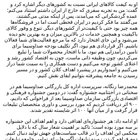
او به کیفت کالاهای ایرانی نسبت به کشورهای دیگر اشاره کرد و
گفت: من به تجربه سفری که خارج از ایران داشتم استناد می‌کنم؛
عمده گردشگرانی که می‌آمدند، پس از اینکه مدتی می‌گشتند،
می‌گفتند ما فکر کردیم در ایران قحطی است اما در فروشگاه‌ها
همه چیز بود حتی با کیفیت‌تر از کشورهای دیگر. تنوع و وفور کالای
باکیفیت و همچنین خدمات در بالاترین میزان و به بهترین نحو دیده
می‌شود و این جای افتخار دارد که ما مرجع فعالیت‌های شما فعالان
باشیم. اگر قراردادی هم نبود، اگر تکلیف بودجه صداوسیما برای
تامین درآمدزایی هم نبود، ما با افتخار محصولات شما را تبلیغ
می‌کردیم، چون وظیفه ذاتی ماست، چون به اقتصاد کشور رشد و
اعتلای کشور توجه می‌کنیم و دست همکاری را به سمت شما دراز
می‌کنیم و امیدواریم در پیشبرد اهداف کلان کشور و در مسیر
رسیدن به جامعه پیشرفته بتوانیم ایفای نقش کنیم.
محمدرضا زنگانه، سرپرست اداره کل بازرگانی صداوسیما هم در
سخنانی در اختتامیه جشنواره گفت: در دومین جشنواره فرهنگی و
اقتصادی بازرگانی سازمان صداوسیما بعد از فراخوانی که دادیم،
۹۰۰ اثر دریافت کردیم که مورد بررسی و داوری متخصصان تبلیعات
قرار گرفت و از میان آنها ۱۰۰ اثر شایسته تقدیر شدند.
او ادامه داد: هر جشنواره‌ای اهدافی دارد و اهم اهداف این جشنواره
بر سه مورد بوده است؛ تاکید بر اهمیت شعار سال که با دلایل
محکمی این اهداف را در قالب سیاست‌های جهش تولید دنبال کنیم.
دوم فراهم کردن زمینه تبلیغات آگهی‌ها برای تمامی جامعه تبلیغات