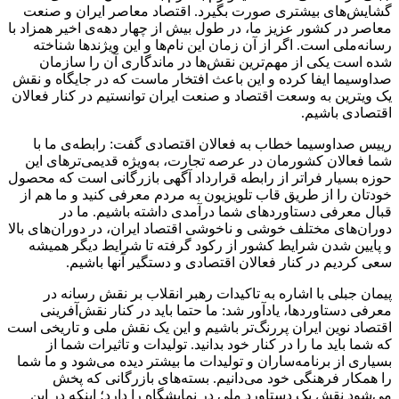
گشایش‌های بیشتری صورت بگیرد. اقتصاد معاصر ایران و صنعت
معاصر در کشور عزیز ما، در طول بیش از چهار دهه‌ی اخیر همزاد با
رسانه‌ملی است. اگر از آن زمان این نام‌ها و این ویژندها شناخته
شده است یکی از مهم‌ترین نقش‌ها در ماندگاری آن را سازمان
صداوسیما ایفا کرده و این باعث افتخار ماست که در جایگاه و نقش
یک ویترین به وسعت اقتصاد و صنعت ایران توانستیم در کنار فعالان
اقتصادی باشیم.
رییس صداوسیما خطاب به فعالان اقتصادی گفت: رابطه‌ی ما با
شما فعالان کشورمان در عرصه تجارت، به‌ویژه قدیمی‌ترهای این
حوزه بسیار فراتر از رابطه قرارداد آگهی بازرگانی است که محصول
خودتان را از طریق قاب تلویزیون به مردم معرفی کنید و ما هم از
قبال معرفی دستاوردهای شما درآمدی داشته باشیم. ما در
دوران‌های مختلف خوشی و ناخوشی اقتصاد ایران، در دوران‌های بالا
و پایین شدن شرایط کشور از رکود گرفته تا شرایط دیگر همیشه
سعی کردیم در کنار فعالان اقتصادی و دستگیر آنها باشیم.
پیمان جبلی با اشاره به تاکیدات رهبر انقلاب بر نقش رسانه در
معرفی دستاوردها، یادآور شد: ما حتما باید در کنار نقش‌آفرینی
اقتصاد نوین ایران پررنگ‌تر باشیم و این یک نقش ملی و تاریخی است
که شما باید ما را در کنار خود بدانید. تولیدات و تاثیرات شما از
بسیاری از برنامه‌ساران و تولیدات ما بیشتر دیده می‌شود و ما شما
را همکار فرهنگی خود می‌دانیم. بسته‌های بازرگانی که پخش
می‌شود نقش یک دستاورد ملی در نمایشگاه را دارد؛ اینکه در این