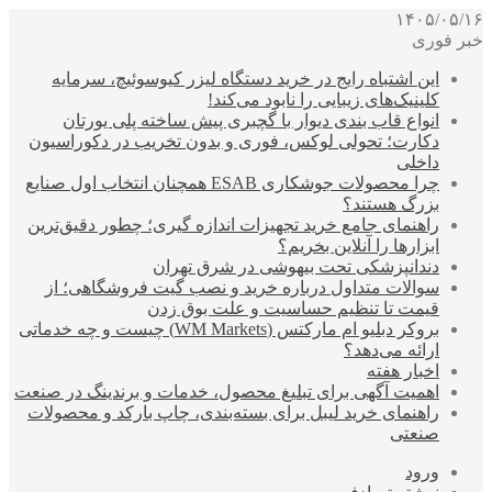
۱۴۰۵/۰۵/۱۶
خبر فوری
این اشتباه رایج در خرید دستگاه لیزر کیوسوئیچ، سرمایه
کلینیک‌های زیبایی را نابود می‌کند!
انواع قاب بندی دیوار با گچبری پیش ساخته پلی یورتان
دکارت؛ تحولی لوکس، فوری و بدون تخریب در دکوراسیون
داخلی
چرا محصولات جوشکاری ESAB همچنان انتخاب اول صنایع
بزرگ هستند؟
راهنمای جامع خرید تجهیزات اندازه گیری؛ چطور دقیق‌ترین
ابزارها را آنلاین بخریم؟
دندانپزشکی تحت بیهوشی در شرق تهران
سوالات متداول درباره خرید و نصب گیت فروشگاهی؛ از
قیمت تا تنظیم حساسیت و علت بوق زدن
بروکر دبلیو ام مارکتس (WM Markets) چیست و چه خدماتی
ارائه می‌دهد؟
اخبار هفته
اهمیت آگهی برای تبلیغ محصول، خدمات و برندینگ در صنعت
راهنمای خرید لیبل برای بسته‌بندی، چاپ بارکد و محصولات
صنعتی
ورود