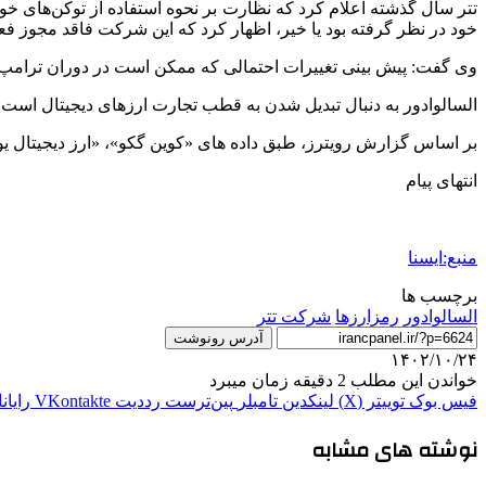
تتر سال گذشته اعلام کرد که نظارت بر نحوه استفاده از توکن‌های خود 
خود در نظر گرفته بود یا خیر، اظهار کرد که این شرکت فاقد مجوز فعا
وی گفت: پیش بینی تغییرات احتمالی که ممکن است در دوران ترامپ 
السالوادور به دنبال تبدیل شدن به قطب تجارت ارزهای دیجیتال است و 
بر اساس گزارش رویترز، طبق داده های «کوین گکو»، «ارز دیجیتال یو اس دی تی» (USDT) تتر، حدود دو سوم از ۲۱۲ میلیارد دلار استیبل کوین‌ه
انتهای پیام
منبع:ایسنا
برچسب ها
السالوادور
رمزارزها
شرکت تتر
آدرس رونوشت
۱۴۰۲/۱۰/۲۴
خواندن این مطلب 2 دقیقه زمان میبرد
فیس بوک
توییتر (X)
لینکدین
‫تامبلر
‫پین‌ترست
‫رددیت
‫VKontakte
رایان
نوشته های مشابه