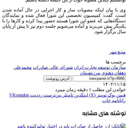
وی با بیان اینکه مصوبات ساز و کار اجرایی در حال آماده شدن
است، گفت: کمیسیون تخصصی این شورا فعال شده و نمایندگان
دستگاه‌هایی که عضو این شورا هستند حضور پیدا کرده و کارها را با
یکدیگر پیش می‌برند و آماده می‌شویم جلسه دوم نیز تا پیش از پایان
سال برگزار شود.
منبع:مهر
برچسب ها
سازمان توسعه تجارت ایران
شورای عالی صادرات
محمدعلی
دهقان دهنوی
مرزنشینان
آدرس رونوشت
۱۴۰۲/۱۱/۱۵
خواندن این مطلب 1 دقیقه زمان میبرد
فیس بوک
توییتر (X)
لینکدین
‫تامبلر
‫پین‌ترست
‫رددیت
‫VKontakte
رایانامه
چاپ
نوشته های مشابه