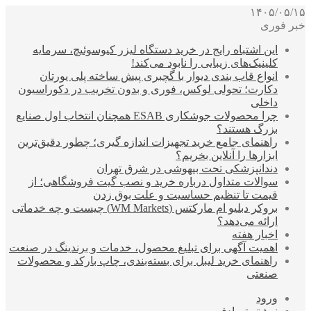
۱۴۰۵/۰۵/۱۵
خبر فوری
این اشتباه رایج در خرید دستگاه لیزر کیوسوئیچ، سرمایه
کلینیک‌های زیبایی را نابود می‌کند!
انواع قاب بندی دیوار با گچبری پیش ساخته پلی یورتان
دکارت؛ تحولی لوکس، فوری و بدون تخریب در دکوراسیون
داخلی
چرا محصولات جوشکاری ESAB همچنان انتخاب اول صنایع
بزرگ هستند؟
راهنمای جامع خرید تجهیزات اندازه گیری؛ چطور دقیق‌ترین
ابزارها را آنلاین بخریم؟
دندانپزشکی تحت بیهوشی در شرق تهران
سوالات متداول درباره خرید و نصب گیت فروشگاهی؛ از
قیمت تا تنظیم حساسیت و علت بوق زدن
بروکر دبلیو ام مارکتس (WM Markets) چیست و چه خدماتی
ارائه می‌دهد؟
اخبار هفته
اهمیت آگهی برای تبلیغ محصول، خدمات و برندینگ در صنعت
راهنمای خرید لیبل برای بسته‌بندی، چاپ بارکد و محصولات
صنعتی
ورود