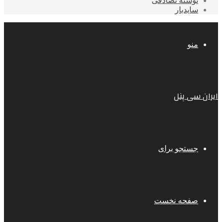
نوشته تصادفی
سایدبار
منو
ایران سی پنل
جستجو برای
صفحه نخست