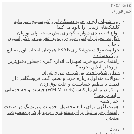
۱۴۰۵/۰۵/۱۵
خبر فوری
این اشتباه رایج در خرید دستگاه لیزر کیوسوئیچ، سرمایه
کلینیک‌های زیبایی را نابود می‌کند!
انواع قاب بندی دیوار با گچبری پیش ساخته پلی یورتان
دکارت؛ تحولی لوکس، فوری و بدون تخریب در دکوراسیون
داخلی
چرا محصولات جوشکاری ESAB همچنان انتخاب اول صنایع
بزرگ هستند؟
راهنمای جامع خرید تجهیزات اندازه گیری؛ چطور دقیق‌ترین
ابزارها را آنلاین بخریم؟
دندانپزشکی تحت بیهوشی در شرق تهران
سوالات متداول درباره خرید و نصب گیت فروشگاهی؛ از
قیمت تا تنظیم حساسیت و علت بوق زدن
بروکر دبلیو ام مارکتس (WM Markets) چیست و چه خدماتی
ارائه می‌دهد؟
اخبار هفته
اهمیت آگهی برای تبلیغ محصول، خدمات و برندینگ در صنعت
راهنمای خرید لیبل برای بسته‌بندی، چاپ بارکد و محصولات
صنعتی
ورود