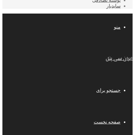
نوشته تصادفی
سایدبار
منو
ایران سی پنل
جستجو برای
صفحه نخست