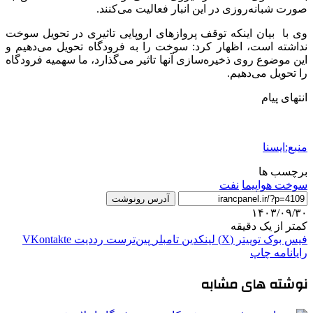
صورت شبانه‌روزی در این انبار فعالیت می‌کنند.
وی با بیان اینکه توقف پروازهای اروپایی تاثیری در تحویل سوخت
نداشته است، اظهار کرد: سوخت را به فرودگاه تحویل می‌دهیم و
این موضوع روی ذخیره‌سازی آنها تاثیر می‌گذارد، ما سهمیه فرودگاه
را تحویل می‌دهیم.
انتهای پیام
منبع:ایسنا
برچسب ها
سوخت هواپیما
نفت
آدرس رونوشت
۱۴۰۳/۰۹/۳۰
کمتر از یک دقیقه
فیس بوک
توییتر (X)
لینکدین
‫تامبلر
‫پین‌ترست
‫رددیت
‫VKontakte
رایانامه
چاپ
نوشته های مشابه