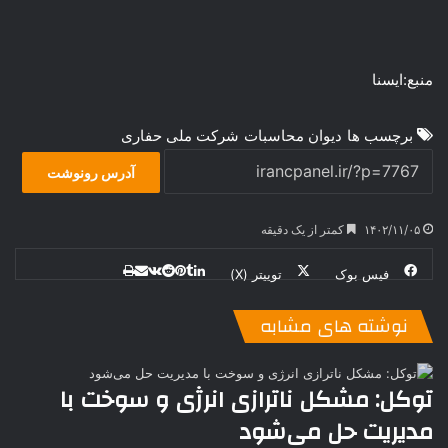
منبع:ایسنا
برچسب ها
دیوان محاسبات
شرکت ملی حفاری
آدرس رونوشت
۱۴۰۲/۱۱/۰۵
کمتر از یک دقیقه
فیس بوک
توییتر (X)
ل
ر
چ
ی
ت
پ
ا
ا
ر
V
ن
ا
ی
ی
د
K
پ
نوشته های مشابه
ا
د
ک
م
o
ن‌
ب
ت
ی
ن
د
n
ی
ل
ا
t
ر
ت
توکل: مشکل ناترازی انرژی و سوخت با
ر
a
م
ن
س
مدیریت حل می‌شود
k
ه
ت
t