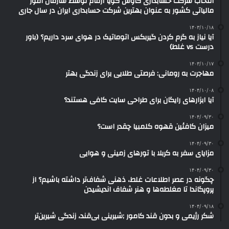
انتخاب شرکت حسابداری کاوش گویا ارقام توسط سازمان امور
مالیاتی کشور به عنوان بهترین شرکت حسابداری ایران در سال جاری
۱۴۰۳/۱۰/۱۸
آیا نیاز به گرم کردن گیربکس اتوماتیک در هوای سرد داریم؟ (باور
درست vs غلط)
۱۴۰۳/۱۰/۱۷
مهاجرت به رومانی: فرصتی طلایی برای زندگی بهتر
۱۴۰۴/۱۰/۰۸
آیا ابزارهای رایگان برای طراحی سایت کافی هستند؟
۱۴۰۴/۰۹/۳۰
میزان کافئین قهوه کلمبیا چقدر است؟
۱۴۰۴/۰۹/۳۰
مزایای سفر به کربلا با تورهای زمینی و هوایی
۱۴۰۴/۰۹/۳۰
چگونه در عصر اطلاعات غلط، ذهنی شفاف‌تر داشته باشیم؟ از
پروپگاندا تا مغلطه‌ها و هنر شفاف اندیشیدن
۱۴۰۴/۰۹/۱۸
شکر رژیمی و بدون قند کامور ;شیرینی بی‌قند، زندگی شیرین‌تر