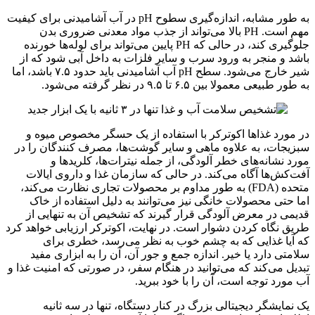
به طور مشابه، اندازه‌گیری سطوح pH در آب آشامیدنی برای کیفیت
مهم است. PH بالا می‌تواند از جذب مواد معدنی ضروری بدن
جلوگیری کند، در حالی که PH پایین می‌تواند برای لوله‌ها خورنده
باشد و منجر به ورود سرب و سایر فلزات به داخل آبی شود که از
شیر خارج می‌شود. سطح pH آب آشامیدنی باید حدود ۷.۵ باشد، اما
به طور طبیعی معمولا بین ۶.۵ تا ۹.۵ در نظر گرفته می‌شود.
در مورد غذاها اکوترکر با استفاده از یک حسگر مخصوص میوه و
سبزیجات، به علاوه ماهی و سایر گوشت‌ها، مصرف کنندگان را در
مورد نشانه‌های خطر آلودگی، از جمله نیترات‌ها، کلریدها و
آفت‌کش‌ها آگاه می‌کند. در حالی که سازمان غذا و داروی ایالات
متحده (FDA) به طور مداوم بر محصولات تجاری نظارت می‌کند،
اما حتی محصولات خانگی نیز می‌توانند به دلیل استفاده از خاک
قدیمی در معرض آلودگی قرار گیرند که تشخیص آن به تنهایی از
طریق نگاه کردن دشوار است. در نهایت، اکوترکر ارزیابی خواهد کرد
که آیا غذایی که به چشم خوب به نظر می‌رسد، خطری برای
سلامتی دارد یا خیر. اندازه جمع و جور آن، آن را به ابزاری مفید
تبدیل می‌کند که می‌توانید در هنگام سفر، در صورتی که امنیت غذا و
آب مورد توجه است، آن را با خود ببرید.
یک نمایشگر دیجیتالی بزرگ در کنار دستگاه، تنها در سه ثانیه