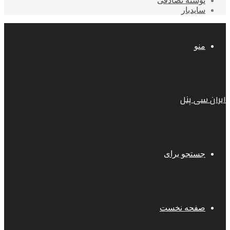
نوشته تصادفی
سایدبار
منو
ایران سی پنل
جستجو برای
صفحه نخست