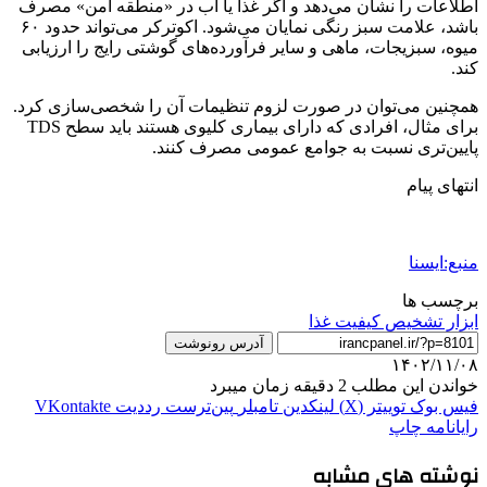
اطلاعات را نشان می‌دهد و اگر غذا یا آب در «منطقه امن» مصرف
باشد، علامت سبز رنگی نمایان می‌شود. اکوترکر می‌تواند حدود ۶۰
میوه، سبزیجات، ماهی و سایر فرآورده‌های گوشتی رایج را ارزیابی
کند.
همچنین می‌توان در صورت لزوم تنظیمات آن را شخصی‌سازی کرد.
برای مثال، افرادی که دارای بیماری کلیوی هستند باید سطح TDS
پایین‌تری نسبت به جوامع عمومی مصرف کنند.
انتهای پیام
منبع:ایسنا
برچسب ها
ابزار تشخیص کیفیت غذا
آدرس رونوشت
۱۴۰۲/۱۱/۰۸
خواندن این مطلب 2 دقیقه زمان میبرد
فیس بوک
توییتر (X)
لینکدین
‫تامبلر
‫پین‌ترست
‫رددیت
‫VKontakte
رایانامه
چاپ
نوشته های مشابه