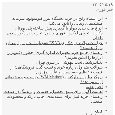
۱۴۰۵/۰۵/۱۹
خبر فوری
این اشتباه رایج در خرید دستگاه لیزر کیوسوئیچ، سرمایه
کلینیک‌های زیبایی را نابود می‌کند!
انواع قاب بندی دیوار با گچبری پیش ساخته پلی یورتان
دکارت؛ تحولی لوکس، فوری و بدون تخریب در دکوراسیون
داخلی
چرا محصولات جوشکاری ESAB همچنان انتخاب اول صنایع
بزرگ هستند؟
راهنمای جامع خرید تجهیزات اندازه گیری؛ چطور دقیق‌ترین
ابزارها را آنلاین بخریم؟
دندانپزشکی تحت بیهوشی در شرق تهران
سوالات متداول درباره خرید و نصب گیت فروشگاهی؛ از
قیمت تا تنظیم حساسیت و علت بوق زدن
بروکر دبلیو ام مارکتس (WM Markets) چیست و چه خدماتی
ارائه می‌دهد؟
اخبار هفته
اهمیت آگهی برای تبلیغ محصول، خدمات و برندینگ در صنعت
راهنمای خرید لیبل برای بسته‌بندی، چاپ بارکد و محصولات
صنعتی
ورود