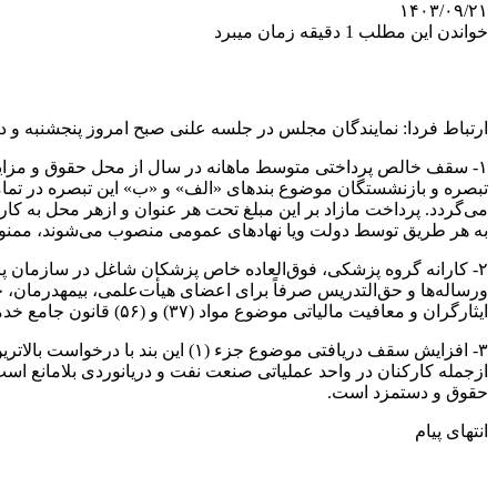
۱۴۰۳/۰۹/۲۱
خواندن این مطلب 1 دقیقه زمان میبرد
ارتباط فردا: نمایندگان مجلس در جلسه علنی صبح امروز پنجشنبه و در ادامه بررسی موارد ارجاعی از کمیسی
تبصره و بازنشستگان موضوع بندهای «الف» و «ب» این تبصره در تمام
می‌گردد. پرداخت مازاد بر این مبلغ تحت هر عنوان و ازهر ‏محل به 
به هر طریق توسط دولت ویا نهادهای عمومی منصوب می‌شوند، ممنو
۲- ‎کارانه گروه پزشکی، فوق‌العاده خاص پزشکان شاغل در سازمان پ
ورساله‌ها و حق‌التدریس صرفاً برای اعضای هیأت‌علمی، بیمهدرمان، 
ایثارگران و معافیت مالیاتی موضوع مواد (۳۷) و (۵۶) قانون جامع خدمات‌رسانی به ایثارگران از حکم این بند مستثنی است.
۳- افزایش سقف دریافتی موضوع جز
ازجمله کارکنان در واحد عملیاتی صنعت نفت و دریانوردی بلامانع اس
حقوق و دستمزد است.
انتهای پیام