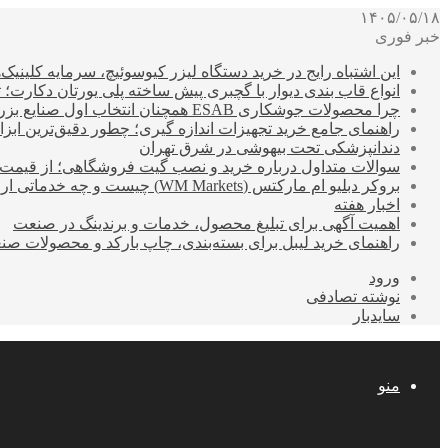
۱۴۰۵/۰۵/۱۸
خبر فوری
این اشتباه رایج در خرید دستگاه لیزر کیوسوئیچ، سرمایه کلینیک‌ها
انواع قاب بندی دیوار با گچبری پیش ساخته پلی یورتان دکارت
چرا محصولات جوشکاری ESAB همچنان انتخاب اول صنایع بزرگ هستند؟
راهنمای جامع خرید تجهیزات اندازه گیری؛ چطور دقیق‌ترین ابزاره
دندانپزشکی تحت بیهوشی در شرق تهران
سوالات متداول درباره خرید و نصب گیت فروشگاهی؛ از قیمت
بروکر دبلیو ام مارکتس (WM Markets) چیست و چه خدماتی ارائه می‌دهد؟
اخبار هفته
اهمیت آگهی برای تبلیغ محصول، خدمات و برندینگ در صنعت
راهنمای خرید لیبل برای بسته‌بندی، چاپ بارکد و محصولات صن
ورود
نوشته تصادفی
سایدبار
منو