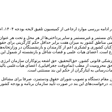
ون تلفیق لایحه بودجه ۱۴۰۴، اجرای ۱، ۲ و ۳ بند (ت) تبصره ۱۲ را به شرح زیر تصویب کردند:
ی ‏مناطق کشور به میزان هفت برابر حداقل حکم کارگزینی برای حقوق‌
کارکنان کشوری و لشکری اعم از کارمندان و بازنشستگان در وزارتخانه
ع است. اعضای هیات علمی و قضات شاغل و بازنشسته از شمول این 
زشکی قانونی کشور، حق‌التحقیق، حق اشعه پرتوکاران سازمان انرژی اتمی
حق محرومیت از ‏مطب (تمام‌وقت جغرافیایی)، اعضای هیأت‌علمی بالین
ء (۱) این بند با درخواست بالاترین مقام دستگاه و تصویب شورای حقوق ودستمزد، 
ت. درخواست‌های این بند در صورت تأیید سازمان برنامه و بودجه کشو