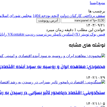
منبع:ایسنا
برچسب ها
سقف پرداختی کارکنان دولت
لایحه بودجه 1404
مجلس شورای اسلام
آدرس رونوشت
۱۴۰۳/۰۹/۲۱
خواندن این مطلب 1 دقیقه زمان میبرد
فیس بوک
توییتر (X)
لینکدین
‫تامبلر
‫پین‌ترست
‫رددیت
‫VKontakte
رایان
نوشته های مشابه
محمودی: معاهده ایران و روسیه به سود آینده اقتصاد
۱۴۰۲/۱۰/۲۹
سنگدوینی: اقتصاد دریامحور تاثیر بسزایی در رسیدن به رشد اقتصاد
۱۴۰۲/۱۱/۰۵