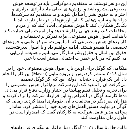
این دو نفر نوشتند: ما معتقدیم دموکراسی‌ باید در توسعه هوش
مصنوعی پیشرو باشد و ارزش‌های اصلی مانند آزادی، برابری و
احترام به حقوق بشر را شامل شوند و ما معتقدیم که شرکت‌ها،
دولت‌ها و سازمان‌هایی که این ارزش‌ها را در نظر دارند، باید با
یکدیگر همکاری کنند تا هوش مصنوعی ایجاد کنند که از مردم
محافظت کند، رشد جهانی را ارتقاء دهد و از امنیت ملی حمایت کند.
با هدایت اصول هوش مصنوعی، ما به تمرکز بر تحقیقات و
کاربردهای هوش مصنوعی که با مأموریت، تمرکز علمی و حوزه‌های
تخصصی ما همسو هستند، ادامه خواهیم داد و با اصول پذیرفته‌شده
حقوق بین‌الملل و حقوق بشر سازگار می‌مانیم و همیشه ارزیابی
می‌کنیم که مزایا بر خطرات احتمالی بیشتر است یا خیر.
هنگامی که گوگل برای اولین بار، اصول هوش مصنوعی خود را در
سال ۲۰۱۸ منتشر کرد، پس از پروژه ماون (Maven) این کار را انجام
داد. این یک قرارداد جنجالی دولتی بود که اگر گوگل تصمیم
می‌گرفت آن را تمدید کند، این شرکت نرم‌افزار هوش مصنوعی را
برای تجزیه و تحلیل فیلم پهپادها در اختیار وزارت دفاع قرار می‌داد.
ده‌ها کارمند گوگل در اعتراض به این قرارداد شرکت را ترک کردند و
هزاران نفر دیگر در مخالفت با آن، طوماری امضا کردند. زمانی که
گوگل در نهایت دستورالعمل‌های جدید خود را منتشر کرد، ساندار
پیچای، مدیر عامل شرکت، به کارکنان گفت که امیدوار است در
طول زمان مقاومت کنند.
با این حال تا سال ۲۰۲۱ گوگل دوباره آغاز به پیگیری قراردادهای