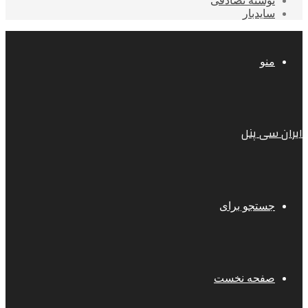
نوشته تصادفی
سایدبار
منو
ایران سی پنل
جستجو برای
صفحه نخست