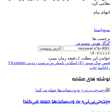
نظامی کرد.
انتهای پیام
منبع:ایسنا
برچسب ها
گوگل
هوش مصنوعی
آدرس رونوشت
۱۴۰۲/۱۱/۱۶
خواندن این مطلب 2 دقیقه زمان میبرد
فیس بوک
توییتر (X)
لینکدین
‫تامبلر
‫پین‌ترست
‫رددیت
‫VKontakte
رایانامه
چاپ
نوشته های مشابه
«چت‌جی‌پی‌تی» به وب‌سایت‌ها حمله می‌کند!