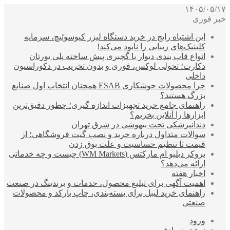
۱۴۰۵/۰۵/۱۷
خبر فوری
این اشتباه رایج در خرید دستگاه لیزر کیوسوئیچ، سرمایه
کلینیک‌های زیبایی را نابود می‌کند!
انواع قاب بندی دیوار با گچبری پیش ساخته پلی یورتان
دکارت؛ تحولی لوکس، فوری و بدون تخریب در دکوراسیون
داخلی
چرا محصولات جوشکاری ESAB همچنان انتخاب اول صنایع
بزرگ هستند؟
راهنمای جامع خرید تجهیزات اندازه گیری؛ چطور دقیق‌ترین
ابزارها را آنلاین بخریم؟
دندانپزشکی تحت بیهوشی در شرق تهران
سوالات متداول درباره خرید و نصب گیت فروشگاهی؛ از
قیمت تا تنظیم حساسیت و علت بوق زدن
بروکر دبلیو ام مارکتس (WM Markets) چیست و چه خدماتی
ارائه می‌دهد؟
اخبار هفته
اهمیت آگهی برای تبلیغ محصول، خدمات و برندینگ در صنعت
راهنمای خرید لیبل برای بسته‌بندی، چاپ بارکد و محصولات
صنعتی
ورود