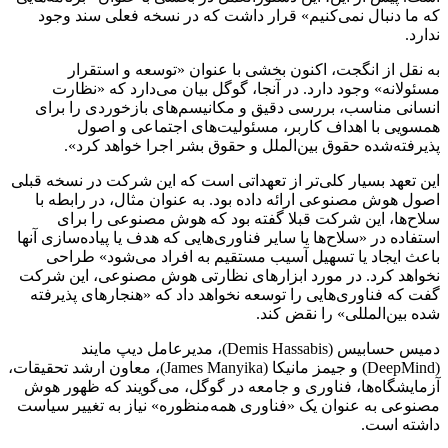
که ما دنبال نمی‌کنیم» قرار داشت که در نسخه فعلی سند وجود
ندارد.
به نقل از انگجت، اکنون بخشی با عنوان «توسعه و استقرار
مسئولانه» وجود دارد. در آنجا، گوگل بیان می‌دارد که «نظارت
انسانی مناسب، بررسی دقیق و مکانیسم‌های بازخوردی را برای
همسویی با اهداف کاربر، مسئولیت‌های اجتماعی و اصول
پذیرفته‌شده حقوق بین‌الملل و حقوق بشر اجرا خواهد کرد».
این تعهد بسیار کلی‌تر از تعهداتی است که این شرکت در نسخه قبلی
اصول هوش مصنوعی ارائه داده بود. به عنوان مثال، در رابطه با
سلاح‌ها، این شرکت قبلا گفته بود که هوش مصنوعی را برای
استفاده در «سلاح‌ها یا سایر فناوری‌هایی که هدف یا پیاده‌سازی آنها
باعث ایجاد یا تسهیل آسیب مستقیم به افراد می‌شود» طراحی
نخواهد کرد. در مورد ابزارهای نظارتی هوش مصنوعی، این شرکت
گفت که فناوری‌هایی را توسعه نخواهد داد که «هنجارهای پذیرفته
شده بین‌المللی» را نقض کند.
دمیس حسابیس (Demis Hassabis)، مدیرعامل دیپ مایند
(DeepMind) و جیمز مانیکا (James Manyika)، معاون ارشد تحقیقات،
آزمایشگاه‌ها، فناوری و جامعه در گوگل، می‌گویند که ظهور هوش
مصنوعی به عنوان یک «فناوری همه‌منظوره» نیاز به تغییر سیاست
داشته است.