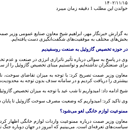
۱۴۰۲/۱۱/۱۵
خواندن این مطلب 1 دقیقه زمان میبرد
به گزارش خبرنگار مهر، ابراهیم شیخ معاون صنایع عمومی وزیر
صمت
بخش‌های مختلف به موفقیت‌های شگفت‌انگیزی دست یافته‌ایم.
در حوزه تخصیص گازوئیل به صنعت روسفیدیم
وی در پاسخ به سوالی درباره تأثیر
ناترازی
انرژی در صنعت و عدم تخ
برای صنعتگران نداشته‌ایم و توانستیم مبنای تخصیص گازوئیل را از سال ۱۴۰۰ به مبنای سال ۱۴۰۲ برگردانیم که سبب شد یک میلیارد لیتر گازوئیل بیشتر به صنایع تخصیص
معاون وزیر
صمت
تصریح کرد: با توجه به میزان تقاضای سوخت،
نا
بیشتری را دریافت کردیم و در سامانه
سدف
بدون توجه به محدودیت‌ها
شیخ ادامه داد: امیدواریم تا شب عید با توجه به میزان تخصیص گازوئ
وی تاکید کرد: امیدواریم که وضعیت مصرف سوخت گازوئیل تا پایان سا
ممنوعیت لوازم خانگی لغو می‌شود؟
معاون وزیر
صمت
درباره ممنوعیت واردات لوازم خانگی اظهار کر
سیاست‌های تعرفه‌ای است. می‌بینیم که امروز در جهان دوباره جنگ 