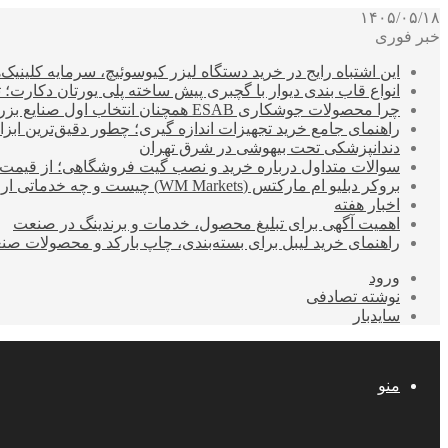
۱۴۰۵/۰۵/۱۸
خبر فوری
این اشتباه رایج در خرید دستگاه لیزر کیوسوئیچ، سرمایه کلینیک‌ها
انواع قاب بندی دیوار با گچبری پیش ساخته پلی یورتان دکارت
چرا محصولات جوشکاری ESAB همچنان انتخاب اول صنایع بزرگ هستند؟
راهنمای جامع خرید تجهیزات اندازه گیری؛ چطور دقیق‌ترین ابزاره
دندانپزشکی تحت بیهوشی در شرق تهران
سوالات متداول درباره خرید و نصب گیت فروشگاهی؛ از قیمت
بروکر دبلیو ام مارکتس (WM Markets) چیست و چه خدماتی ارائه می‌دهد؟
اخبار هفته
اهمیت آگهی برای تبلیغ محصول، خدمات و برندینگ در صنعت
راهنمای خرید لیبل برای بسته‌بندی، چاپ بارکد و محصولات صن
ورود
نوشته تصادفی
سایدبار
منو