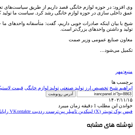
عمق داخلی سازی در حوزه لوازم خانگی رشد کرد. سیاست ما تولید کال
شیخ با بیان اینکه صادرات خوبی داریم، گفت: متأسفانه واحدهای م
تولید و داشتن واحدهای بزرگ‌تر است.
معاون صنایع عمومی وزیر
صمت
تکمیل می‌شود…
منبع:مهر
برچسب ها
ابراهیم شیخ
تخصیص ارز
تولید صنعتی
تولید لوازم خانگی
قیمت لاستی
آدرس رونوشت
۱۴۰۲/۱۱/۱۵
خواندن این مطلب 1 دقیقه زمان میبرد
فیس بوک
توییتر (X)
لینکدین
‫تامبلر
‫پین‌ترست
‫رددیت
‫VKontakte
رایان
نوشته های مشابه