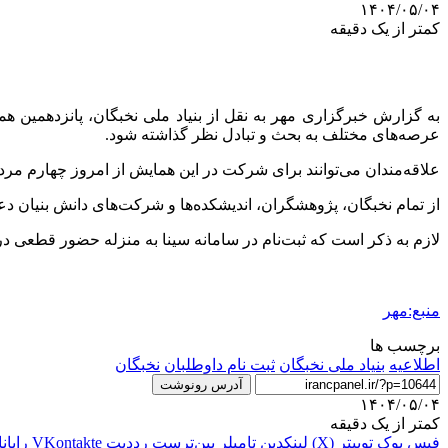
۱۴۰۴/۰۵/۰۴
کمتر از یک دقیقه
به گزارش خبرگزاری مهر به نقل از بنیاد ملی نخبگان، پانزدهمین
عرصه‌های مختلف به بحث و تبادل نظر گذاشته شود.
علاقه‌مندان می‌توانند برای شرکت در این همایش از امروز چهارم مردادماه تا هشتم مردادماه به وب‌سایت na.bmn.ir
از تمام نخبگان، پژوهشگران، اندیشکده‌ها و شرکت‌های دانش بنیان دع
لازم به ذکر است که ثبت‌نام در سامانه سینا به منزله حضور قطعی در 
منبع:مهر
برچسب ها
اطلاعیه
بنیاد ملی نخبگان
ثبت نام داوطلبان
نخبگان
آدرس رونوشت
۱۴۰۴/۰۵/۰۴
کمتر از یک دقیقه
فیس بوک
توییتر (X)
لینکدین
‫تامبلر
‫پین‌ترست
‫رددیت
‫VKontakte
رایان