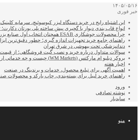
۱۴۰۵/۰۵/۱۶
خبر فوری
این اشتباه رایج در خرید دستگاه لیزر کیوسوئیچ، سرمایه کلینیک‌ها
انواع قاب بندی دیوار با گچبری پیش ساخته پلی یورتان دکارت
چرا محصولات جوشکاری ESAB همچنان انتخاب اول صنایع بزرگ هستند؟
راهنمای جامع خرید تجهیزات اندازه گیری؛ چطور دقیق‌ترین ابزاره
دندانپزشکی تحت بیهوشی در شرق تهران
سوالات متداول درباره خرید و نصب گیت فروشگاهی؛ از قیمت
بروکر دبلیو ام مارکتس (WM Markets) چیست و چه خدماتی ارائه می‌دهد؟
اخبار هفته
اهمیت آگهی برای تبلیغ محصول، خدمات و برندینگ در صنعت
راهنمای خرید لیبل برای بسته‌بندی، چاپ بارکد و محصولات صن
ورود
نوشته تصادفی
سایدبار
منو